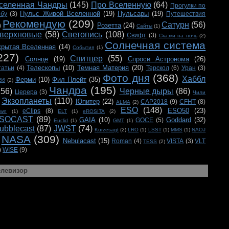
селенная Чандры
(145)
Про Вселенную
(64)
Прогулки по
Пульс Живой Вселенной
(19)
Пульсары
(19)
ебу
(3)
Путешествия
Рекомендую
(209)
Сатурн
(56)
Розетта
(24)
)
Сайты
(1)
верхновые
(58)
Светопись
(108)
Свифт
(3)
Сказки на ночь
(2)
Солнечная система
крытая Вселенная
(14)
События
(1)
227)
Спитцер
(55)
Солнце
(19)
Спроси Астронома
(26)
Телескопы
(10)
Темная Материя
(20)
татьи
(4)
Терскол
(6)
Уран
(3)
Фото дня
(368)
Хаббл
Ферми
(10)
Фил Плейт
(35)
бб
(2)
Чандра
(195)
156)
Черные дыры
(86)
Церера
(3)
Чили
Экзопланеты
(110)
Юпитер
(22)
CAP2018
(9)
CFHT
(8)
ALMA
(2)
ESO
(148)
ESO50
(23)
eClips
(8)
awn
(1)
ELT
(1)
eROSITA
(2)
SOCAST
(89)
GAIA
(10)
Goddard
(32)
GOCE
(5)
Euclid
(1)
GMT
(1)
ubblecast
(87)
JWST
(74)
Kurzesagt
(2)
LRO
(1)
LSST
(1)
MMS
(1)
NAOJ
NASA
(309)
Nebulacast
(15)
Roman
(4)
VISTA
(3)
VLT
TESS
(2)
)
WISE
(9)
елевизор