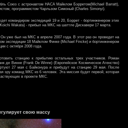
бль Союз с астронавтом НАСА Майклом Бэрретом(Michael Barratt),
стом, программистом Чарльзом Симоный (Charles Simonyi).
будет командиром экспедиций 19 и 20, Бэррет - бортинженером этих
(Koichi Wakata) - прибыл на МКС на шаттле Дискавери 17 марта.
Он уже был на МКС в апреле 2007 года. В этот раз он проведет на
ом экспедиции 18 Майклом Финке (Michael Fincke) и бортинженером
ии с октября 2008 года.
отовить станцию к прибытию остальных трех участников. Роман
нк де Винне (Frank De Winne) (Европейское Космическое Агенство)
тартуют 27 мая с Байконура и прибудут на станцию 29 мая. После
я эру команд МКС из 6 человек. Эта миссия будет первой, которая
участвующих в проекте МКС.
егулирует свою массу