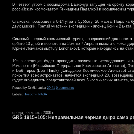
В четверг утром с космодрома Байконур запущен на орбиту кора
российским космонавтом Геннадием Падалкой и космическим тури
Стыковка произойдет в 8-14 утра в Субботу, 28 марта. Падалка 
двух миссий. Третий участник экспедиции - японец Коичи Ваката 
Симоный - первый космический турист, совершивший два полета. 
орбите 10 дней и вернется на Землю 7 Апреля вместе с командир
Юрием Лончаковым(Yury Lonchakov), которые находились на станц
19я экспедиция будет проводить различные исследования и г
Романенко (Российское Федеральное Космическое Агенство), Фра
и Боб Тирск (Bob Thirsk) (Канадское Космическое Агенство) с
прибытия всех астронавтов, начнется экспедиция 20, возвещающа
будет объединять представителей всех 5 космических агенств, 
Posted by
DrMichael
at
20:41
0 comments
Labels:
Новости
,
NASA
среда, 25 марта 2009 г.
GRS 1915+105: Неправильная черная дыра сама р