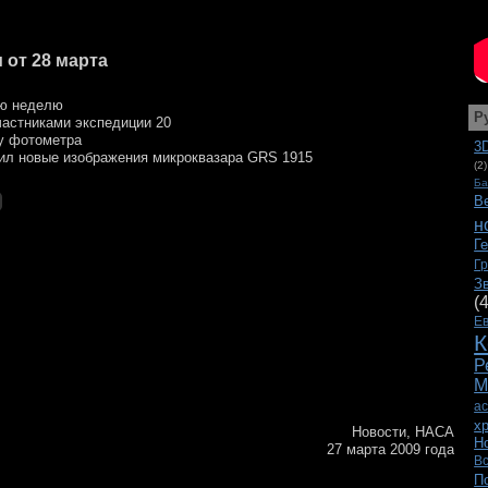
 от 28 марта
ую неделю
Р
частниками экспедиции 20
ку фотометра
3
чил новые изображения микроквазара GRS 1915
(2)
Ба
В
н
Г
Г
З
(
Е
К
Р
М
а
х
Новости, НАСА
Н
27 марта 2009 года
В
П