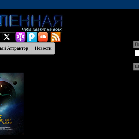
П
ный Аттрактор
Новости
Ш