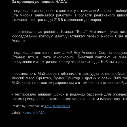
За прошедшую неделю НАСА:
- подписало дополнение к контракту с компанией Jacobs Techno
Эта миссия занимается работами в области реактивного дви
стоимость контракта до 216.5 миллионов долларов;
- чествовало астронавта Томаса "Кена" Маттинли, участн
Исследований, которую дают участникам первых миссий США по
Аполло;
- подписало контракт с компанией Roy Anderson Corp на сооруж
Стеннис что в штате Миссиссипи. 5-летний контракт не пр
сооружение и электрическое подключение стенда. Работы выпол
- совместно с Майкрософт объявило о сотрудничестве в облас
миссий Марс Орбитер, Лунар Орбитер и других с осени 2009 го
Майкрософт в высоком разрешении и в том числе в стерео изобр
- тестировало аппарат Орион в водяном бассейне для опреде
время приводнения а также, какие условия в этом случае ждут к
Posted by
DrMichael
at
17:06
0 comments
Labels:
Новости
,
NASA