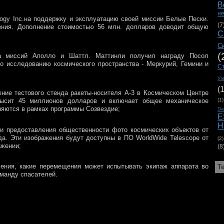
В
н
logy Inc.на поддержку и эксплуатацию своей миссии Белые Пески.
(7
жения. Дополнение стоимостью 56 млн. долларов доводит общую
С
С
(
ика миссий Аполло и Шаттл. Маттинли получил награду Посол
 исследованию космического пространства - Меркурий, Гемини и
С
Уэ
(
ение тестового стенда ракеты-носителя А-3 в Космическом Центре
(1)
евысит 45 миллионов долларов и включает общее механическое
няются в рамках программы Созвездие;
D
E
H
ти предоставления общественности фото космических объектов от
да. Эти изображения будут доступны в ПО WorldWide Telescope от
(2)
ажении;
(8
ления, какие перемещения может испытывать экипаж аппарата во
Т
оманду спасателей.