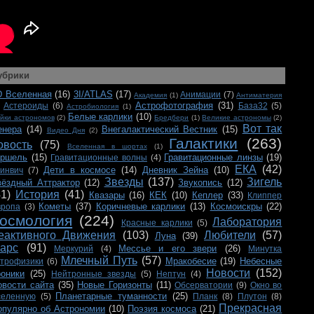
убрики
D Вселенная
(16)
3I/ATLAS
(17)
Анимации
(7)
Академия
(1)
Антиматерия
Астрофотография
(31)
Астероиды
(6)
База32
(5)
Астробиология
(1)
Белые карлики
(10)
йки астрономов
(2)
Бредбери
(1)
Великие астрономы
(2)
Вот так
енера
(14)
Внегалактический Вестник
(15)
Видео Дня
(2)
Галактики
(263)
овость
(75)
Вселенная в шортах
(1)
ершель
(15)
Гравитационные линзы
(19)
Гравитационные волны
(4)
ЕКА
(42)
Дети в космосе
(14)
Дневник Зейна
(10)
ринвич
(7)
Звезды
(137)
Зигель
вёздный Аттрактор
(12)
Звукопись
(12)
41)
История
(41)
Квазары
(16)
КЕК
(10)
Кеплер
(33)
Клиппер
Кометы
(37)
Коричневые карлики
(13)
Космоискры
(22)
вропа
(3)
осмология
(224)
Лаборатория
Красные карлики
(5)
еактивного Движения
(103)
Любители
(57)
Луна
(39)
арс
(91)
Мессье и его звери
(26)
Меркурий
(4)
Минутка
Млечный Путь
(57)
Мракобесие
(19)
Небесные
строфизики
(6)
Новости
(152)
роники
(25)
Нейтронные звезды
(5)
Нептун
(4)
овости сайта
(35)
Новые Горизонты
(11)
Обсерватории
(9)
Окно во
Планетарные туманности
(25)
селенную
(5)
Планк
(8)
Плутон
(8)
Прекрасная
опулярно об Астрономии
(10)
Поэзия космоса
(21)