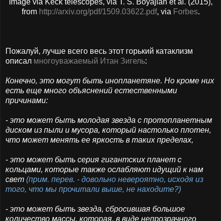
Image via Keck telescopes, via T. S. Boyajian et al. (2015),
from
http://arxiv.org/pdf/1509.03622.pdf
, via
Forbes
.
Пожалуй, лучше всего весь этот горький катаклизм
описал
многоуважаемый Итан Зигель
:
Конечно, это могут быть инопланетяне. Но кроме них
есть еще много объяснений естественными
причинами:
- это может быть молодая звезда с протопланетным
диском из пыли и мусора, который настолько плотен,
что может менять ее яркость в таких пределах,
- это может быть серия гигантских планет с
кольцами, которые также ослабляют идущий к нам
свет
(прим. перев. - довольно невероятно, исходя из
того, что мы прочитали выше, не находите?)
- это может быть звезда, сбросившая большое
количество массы, которая, в виде непрозрачного