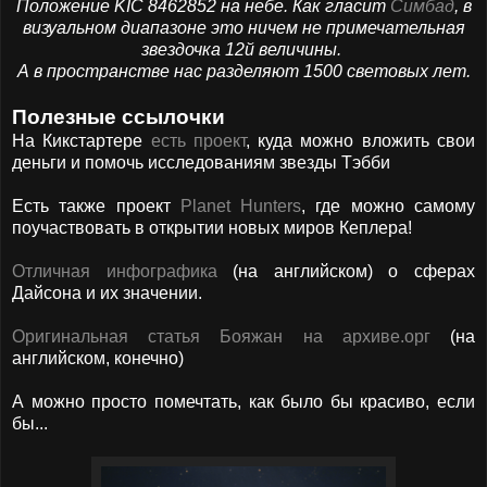
Положение KIC 8462852 на небе. Как гласит
Симбад
, в
визуальном диапазоне это ничем не примечательная
звездочка 12й величины.
А в пространстве нас разделяют 1500 световых лет.
Полезные ссылочки
На Кикстартере
есть проект
, куда можно вложить свои
деньги и помочь исследованиям звезды Тэбби
Есть также проект
Planet Hunters
, где можно самому
поучаствовать в открытии новых миров Кеплера!
Отличная инфографика
(на английском) о сферах
Дайсона и их значении.
Оригинальная статья Бояжан на архиве.орг
(на
английском, конечно)
А можно просто помечтать, как было бы красиво, если
бы...