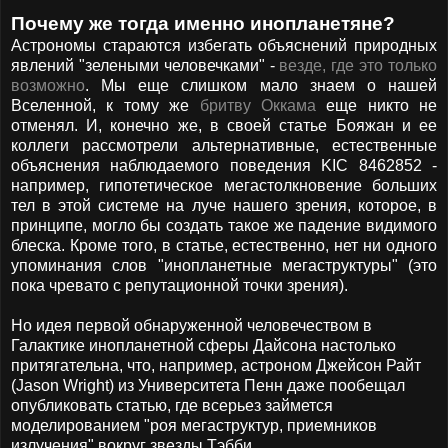
Почему же тогда именно инопланетяне?
Астрономы стараются избегать объяснений природных
явлений "зелеными человечками" -
везде, где это только
возможно
. Мы еще слишком мало знаем о нашей
Вселенной, к тому же
бритву Оккама
еще никто не
отменял. И, конечно же, в своей статье Бояжан и ее
коллеги рассмотрели альтернативные, естественные
объяснения наблюдаемого поведения
KIC 8462852 -
например, гипотетическое мегастолкновение больших
тел в этой системе на луче нашего зрения, которое, в
принципе, могло бы создать такое же падение видимого
блеска. Кроме того, в статье, естественно, нет ни одного
упоминания слов "инопланетные мегаструктуры" (это
пока чревато с репутационной точки зрения)
.
Но идея первой обнаруженной человечеством в
Галактике инопланетной сферы Дайсона настолько
притягательна, что, например, астроном Джейсон Райт
(Jason Wright) из Университета Пенн даже пообещал
опубликовать статью, где всерьез займется
моделированием "роя мегаструктур, приемников
излучения" вокруг звезды Тэбби.