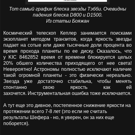
Тот самый график блеска звезды Тэбби. Очевидны
падения блеска D800 и D1500.
Из статьи Бояжан
Космический телескоп Кеплер занимается поисками
экзопланет методом транзитов, когда яркость звезды
падает на сотые или даже тысячные доли процента во
время прохода планеты по ее диску. Оказалось, что
у
KIC 8462852 время от времени блокируется целых
20% обшего количества приходящего от нее света!
Невероятно! Астрономы полностью исключают наличие
такой огромной планеты - это физически нереально.
Звезда уже достаточно стабильна, чтобы менять
спонтанно свою яркость как ей
захочется.
Инструментальная ошибка тоже исключается.
А тут еще это дивное, постепенное снижение яркости на
протяжении всего 7-8 лет (это если не считать
результаты Шефера - но, я уверен, он за них еще
поборется).