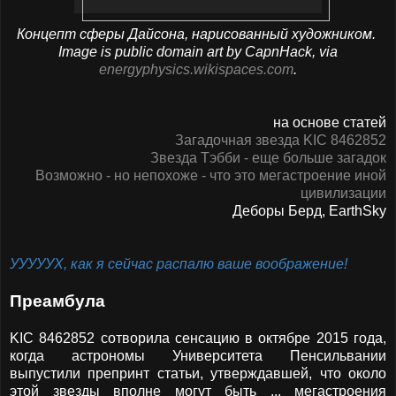
Концепт сферы Дайсона, нарисованный художником.
Image is public domain art by CapnHack, via
energyphysics.wikispaces.com
.
на основе статей
Загадочная звезда KIC 8462852
Звезда Тэбби - еще больше загадок
Возможно - но непохоже - что это мегастроение иной
цивилизации
Деборы Берд, EarthSky
УУУУУХ, как я сейчас распалю ваше воображение!
Преамбула
KIC 8462852 сотворила сенсацию в октябре 2015 года,
когда астрономы Университета Пенсильвании
выпустили препринт статьи, утверждавшей, что около
этой звезды вполне могут быть ... мегастроения