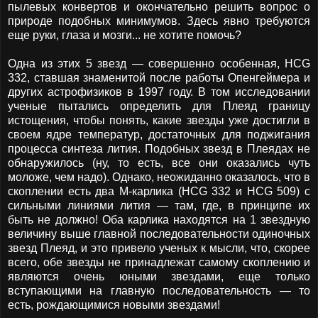
пылевых конвертов и окончательно решить вопрос о
природе подобных минимумов. Здесь явно требуются
еще руки, глаза и мозги... не хотите помочь?
Одна из этих 5 звезд — совершенно особенная, HCG
332, ставшая знаменитой после работы Опенгеймера и
других астрофизиков в 1997 году. В том исследовании
ученые пытались определить для Плеяд границу
истощения, чтобы понять, какие звезды уже достигли в
своем ядре температур, достаточных для поджигания
процесса синтеза лития. Подобных звезд в Плеядах не
обнаружилось (ну, то есть, все они оказались чуть
моложе, чем надо). Однако, неожиданно оказалось, что в
скоплении есть два М-карлика (HCG 332 и HCG 509) с
сильными линиями лития — там, где, в принципе их
быть не должно! Оба карлика находятся на 1 звездную
величину выше главной последовательности одиночных
звезд Плеяд, и это привело ученых к мысли, что, скорее
всего, обе звезды не принадлежат самому скоплению и
являются очень юными звездами, еще только
вступающими на главную последовательность — то
есть, рождающимися новыми звездами!