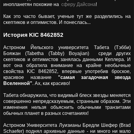
инопланетян похожие на
сферу Дайсона
!
Как это часто бывает, ученые тут же разделились на
скептиков и оптимистов. И понеслась...
История KIC 8462852
Астроном Йельского университета Табета (Тэбби)
Бояжан (Tabetha (Tabby) Boyajian) среди других
скептиков и оптимистов занялась данными Кеплера. И
вот она обратила внимание на крайне необычные
свойства KIC 8462852, впервые употребив броское,
красивое название
"самая загадочная звезда
Вселенной"
. Ах, как красиво!
Табета обнаружила, что видимый блеск звезды меняется
совершенно непредсказуемым, странным образом. Эти
изменения нельзя объяснить обычными транзитами
обычных планет в разных сочетаниях!
Астроном Университета Луизианы Бредли Шефер (Brad
Schaefer) поднял архивные данные - ни много ни мало