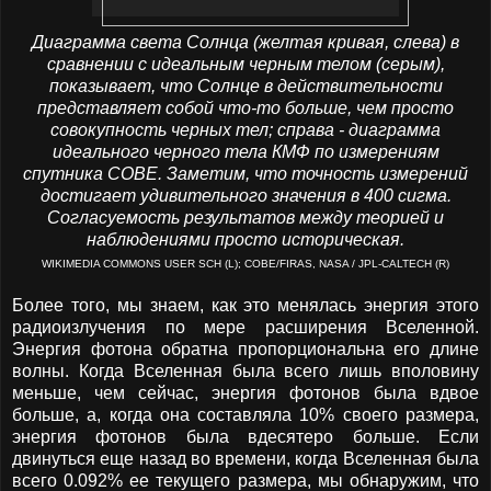
Диаграмма света Солнца (желтая кривая, слева) в
сравнении с идеальным черным телом (серым),
показывает, что Солнце в действительности
представляет собой что-то больше, чем просто
совокупность черных тел; справа - диаграмма
идеального черного тела КМФ по измерениям
спутника СОВЕ. Заметим, что точность измерений
достигает удивительного значения в 400 сигма.
Согласуемость результатов между теорией и
наблюдениями просто историческая.
WIKIMEDIA COMMONS USER SCH (L); COBE/FIRAS, NASA / JPL-CALTECH (R)
Более того, мы знаем, как это менялась энергия этого
радиоизлучения по мере расширения Вселенной.
Энергия фотона обратна пропорциональна его длине
волны. Когда Вселенная была всего лишь вполовину
меньше, чем сейчас, энергия фотонов была вдвое
больше, а, когда она составляла 10% своего размера,
энергия фотонов была вдесятеро больше. Если
двинуться еще назад во времени, когда Вселенная была
всего 0.092% ее текущего размера, мы обнаружим, что