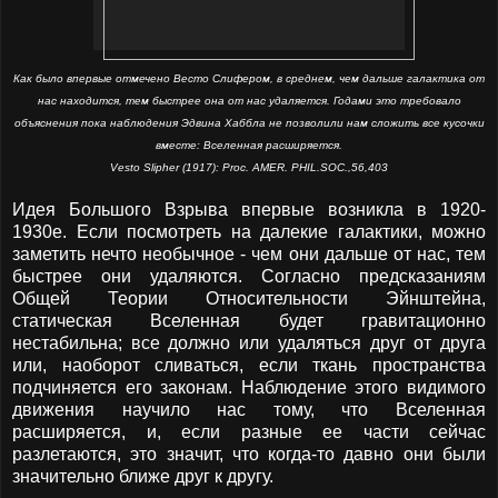
Как было впервые отмечено Весто Слифером, в среднем, чем дальше галактика от
нас находится, тем быстрее она от нас удаляется. Годами это требовало
объяснения пока наблюдения Эдвина Хаббла не позволили нам сложить все кусочки
вместе: Вселенная расширяется.
Vesto Slipher (1917): Proc. AMER. PHIL.SOC.,56,403
Идея Большого Взрыва впервые возникла в 1920-
1930е. Если посмотреть на далекие галактики, можно
заметить нечто необычное - чем они дальше от нас, тем
быстрее они удаляются. Согласно предсказаниям
Общей Теории Относительности Эйнштейна,
статическая Вселенная будет гравитационно
нестабильна; все должно или удаляться друг от друга
или, наоборот сливаться, если ткань пространства
подчиняется его законам. Наблюдение этого видимого
движения научило нас тому, что Вселенная
расширяется, и, если разные ее части сейчас
разлетаются, это значит, что когда-то давно они были
значительно ближе друг к другу.