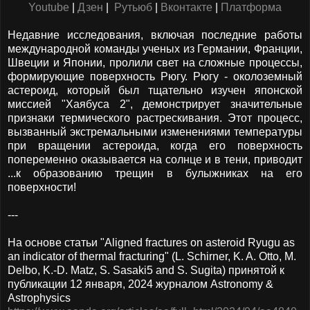
Youtube
|
Дзен
|
Рутьюб
|
Вконтакте
|
Платформа
Недавние исследования, включая последние работы
международной команды ученых из Германии, Франции,
Швеции и Японии, пролили свет на сложные процессы,
формирующие поверхность Рюгу. Рюгу - околоземный
астероид, который был тщательно изучен японской
миссией "Хаябуса 2", демонстрирует значительные
признаки термического растрескивания. Этот процесс,
вызванный экстремальными изменениями температуры
при вращении астероида, когда его поверхность
попеременно оказывается на солнце и в тени, приводит
...к образованию трещин в булыжниках на его
поверхности!
---
На основе статьи "Aligned fractures on asteroid Ryugu as
an indicator of thermal fracturing" (L. Schirner, K. A. Otto, M.
Delbo, K.-D. Matz, S. Sasaki5 and S. Sugita) принятой к
публикации 12 января, 2024 журналом Astronomy &
Astrophysics