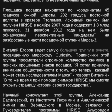
передача прервалась по невыясненным причинам.
Площадка посадки находится по координатам 45
градусов южной широты, 202 градуса восточной
долготы в кратере Птолемея. Исходный снимок был
получен HiRISE в ноябре 2007 года и содержит 1.8 млрд
пикселов. 31 декабря 2012 года на нем были
обнаружены перспективные "кандидаты" на
разбросанные части посадочной ступени Марса-3.
Виталий Егоров ведет самую
большую группу в рунете
,
посвященную марсоходу Curiosity. Подписчики этой
группы просмотрели огромное количество снимков в
поисках крошечных знаков посадки. "Я хотел привлечь
внимание общественности к тому, что теперь каждый
может стать исследователем Марса" - говорит Виталий -
"В то же время при помощи снимков HiRISE мы смогли
открыть страницу истории своего государства".
Научный консультант этой группы, Александр
Басилевский, из Института Геохимии и Аналитической
Химии им. Вернадского в Москве, связался с
Руководителем программы HiRISE Альфредом