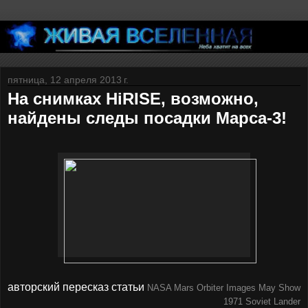
пятница, 12 апреля 2013 г.
На снимках HiRISE, возможно,
найдены следы посадки Марса-3!
авторский пересказ статьи
NASA Mars Orbiter Images May Show
1971 Soviet Lander