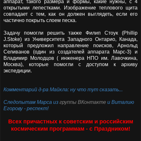
аппарат, такого размера и формы, какие нужны, с 4
открытыми лепестками. Изображение теплового щита
совпадает с тем, как он должен выглядеть, если его
частично покрыть слоем песка.
Задачу помогли решить также Филип Стоук (Phillip
J.Stoke) из Университета Западного Онтарио, Канада,
который предложил направление поисков, Арнольд
Селиванов (один из создателей аппарата Марс-3) и
Владимир Молодцов ( инженера НПО им. Лавочкина,
Москва), которые помогли с доступом к архиву
экспедиции.
Комментарий д-ра Майкла: ну что тут сказать...
Следопытам Марса из
группы ВКонтакте
и Виталию
Егорову - респект!
Все
х
причастны
х
к советским и российским
космическим программам - с Праздником!