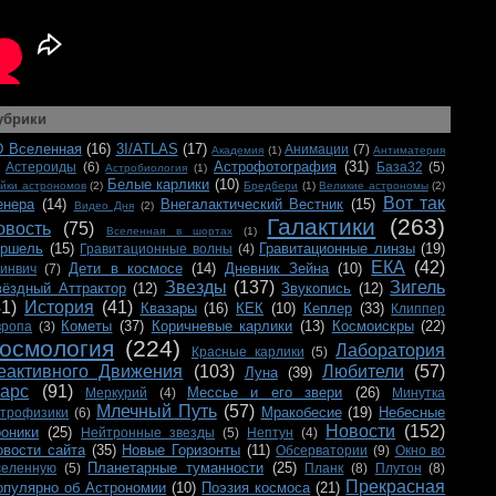
убрики
D Вселенная
(16)
3I/ATLAS
(17)
Анимации
(7)
Академия
(1)
Антиматерия
Астрофотография
(31)
Астероиды
(6)
База32
(5)
Астробиология
(1)
Белые карлики
(10)
йки астрономов
(2)
Бредбери
(1)
Великие астрономы
(2)
Вот так
енера
(14)
Внегалактический Вестник
(15)
Видео Дня
(2)
Галактики
(263)
овость
(75)
Вселенная в шортах
(1)
ершель
(15)
Гравитационные линзы
(19)
Гравитационные волны
(4)
ЕКА
(42)
Дети в космосе
(14)
Дневник Зейна
(10)
ринвич
(7)
Звезды
(137)
Зигель
вёздный Аттрактор
(12)
Звукопись
(12)
41)
История
(41)
Квазары
(16)
КЕК
(10)
Кеплер
(33)
Клиппер
Кометы
(37)
Коричневые карлики
(13)
Космоискры
(22)
вропа
(3)
осмология
(224)
Лаборатория
Красные карлики
(5)
еактивного Движения
(103)
Любители
(57)
Луна
(39)
арс
(91)
Мессье и его звери
(26)
Меркурий
(4)
Минутка
Млечный Путь
(57)
Мракобесие
(19)
Небесные
строфизики
(6)
Новости
(152)
роники
(25)
Нейтронные звезды
(5)
Нептун
(4)
овости сайта
(35)
Новые Горизонты
(11)
Обсерватории
(9)
Окно во
Планетарные туманности
(25)
селенную
(5)
Планк
(8)
Плутон
(8)
Прекрасная
опулярно об Астрономии
(10)
Поэзия космоса
(21)