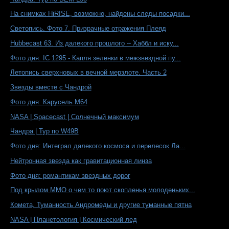
На снимках HiRISE, возможно, найдены следы посадки...
Светопись. Фото 7. Призрачные отражения Плеяд
Hubbecast 63. Из далекого прошлого -- Хаббл и иску...
Фото дня: IC 1295 - Капля зеленки в межзвездной пу...
Летопись сверхновых в вечной мерзлоте. Часть 2
Звезды вместе с Чандрой
Фото дня: Карусель М64
NASA | Spacecast | Солнечный максимум
Чандра | Тур по W49B
Фото дня: Интеграл далекого космоса и перелесок Ла...
Нейтронная звезда как гравитационная линза
Фото дня: романтикам звездных дорог
Под крылом ММО о чем то поют скопленья молоденьких...
Комета, Туманность Андромеды и другие туманные пятна
NASA | Планетология | Космический лед