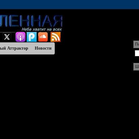
П
ный Аттрактор
Новости
Ш