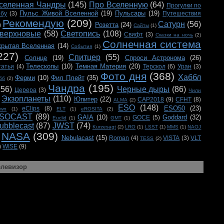
селенная Чандры
(145)
Про Вселенную
(64)
Прогулки по
Пульс Живой Вселенной
(19)
Пульсары
(19)
ебу
(3)
Путешествия
Рекомендую
(209)
Сатурн
(56)
Розетта
(24)
)
Сайты
(1)
верхновые
(58)
Светопись
(108)
Свифт
(3)
Сказки на ночь
(2)
Солнечная система
крытая Вселенная
(14)
События
(1)
227)
Спитцер
(55)
Солнце
(19)
Спроси Астронома
(26)
Телескопы
(10)
Темная Материя
(20)
татьи
(4)
Терскол
(6)
Уран
(3)
Фото дня
(368)
Хаббл
Ферми
(10)
Фил Плейт
(35)
бб
(2)
Чандра
(195)
156)
Черные дыры
(86)
Церера
(3)
Чили
Экзопланеты
(110)
Юпитер
(22)
CAP2018
(9)
CFHT
(8)
ALMA
(2)
ESO
(148)
ESO50
(23)
eClips
(8)
awn
(1)
ELT
(1)
eROSITA
(2)
SOCAST
(89)
GAIA
(10)
Goddard
(32)
GOCE
(5)
Euclid
(1)
GMT
(1)
ubblecast
(87)
JWST
(74)
Kurzesagt
(2)
LRO
(1)
LSST
(1)
MMS
(1)
NAOJ
NASA
(309)
Nebulacast
(15)
Roman
(4)
VISTA
(3)
VLT
TESS
(2)
)
WISE
(9)
елевизор