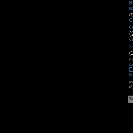
В
н
(7
С
С
(
С
Уэ
(
(1)
D
E
H
(2)
(8
Т