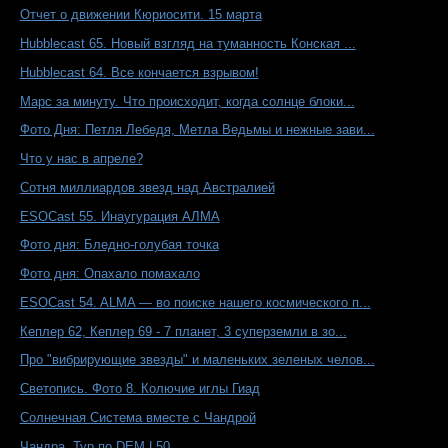
Отчет о движении Кюриосити. 15 марта
Hubblecast 65. Новый взгляд на туманность Конская ...
Hubblecast 64. Все кончается взрывом!
Марс за минуту. Что происходит, когда солнце блоки...
Фото Дня: Петля Лебедя, Метла Ведьмы и нежные зави...
Что у нас в апреле?
Сотня миллиардов звезд над Австралией
ESOCast 55. Инаугурация АЛМА
Фото дня: Бледно-голубая точка
Фото дня: Опахало помахало
ESOCast 54. ALMA — во поиске нашего космического п...
Кеплер 62, Кеплер 69 - 7 планет, 3 суперземли в зо...
Про "вибрирующие звезды" и маленьких зеленых челов...
Светопись. Фото 8. Колючие иглы Гиад
Солнечная Система вместе с Чандрой
Чандра. Тур по DEM L50