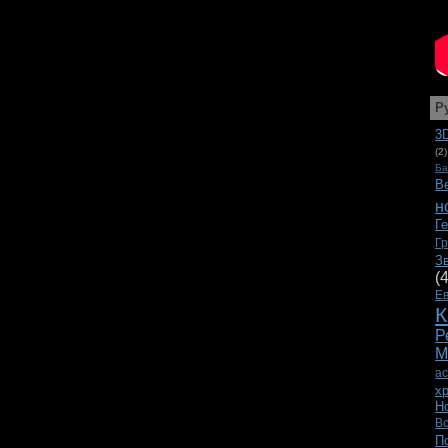
Р
3
(2)
Ба
В
н
Г
Г
З
(
Е
К
Р
М
а
х
Н
В
П