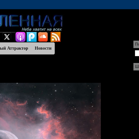
П
ный Аттрактор
Новости
Ш