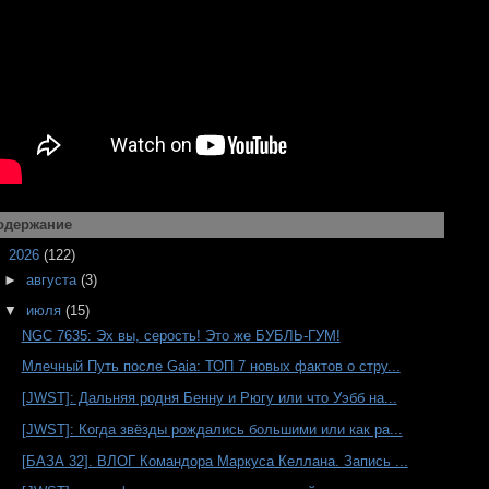
одержание
▼
2026
(122)
►
августа
(3)
▼
июля
(15)
NGC 7635: Эх вы, серость! Это же БУБЛЬ-ГУМ!
Млечный Путь после Gaia: ТОП 7 новых фактов о стру...
[JWST]: Дальняя родня Бенну и Рюгу или что Уэбб на...
[JWST]: Когда звёзды рождались большими или как ра...
[БАЗА 32]. ВЛОГ Командора Маркуса Келлана. Запись ...