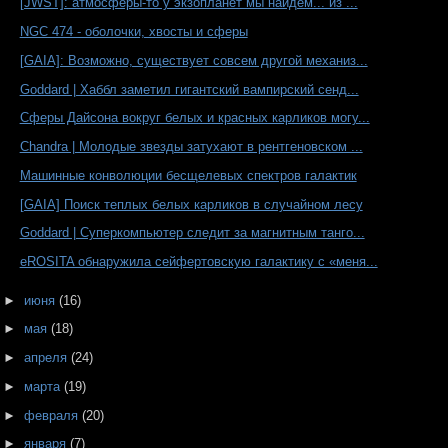
[JWST]: атмосферы-то у экзопланет мы найдем... из ...
NGC 474 - оболочки, хвосты и сферы
[GAIA]: Возможно, существует совсем другой механиз...
Goddard | Хаббл заметил гигантский вампирский сенд...
Сферы Дайсона вокруг белых и красных карликов могу...
Chandra | Молодые звезды затухают в рентгеновском ...
Машинные конволюции бесщелевых спектров галактик
[GAIA] Поиск теплых белых карликов в случайном лесу
Goddard | Суперкомпьютер следит за магнитным танго...
eROSITA обнаружила сейфертовскую галактику с «меня...
►
июня
(16)
►
мая
(18)
►
апреля
(24)
►
марта
(19)
►
февраля
(20)
►
января
(7)