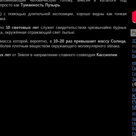
напоминающий человеческую голову, внесён в каталоги под
 просто как
Туманность Пузырь
.
а) с помощью длительной экспозиции, хорошо видны как тонкая
ака.
оло
10 световых лет
служит свидетельством чрезвычайно бурных
зда, окружённая отражающей свет пылью.
Р
3
масса которой, вероятно, в
10–20 раз превышает массу Солнца
,
с более плотным веществом окружающего молекулярного облака.
(2)
Ба
ых лет
от Земли в направлении славного созвездия
Кассиопеи
.
В
н
Г
Г
З
(
Е
К
Р
М
а
х
Н
В
П