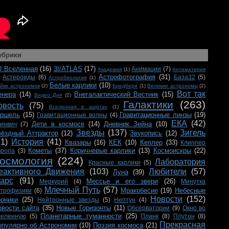
убрики
D Вселенная
(16)
3I/ATLAS
(17)
Анимации
(7)
Академия
(1)
Антиматерия
Астрофотография
(31)
Астероиды
(6)
База32
(5)
Астробиология
(1)
Белые карлики
(10)
йки астрономов
(2)
Бредбери
(1)
Великие астрономы
(2)
Вот так
енера
(14)
Внегалактический Вестник
(15)
Видео Дня
(2)
Галактики
(263)
овость
(75)
Вселенная в шортах
(1)
ершель
(15)
Гравитационные линзы
(19)
Гравитационные волны
(4)
ЕКА
(42)
Дети в космосе
(14)
Дневник Зейна
(10)
ринвич
(7)
Звезды
(137)
Зигель
вёздный Аттрактор
(12)
Звукопись
(12)
41)
История
(41)
Квазары
(16)
КЕК
(10)
Кеплер
(33)
Клиппер
Кометы
(37)
Коричневые карлики
(13)
Космоискры
(22)
вропа
(3)
осмология
(224)
Лаборатория
Красные карлики
(5)
еактивного Движения
(103)
Любители
(57)
Луна
(39)
арс
(91)
Мессье и его звери
(26)
Меркурий
(4)
Минутка
Млечный Путь
(57)
Мракобесие
(19)
Небесные
строфизики
(6)
Новости
(152)
роники
(25)
Нейтронные звезды
(5)
Нептун
(4)
овости сайта
(35)
Новые Горизонты
(11)
Обсерватории
(9)
Окно во
Планетарные туманности
(25)
селенную
(5)
Планк
(8)
Плутон
(8)
Прекрасная
опулярно об Астрономии
(10)
Поэзия космоса
(21)