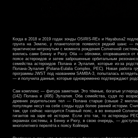
Когда в 2018 и 2019 годах зонды OSIRIS-REx и Hayabusa2 подле
грунта на Землю, у планетологов появился редкий шанс — п
практически нетронутым с момента рождения Солнечной системы.
взялись сами Бенну и Рюгу. Оба — обломки, оторвавшиеся от б
поясе астероидов и затем заброшенные орбитальным резонансо
семейства астероидов Полана и Эулалия, которые из-за родст
Полана-Эулалия (Polana-Eulalia Complex, PEC). Новая работа 
программы JWST под названием SAMBA-3, попыталась вглядеться
— и получила данные, которые одновременно подтверждают родст
Сам комплекс — фигура заметная. Это тёмные, богатые углеродо
(142) Полана и (495) Эулалия. Оба семейства, судя по возр
древних родительских тел — Полана старше (свыше 2 миллиа
популяции несут на себе следы куда более ранней истории. Счит
там, где сейчас находится Главный пояс, а во внешней Солнеч
гигантов на заре её истории. Если это так, то астероиды P
окраинах системы, а Бенну и Рюгу, в свою очередь, — доступн
многолетнего перелёта к поясу Койпера.