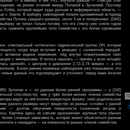
пазонах — а именно в них PEC изучали раньше — спектры этих
глощения, ни резких отличий между Поланой и Эулалией. Поэтому
са Уэбба, который видит куда дальше в инфракрасную область —
мые с Земли. В выборку наблюдений попали одноимённый астероид
йства Полана среднего размера, около 5 км в поперечнике: (2441)
 выборку не попал только потому, что его спектр уже сняли годом
ость сравнить крупнейшее тело семейства с его более скромными
он, спектральный «отпечаток» гидроксильной группы OH, которая
ющихся, когда вода вступает в реакцию с силикатной породой.
ло активное водное изменение: лёд внутри планетезимали таял
 реакцию с минералами. И полоса нашлась — причём у всех четырёх
ась «резкой», с центром в диапазоне 2,72–2,74 микрон — а это
 железом. Более ранние наземные наблюдения уже показывали, что
 новые данные это подтверждают и уточняют: перед нами богатая
 (495) Эулалии и — по данным более ранней программы — у (142)
ельной способности), чем у трёх более мелких членов семейства
Г
авторы видят за ней вполне конкретную физику: либо родительское
мки разного размера несут вещество из разных «слоёв» с разной
ании — долгом облучении поверхности солнечным ветром и
осы. Картина здесь не совсем однозначная: крупные тела обычно
 более сложную зависимость, которая может объясняться разным
зотила и лизардита — на поверхности разных членов семейства.