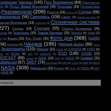
селенная Чандры
(145)
Про Вселенную
(64)
Прогулки по
Пульс Живой Вселенной
(19)
Пульсары
(19)
ебу
(3)
Путешествия
Рекомендую
(209)
Сатурн
(56)
Розетта
(24)
)
Сайты
(1)
верхновые
(58)
Светопись
(108)
Свифт
(3)
Сказки на ночь
(2)
Солнечная система
крытая Вселенная
(14)
События
(1)
227)
Спитцер
(55)
Солнце
(19)
Спроси Астронома
(26)
Телескопы
(10)
Темная Материя
(20)
татьи
(4)
Терскол
(6)
Уран
(3)
Фото дня
(368)
Хаббл
Ферми
(10)
Фил Плейт
(35)
бб
(2)
Чандра
(195)
156)
Черные дыры
(86)
Церера
(3)
Чили
Экзопланеты
(110)
Юпитер
(22)
CAP2018
(9)
CFHT
(8)
ALMA
(2)
ESO
(148)
ESO50
(23)
eClips
(8)
awn
(1)
ELT
(1)
eROSITA
(2)
SOCAST
(89)
GAIA
(10)
Goddard
(32)
GOCE
(5)
Euclid
(1)
GMT
(1)
ubblecast
(87)
JWST
(74)
Kurzesagt
(2)
LRO
(1)
LSST
(1)
MMS
(1)
NAOJ
NASA
(309)
Nebulacast
(15)
Roman
(4)
VISTA
(3)
VLT
TESS
(2)
)
WISE
(9)
елевизор