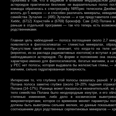
Проблема в том, что в видимом и ближнем инфракрасном диа
астероидов практически безликие: ни выразительных полос по
команда обратилась к спектрографу NIRSpec телескопа Джейм
вплоть до 5 микрон — и способен различать минералы, невиди
семейства Эулалия — (495) Эулалия — и три представителя семе
Хиббс, (6712) Хорнстейн и (6769) Брокофф. Сам (142) Полана в
раньше в отдельной программе — так что теперь есть возможн
родственниками.
Главная цель наблюдений — полоса поглощения около 2,7 микр
появляется в филлосиликатах — глинистых минералах, образу
Присутствие такой полосы означает, что когда-то на теле ш
(вероятно, из-за распада радиоактивных изотопов) и вступал в
наблюдавшихся астероидов. По форме и положению она оказал
характерно именно для филлосиликатов, богатых магнием, а не
у PEC нет полосы, которая выдавала бы железистые глины, — и
магнием, сильно гидратированная поверхность.
Интереснее то, что глубина этой полосы оказалась разной. У
Полана полоса заметно глубже (около 19–20% падения отражат
Полана (14–17%). Разница может показаться незначительной, но 
тело семейства Полана было неоднородным изнутри, и его обло
степенью изменения, либо дело в космическом выветрив
микрометеоритами, которое со временем меняет параметры пол
должны быть выветрены сильнее мелких, но данные показывают
соотношением двух родственных серпентиновых минералов — хри