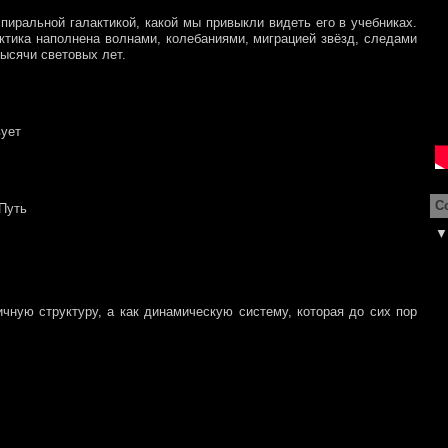
пиральной галактикой, какой мы привыкли видеть его в учебниках.
ктика наполнена волнами, колебаниями, миграцией звёзд, следами
тысячи световых лет.
вует
С
 Путь
ы
чную структуру, а как динамическую систему, которая до сих пор