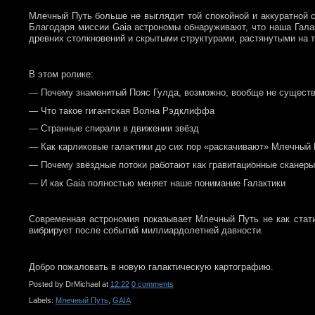
Млечный Путь больше не выглядит той спокойной и аккуратной с
Благодаря миссии Gaia астрономы обнаруживают, что наша Гала
древних столкновений и скрытыми структурами, растянутыми на 
В этом ролике:
— Почему знаменитый Пояс Гулда, возможно, вообще не сущест
— Что такое гигантская Волна Рэдклиффа
— Странные спирали в движении звёзд
— Как карликовые галактики до сих пор «раскачивают» Млечный
— Почему звёздные потоки работают как гравитационные сканер
— И как Gaia полностью меняет наше понимание Галактики
Современная астрономия показывает Млечный Путь не как стати
вибрирует после событий миллиардолетней давности.
Добро пожаловать в новую галактическую картографию.
Posted by
DrMichael
at
12:22
0 comments
Labels:
Млечный Путь
,
GAIA