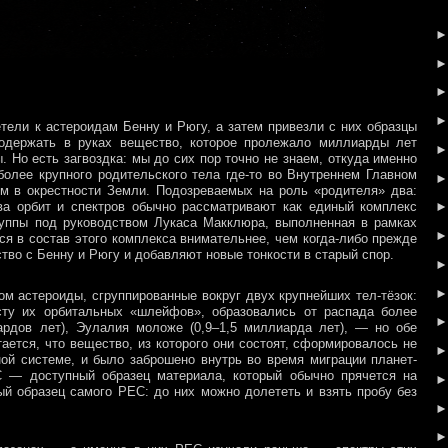
тели к астероидам Бенну и Рюгу, а затем привезли с них образцы
одержать в руках вещество, которое пролежало миллиарды лет
 Но есть загвоздка: мы до сих пор точно не знаем, откуда именно
олее крупного родительского тела где-то во Внутреннем Главном
м в окрестности Земли. Подозреваемых на роль «родителя» два:
ва орбит и спектров обычно рассматривают как единый комплекс
группы под руководством Лукаса Макклюра, выполненная в рамках
 в состав этого комплекса внимательнее, чем когда-либо прежде
во с Бенну и Рюгу и добавляют новые тонкости в старый спор.
м астероиды, сгруппированные вокруг двух крупнейших тел-тёзок:
асту их орбитальных «шлейфов», образовались от распада более
рдов лет), Эулалия моложе (0,9–1,5 миллиарда лет), — но обе
ается, что вещество, из которого они состоят, сформировалось не
ной системе, и было заброшено внутрь во время миграции планет-
EC — доступный образец материала, который обычно прячется на
ый образец самого PEC: до них можно долететь и взять пробу без