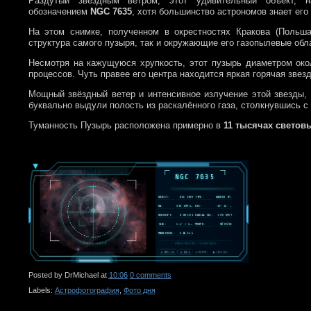
Раздутый звёздным ветром, этот удивительный объект, 
обозначением
NGC 7635
, хотя большинство астрономов знает его
На этом снимке, полученном в окрестностях Кракова (Польш
структура самого пузыря, так и окружающие его газопылевые обл
Несмотря на кажущуюся хрупкость, этот пузырь диаметром ок
процессов. Чуть правее его центра находится яркая горячая зве
Мощный звёздный ветер и интенсивное излучение этой звезды, 
буквально выдули полость из раскалённого газа, столкнувшись 
Туманность Пузырь расположена примерно в
11 тысячах светов
▼
NGC 7635
OBJECT:
NGC 1300
TYPE:
BARRED SPIRAL GALAXY
RA:
03H 19M 41.1S
DEC:
-19° 24' 25"
REDSHIFT:
0.005258
RADIAL VEL:
1576 KM/S
SIZE:
6.2' × 4.1'
MORPH:
SB(RS)BC
MAGNITUDE:
V ≈ 11.4
TARGET LOCK
— SIMBAD OFFLINE / CACHED DATA —
⊕ RETICLE
≡ DATA
◎ PAPERS
▦ CATALOGS
Posted by
DrMichael
at
10:06
0 comments
Labels:
Астрофотография
,
Фото дня