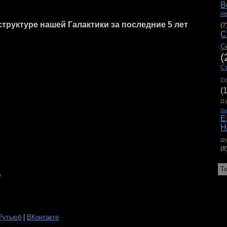
В
н
труктуре нашей Галактики за последние 5 лет
(7
С
С
(
С
Уэ
(
(1)
D
E
H
(2)
(8
Т
Рутьюб
|
ВКонтакте