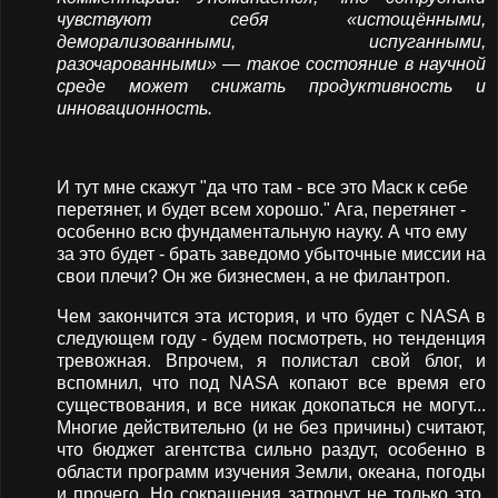
чувствуют себя «истощёнными,
деморализованными, испуганными,
разочарованными» — такое состояние в научной
среде может снижать продуктивность и
инновационность.
И тут мне скажут "да что там - все это Маск к себе
перетянет, и будет всем хорошо." Ага, перетянет -
особенно всю фундаментальную науку. А что ему
за это будет - брать заведомо убыточные миссии на
свои плечи? Он же бизнесмен, а не филантроп.
Чем закончится эта история, и что будет с NASA в
следующем году - будем посмотреть, но тенденция
тревожная. Впрочем, я полистал свой блог, и
вспомнил, что под NASA копают все время его
существования, и все никак докопаться не могут...
Многие действительно (и не без причины) считают,
что бюджет агентства сильно раздут, особенно в
области программ изучения Земли, океана, погоды
и прочего. Но сокращения затронут не только это,