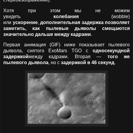
Хотя при этом мы не можем
увидеть
колебания
(wobble)
или
ускорение
,
дополнительная задержка позволяет
заметить, как пылевые дьяволы смещаются
значительно дальше между кадрами
.
Первая анимация (GIF) ниже показывает пылевого
дьявола, снятого ExoMars TGO с
односекундной
задержкой
между кадрами. Вторая —
того же
пылевого дьявола
, но с
задержкой в 46 секунд
.