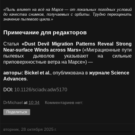
«Пыль влияет на всё на Марсе — от локальных погодных условий
до качества снимков, получаемых с орбиты. Трудно переоценить
значение пылевого цикла.»
Примечание для редакторов
Статья
«Dust Devil Migration Patterns Reveal Strong
Near-surface Winds across Mars»
(«Миграционные пути
пылевых дьяволов указывают на сильные
приповерхностные ветра на Марсе») —
авторы: Bickel et al.
, опубликована в
журнале Science
Advances
.
DOI:
10.1126/sciadv.adw5170
DrMichael
at
10:34
Комментариев нет:
Поделиться
вторник, 28 октября 2025 г.