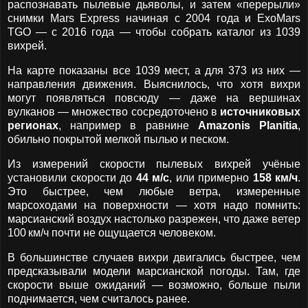
распознавать пылевые дьяволы, и затем «перерыли»
снимки Mars Express начиная с 2004 года и ExoMars
TGO — с 2016 года — чтобы собрать каталог из 1039
вихрей.
На карте показаны все 1039 мест, а для 373 из них —
направления движения. Выяснилось, что хотя вихри
могут появляться повсюду — даже на вершинах
вулканов — множество сосредоточено в
источниковых
регионах
, например в равнине
Amazonis Planitia
,
обильно покрытой мелкой пылью и песком.
Из измерений скорости пылевых вихрей учёные
установили скорости до
44 м/с
, или примерно
158 км/ч
.
Это быстрее, чем любые ветра, измеренные
марсоходами на поверхности — хотя надо помнить:
марсианский воздух настолько разрежен, что даже ветер
100 км/ч почти не ощущается человеком.
В большинстве случаев вихри двигались быстрее, чем
предсказывали модели марсианской погоды. Там, где
скорости выше ожиданий — возможно, больше пыли
поднимается, чем считалось ранее.