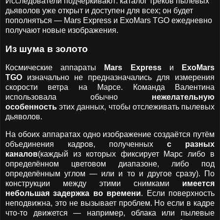
Исследователи подчёркивают: каталог треков пылевых
дьяволов уже открыт и доступен для всех; он будет
пополняться — Mars Express и ExoMars TGO ежедневно
получают новые изображения.
Из шума в золото
Космические аппараты
Mars Express
и
ExoMars
TGO
изначально не предназначались для измерения
скорости ветра на Марсе. Команда Валентина
использовала обычно
нежелательную
особенность
этих данных, чтобы отслеживать пылевых
дьяволов.
На обоих аппаратах одно изображение создаётся путём
объединения кадров, полученных
с разных
каналов
(каждый из которых фиксирует Марс либо в
определённом цветовом диапазоне, либо под
определённым углом — или и то и другое сразу). По
конструкции между этими снимками
имеется
небольшая задержка во времени
. Если поверхность
неподвижна, это не вызывает проблем. Но если в кадре
что-то движется — например, облака или пылевые