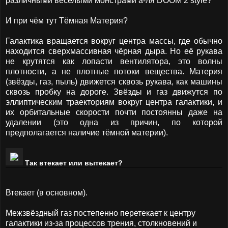
различными веселыми монстрами а-ля DOOM 2 style?
И при чём тут Тёмная Материя?
Галактика вращается вокруг центра массы, где обычно
находится сверхмассивная чёрная дыра. Но её рукава
не крутятся как лопасти вентилятора, это волны
плотности, а не плотные потоки вещества. Материя
(звёзды, газ, пыль) движется сквозь рукава, как машины
сквозь пробку на дороге. Звёзды и газ движутся по
эллиптическим траекториям вокруг центра галактики, и
их орбитальные скорости почти постоянны даже на
удалении (это одна из причин, по которой
предполагается наличие тёмной материи).
Так втекает или вытекает?
Втекает (в основном).
Межзвёздный газ постепенно перетекает к центру
галактики из-за процессов трения, столкновений и