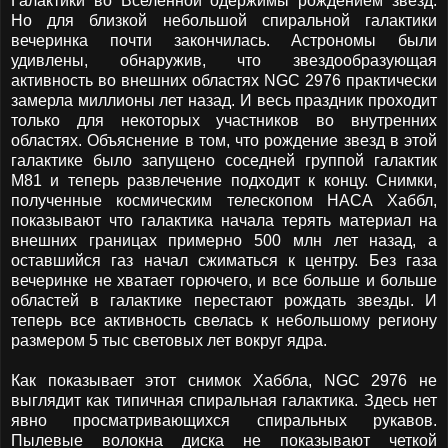
Галактики во Вселенной одержимы рождением звезд.
Но для близкой небольшой спиральной галактики
вечеринка почти закончилась. Астрономы были
удивлены, обнаружив, что звездообразующая
активность во внешних областях NGC 2976 практически
замерла миллионы лет назад. И весь праздник проходит
только для некоторых участников во внутренних
областях. Объяснение в том, что рождение звезд в этой
галактике было запущено соседней группой галактик
M81 и теперь развлечение подходит к концу. Снимки,
полученные космическим телескопом НАСА Хаббл,
показывают что галактика начала терять материал на
внешних границах примерно 500 млн лет назад, а
оставшийся газ начал сжиматься к центру. Без газа
вечеринке не хватает горючего, и все больше и больше
областей в галактике перестают рождать звезды. И
теперь все активность свелась к небольшому региону
размером 5 тыс световых лет вокруг ядра.
Как показывает этот снимок Хаббла, NGC 2976 не
выглядит как типичная спиральная галактика. Здесь нет
явно просматривающихся спиральных рукавов.
Пылевые волокна диска не показывают четкой