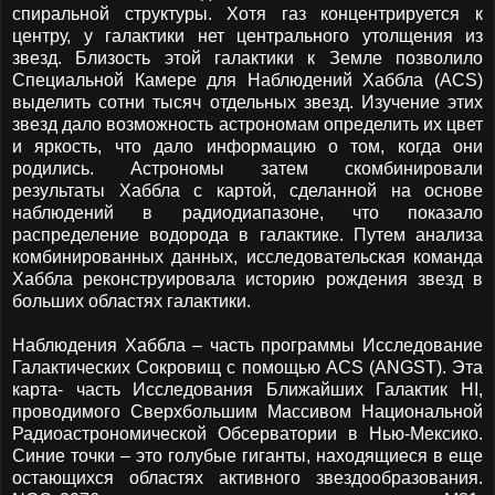
спиральной структуры. Хотя газ концентрируется к
центру, у галактики нет центрального утолщения из
звезд. Близость этой галактики к Земле позволило
Специальной Камере для Наблюдений Хаббла (ACS)
выделить сотни тысяч отдельных звезд. Изучение этих
звезд дало возможность астрономам определить их цвет
и яркость, что дало информацию о том, когда они
родились. Астрономы затем скомбинировали
результаты Хаббла с картой, сделанной на основе
наблюдений в радиодиапазоне, что показало
распределение водорода в галактике. Путем анализа
комбинированных данных, исследовательская команда
Хаббла реконструировала историю рождения звезд в
больших областях галактики.
Наблюдения Хаббла – часть программы Исследование
Галактических Сокровищ с помощью ACS (ANGST). Эта
карта- часть Исследования Ближайших Галактик HI,
проводимого Сверхбольшим Массивом Национальной
Радиоастрономической Обсерватории в Нью-Мексико.
Синие точки – это голубые гиганты, находящиеся в еще
остающихся областях активного звездообразования.