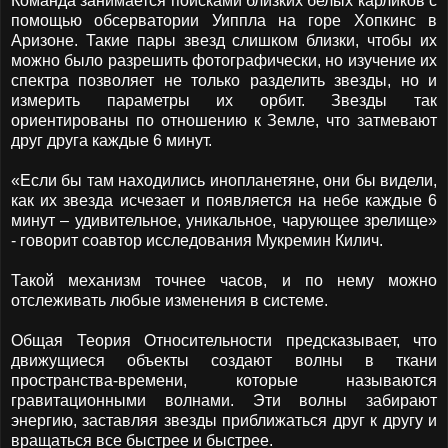
Команда занимается поисками близких белых карликов с
помощью обсерватории Уиппла на горе Хопкинс в
Аризоне. Такие пары звезд слишком близки, чтобы их
можно было разрешить фотографически, но изучение их
спектра позволяет не только разделить звезды, но и
измерить параметры их орбит. Звезды так
ориентированы по отношению к Земле, что затмевают
друг друга каждые 6 минут.
«Если бы там находились инопланетяне, они бы видели,
как их звезда исчезает и появляется на небе каждые 6
минут – удивительное, уникальное, чарующее зрелище»
- говорит соавтор исследования Мукремин Килич.
Такой механизм точнее часов, и по нему можно
отслеживать любые изменения в системе.
Общая Теория Относительности предсказывает, что
движущиеся объекты создают волны в ткани
пространства-времени, которые называются
гравитационными волнами. Эти волны забирают
энергию, заставляя звезды приближаться друг к другу и
вращаться все быстрее и быстрее.