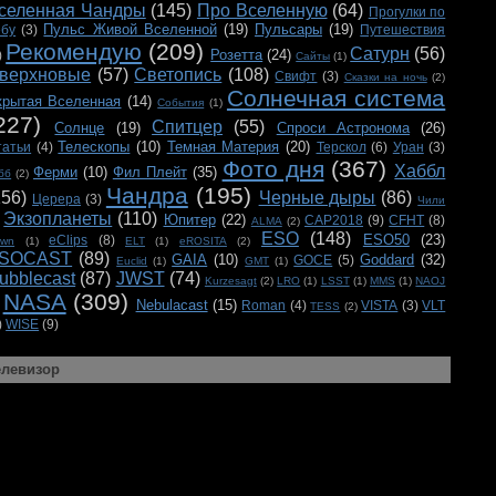
селенная Чандры
(145)
Про Вселенную
(64)
Прогулки по
Пульс Живой Вселенной
(19)
Пульсары
(19)
ебу
(3)
Путешествия
Рекомендую
(209)
Сатурн
(56)
Розетта
(24)
)
Сайты
(1)
верхновые
(57)
Светопись
(108)
Свифт
(3)
Сказки на ночь
(2)
Солнечная система
крытая Вселенная
(14)
События
(1)
227)
Спитцер
(55)
Солнце
(19)
Спроси Астронома
(26)
Телескопы
(10)
Темная Материя
(20)
татьи
(4)
Терскол
(6)
Уран
(3)
Фото дня
(367)
Хаббл
Ферми
(10)
Фил Плейт
(35)
бб
(2)
Чандра
(195)
156)
Черные дыры
(86)
Церера
(3)
Чили
Экзопланеты
(110)
Юпитер
(22)
CAP2018
(9)
CFHT
(8)
ALMA
(2)
ESO
(148)
ESO50
(23)
eClips
(8)
awn
(1)
ELT
(1)
eROSITA
(2)
SOCAST
(89)
GAIA
(10)
Goddard
(32)
GOCE
(5)
Euclid
(1)
GMT
(1)
ubblecast
(87)
JWST
(74)
Kurzesagt
(2)
LRO
(1)
LSST
(1)
MMS
(1)
NAOJ
NASA
(309)
Nebulacast
(15)
Roman
(4)
VISTA
(3)
VLT
TESS
(2)
)
WISE
(9)
елевизор