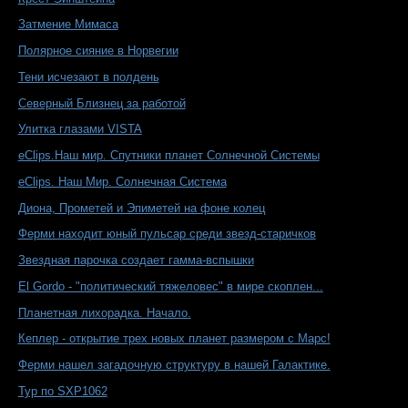
Затмение Мимаса
Полярное сияние в Норвегии
Тени исчезают в полдень
Северный Близнец за работой
Улитка глазами VISTA
eClips.Наш мир. Спутники планет Солнечной Системы
eClips. Наш Мир. Солнечная Система
Диона, Прометей и Эпиметей на фоне колец
Ферми находит юный пульсар среди звезд-старичков
Звездная парочка создает гамма-вспышки
El Gordo - "политический тяжеловес" в мире скоплен...
Планетная лихорадка. Начало.
Кеплер - открытие трех новых планет размером с Марс!
Ферми нашел загадочную структуру в нашей Галактике.
Тур по SXP1062