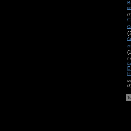
В
н
(7
С
С
(
С
Уэ
(
(1)
D
E
H
(2)
(8
Т