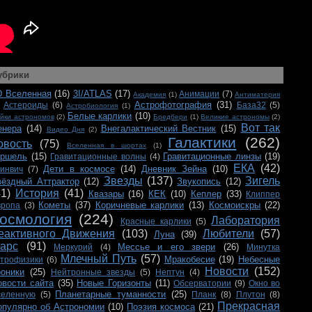
убрики
D Вселенная
(16)
3I/ATLAS
(17)
Анимации
(7)
Академия
(1)
Антиматерия
Астрофотография
(31)
Астероиды
(6)
База32
(5)
Астробиология
(1)
Белые карлики
(10)
йки астрономов
(2)
Бредбери
(1)
Великие астрономы
(2)
Вот так
енера
(14)
Внегалактический Вестник
(15)
Видео Дня
(2)
Галактики
(262)
овость
(75)
Вселенная в шортах
(1)
ершель
(15)
Гравитационные линзы
(19)
Гравитационные волны
(4)
ЕКА
(42)
Дети в космосе
(14)
Дневник Зейна
(10)
ринвич
(7)
Звезды
(137)
Зигель
вёздный Аттрактор
(12)
Звукопись
(12)
41)
История
(41)
Квазары
(16)
КЕК
(10)
Кеплер
(33)
Клиппер
Кометы
(37)
Коричневые карлики
(13)
Космоискры
(22)
вропа
(3)
осмология
(224)
Лаборатория
Красные карлики
(5)
еактивного Движения
(103)
Любители
(57)
Луна
(39)
арс
(91)
Мессье и его звери
(26)
Меркурий
(4)
Минутка
Млечный Путь
(57)
Мракобесие
(19)
Небесные
строфизики
(6)
Новости
(152)
роники
(25)
Нейтронные звезды
(5)
Нептун
(4)
овости сайта
(35)
Новые Горизонты
(11)
Обсерватории
(9)
Окно во
Планетарные туманности
(25)
селенную
(5)
Планк
(8)
Плутон
(8)
Прекрасная
опулярно об Астрономии
(10)
Поэзия космоса
(21)