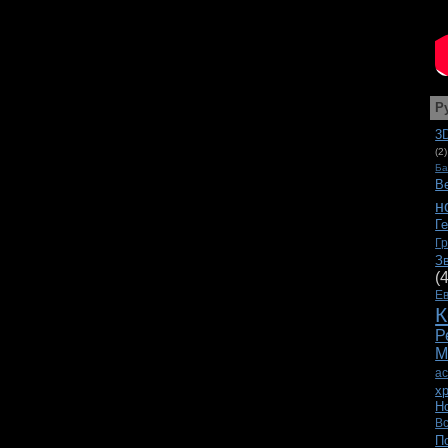
Р
3
(2)
Ба
В
н
Г
Г
З
(
Е
К
Р
М
а
х
Н
В
П