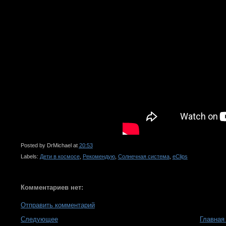
Posted by
DrMichael
at
20:53
Labels:
Дети в космосе
,
Рекомендую
,
Солнечная система
,
eClips
Комментариев нет:
Отправить комментарий
Следующее
Главная