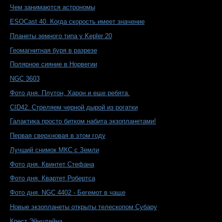
Чем занимаются астрономы
ESOCast 40. Когда скорость имеет значение
Планеты земного типа у Kepler 20
Геомагнитная буря в разрезе
Полярное сияние в Норвегии
NGC 3603
Фото дня. Плутон, Харон и еще ребята.
CID42. Стреляем черной дырой из рогатки
Галактика просто битком набита экзопланетами!
Первая сверхновая в этом году
Лучший снимок МКС с Земли
Фото дня. Квинтет Стефана
Фото дня. Квартет Робертса
Фото дня. NGC 4402 - Бегемот в чаще
Новые экзопланеты открыты телескопом Субару
Крест Эйнштейна