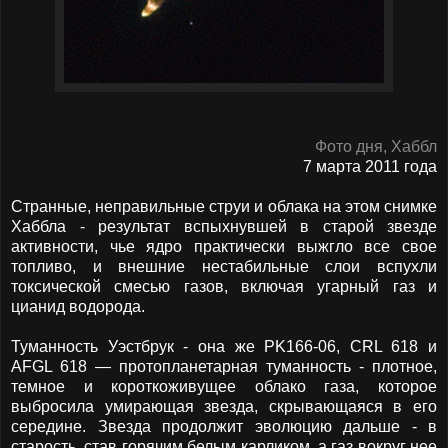
Фото дня, Хаббл
7 марта 2011 года
Странные, неправильные струи и облака на этом снимке
Хаббла - результат вспыхнувшей в старой звезде
активности, чье ядро практически выжгло все свое
топливо, и внешние нестабильные слои вспухли
токсической смесью газов, включая угарный газ и
цианид водорода.
Туманность Уэстбрук - она же PK166-06, CRL 618 и
AFGL 618 — протопланетарная туманность - плотное,
темное и короткоживущее облако газа, которое
выбросила умирающая звезда, скрывающаяся в его
середине. Звезда продолжит эволюцию дальше - в
старость, став горячим белым карликом, а газ вокруг нее