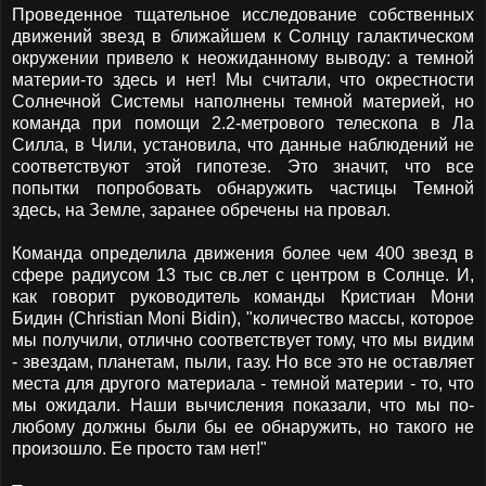
Проведенное тщательное исследование собственных
движений звезд в ближайшем к Солнцу галактическом
окружении привело к неожиданному выводу: а темной
материи-то здесь и нет! Мы считали, что окрестности
Солнечной Системы наполнены темной материей, но
команда при помощи 2.2-метрового телескопа в Ла
Силла, в Чили, установила, что данные наблюдений не
соответствуют этой гипотезе. Это значит, что все
попытки попробовать обнаружить частицы Темной
здесь, на Земле, заранее обречены на провал.
Команда определила движения более чем 400 звезд в
сфере радиусом 13 тыс св.лет с центром в Солнце. И,
как говорит руководитель команды Кристиан Мони
Бидин (Christian Moni Bidin), "количество массы, которое
мы получили, отлично соответствует тому, что мы видим
- звездам, планетам, пыли, газу. Но все это не оставляет
места для другого материала - темной материи - то, что
мы ожидали. Наши вычисления показали, что мы по-
любому должны были бы ее обнаружить, но такого не
произошло. Ее просто там нет!"