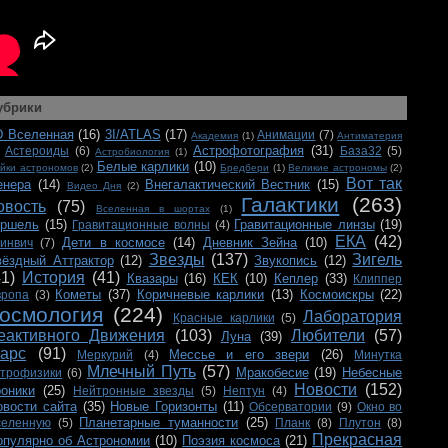
убрики
D Вселенная
(16)
3I/ATLAS
(17)
Анимации
(7)
Академия
(1)
Антиматерия
Астрофотография
(31)
Астероиды
(6)
База32
(5)
Астробиология
(1)
Белые карлики
(10)
йки астрономов
(2)
Бредбери
(1)
Великие астрономы
(2)
Вот так
енера
(14)
Внегалактический Вестник
(15)
Видео Дня
(2)
Галактики
(263)
овость
(75)
Вселенная в шортах
(1)
ершель
(15)
Гравитационные линзы
(19)
Гравитационные волны
(4)
ЕКА
(42)
Дети в космосе
(14)
Дневник Зейна
(10)
ринвич
(7)
Звезды
(137)
Зигель
вёздный Аттрактор
(12)
Звукопись
(12)
41)
История
(41)
Квазары
(16)
КЕК
(10)
Кеплер
(33)
Клиппер
Кометы
(37)
Коричневые карлики
(13)
Космоискры
(22)
вропа
(3)
осмология
(224)
Лаборатория
Красные карлики
(5)
еактивного Движения
(103)
Любители
(57)
Луна
(39)
арс
(91)
Мессье и его звери
(26)
Меркурий
(4)
Минутка
Млечный Путь
(57)
Мракобесие
(19)
Небесные
строфизики
(6)
Новости
(152)
роники
(25)
Нейтронные звезды
(5)
Нептун
(4)
овости сайта
(35)
Новые Горизонты
(11)
Обсерватории
(9)
Окно во
Планетарные туманности
(25)
селенную
(5)
Планк
(8)
Плутон
(8)
Прекрасная
опулярно об Астрономии
(10)
Поэзия космоса
(21)