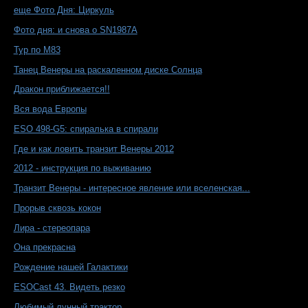
еще Фото Дня: Циркуль
Фото дня: и снова о SN1987A
Тур по M83
Танец Венеры на раскаленном диске Солнца
Дракон приближается!!
Вся вода Европы
ESO 498-G5: спиралька в спирали
Где и как ловить транзит Венеры 2012
2012 - инструкция по выживанию
Транзит Венеры - интересное явление или вселенская...
Прорыв сквозь кокон
Лира - стереопара
Она прекрасна
Рождение нашей Галактики
ESOCast 43. Видеть резко
Любимый лунный трактор