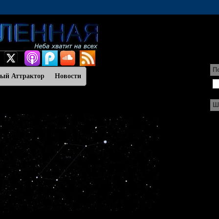
П
ный Аттрактор
Новости
Ш