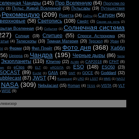
селенная Чандры
(145)
Про Вселенную
(64)
Прогулки по
Пульс Живой Вселенной
(19)
Пульсары
(19)
ебу
(3)
Путешествия
Рекомендую
(209)
Сатурн
(56)
Розетта
(24)
)
Сайты
(1)
верхновые
(58)
Светопись
(108)
Свифт
(3)
Сказки на ночь
(2)
Солнечная система
крытая Вселенная
(14)
События
(1)
227)
Спитцер
(55)
Солнце
(19)
Спроси Астронома
(26)
Телескопы
(10)
Темная Материя
(20)
татьи
(4)
Терскол
(6)
Уран
(3)
Фото дня
(368)
Хаббл
Ферми
(10)
Фил Плейт
(35)
бб
(2)
Чандра
(195)
156)
Черные дыры
(86)
Церера
(3)
Чили
Экзопланеты
(110)
Юпитер
(22)
CAP2018
(9)
CFHT
(8)
ALMA
(2)
ESO
(148)
ESO50
(23)
eClips
(8)
awn
(1)
ELT
(1)
eROSITA
(2)
SOCAST
(89)
GAIA
(10)
Goddard
(32)
GOCE
(5)
Euclid
(1)
GMT
(1)
ubblecast
(87)
JWST
(74)
Kurzesagt
(2)
LRO
(1)
LSST
(1)
MMS
(1)
NAOJ
NASA
(309)
Nebulacast
(15)
Roman
(4)
VISTA
(3)
VLT
TESS
(2)
)
WISE
(9)
елевизор