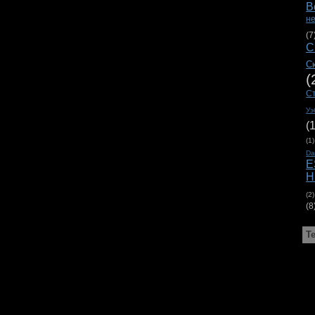
В
н
(7
С
С
(
С
Уэ
(
(1)
D
E
H
(2)
(8
Т