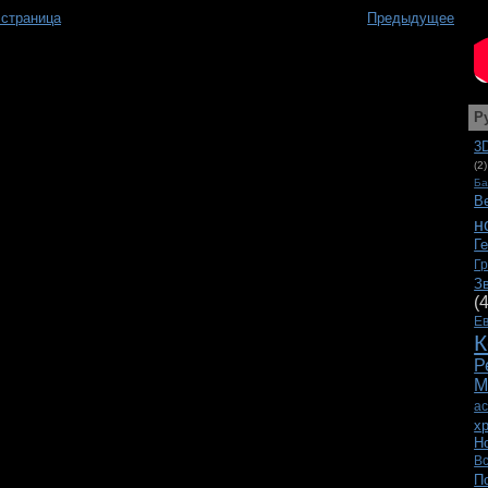
 страница
Предыдущее
Р
3
(2)
Ба
В
н
Г
Г
З
(
Е
К
Р
М
а
х
Н
В
П