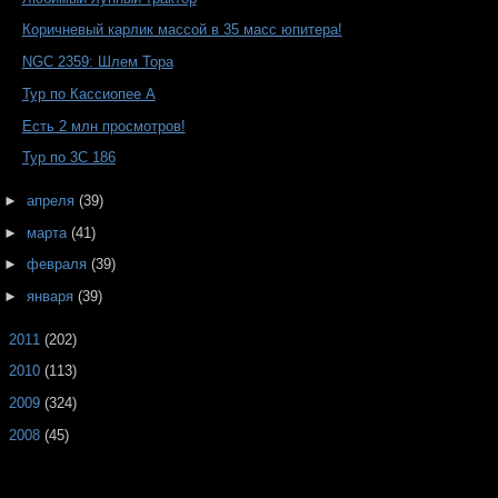
Коричневый карлик массой в 35 масс юпитера!
NGC 2359: Шлем Тора
Тур по Кассиопее А
Есть 2 млн просмотров!
Тур по 3С 186
►
апреля
(39)
►
марта
(41)
►
февраля
(39)
►
января
(39)
►
2011
(202)
►
2010
(113)
►
2009
(324)
►
2008
(45)