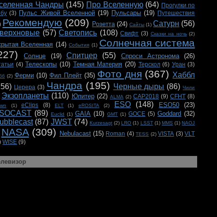
селенная Чандры
(145)
Про Вселенную
(64)
Прогулки по
Пульс Живой Вселенной
(19)
Пульсары
(19)
ебу
(3)
Путешествия
Рекомендую
(209)
Сатурн
(56)
Розетта
(24)
)
Сайты
(1)
верхновые
(57)
Светопись
(108)
Свифт
(3)
Сказки на ночь
(2)
Солнечная система
крытая Вселенная
(14)
События
(1)
227)
Спитцер
(55)
Солнце
(19)
Спроси Астронома
(26)
Телескопы
(10)
Темная Материя
(20)
татьи
(4)
Терскол
(6)
Уран
(3)
Фото дня
(367)
Хаббл
Ферми
(10)
Фил Плейт
(35)
бб
(2)
Чандра
(195)
156)
Черные дыры
(86)
Церера
(3)
Чили
Экзопланеты
(110)
Юпитер
(22)
CAP2018
(9)
CFHT
(8)
ALMA
(2)
ESO
(148)
ESO50
(23)
eClips
(8)
awn
(1)
ELT
(1)
eROSITA
(2)
SOCAST
(89)
GAIA
(10)
Goddard
(32)
GOCE
(5)
Euclid
(1)
GMT
(1)
ubblecast
(87)
JWST
(74)
Kurzesagt
(2)
LRO
(1)
LSST
(1)
MMS
(1)
NAOJ
NASA
(309)
Nebulacast
(15)
Roman
(4)
VISTA
(3)
VLT
TESS
(2)
)
WISE
(9)
елевизор