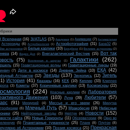
убрики
D Вселенная
(16)
3I/ATLAS
(17)
Анимации
(7)
Академия
(1)
Антиматерия
Астрофотография
(31)
Астероиды
(6)
База32
(5)
Астробиология
(1)
Белые карлики
(10)
йки астрономов
(2)
Бредбери
(1)
Великие астрономы
(2)
Вот так
енера
(14)
Внегалактический Вестник
(15)
Видео Дня
(2)
Галактики
(262)
овость
(75)
Вселенная в шортах
(1)
ершель
(15)
Гравитационные линзы
(19)
Гравитационные волны
(4)
ЕКА
(42)
Дети в космосе
(14)
Дневник Зейна
(10)
ринвич
(7)
Звезды
(137)
Зигель
вёздный Аттрактор
(12)
Звукопись
(12)
41)
История
(41)
Квазары
(16)
КЕК
(10)
Кеплер
(33)
Клиппер
Кометы
(37)
Коричневые карлики
(13)
Космоискры
(22)
вропа
(3)
осмология
(224)
Лаборатория
Красные карлики
(5)
еактивного Движения
(103)
Любители
(57)
Луна
(39)
арс
(91)
Мессье и его звери
(26)
Меркурий
(4)
Минутка
Млечный Путь
(57)
Мракобесие
(19)
Небесные
строфизики
(6)
Новости
(152)
роники
(25)
Нейтронные звезды
(5)
Нептун
(4)
овости сайта
(35)
Новые Горизонты
(11)
Обсерватории
(9)
Окно во
Планетарные туманности
(25)
селенную
(5)
Планк
(8)
Плутон
(8)
Прекрасная
опулярно об Астрономии
(10)
Поэзия космоса
(21)