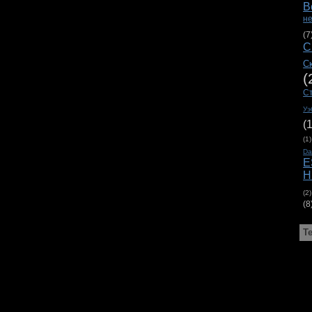
В
н
(7
С
С
(
С
Уэ
(
(1)
D
E
H
(2)
(8
Т