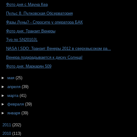
Фото дня с Мауна Кеа
Пульс 8. Пулковская Обсерватория
Фазы Луны? - Спросите у оператора БАК
Фото дня: Транзит Венеры
Тур по SN2010JL
NASA | SDO: Транзит Венеры 2012 в сверхвысоком ра...
Венера подкрадывается к диску Солнца!
Фото дня: Маркарян 509
►
мая
(25)
►
апреля
(39)
►
марта
(41)
►
февраля
(39)
►
января
(39)
►
2011
(202)
►
2010
(113)