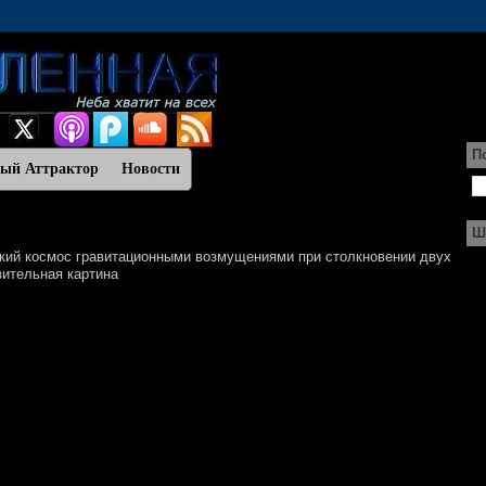
П
ный Аттрактор
Новости
Ш
екий космос гравитационными возмущениями при столкновении двух
азительная картина