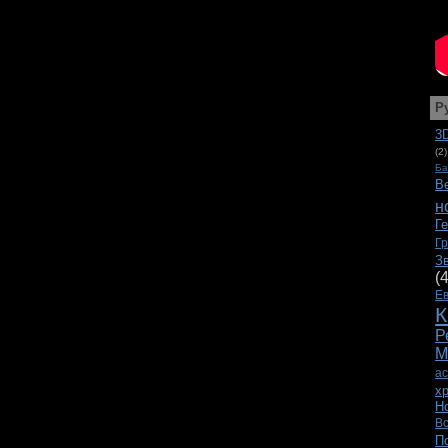
Р
3
(2)
Ба
В
н
Г
Г
З
(
Е
К
Р
М
а
х
Н
В
П