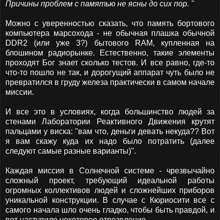
Причины проблем с памятью не ясны до сих пор. "
Можно с уверенностью сказать, что память бортового
компьютера марсохода - не обычная плашка обычной
DDR2 (или уже 3?) бытового RAM, купленная на
блошином радиорынке. Естественно, такие элементы
проходят Бог знает сколько тестов. И все равно, где-то
что-то пошло не так, и дорогущий аппарат чуть было не
превратился в груду железа практически в самом начале
миссии.
И все это в условиях, когда большинство людей за
стенами Лаборатории Реактивного Движения крутят
пальцами у виска: "вам что, деньги девать некуда?? Вот
я вам скажу куда их надо было потратить (далее
следуют самые разные варианты)".
Каждая миссия в Солнечной системе - чрезвычайно
сложный проект, требующий идеальной работы
огромных коллективов людей и сложнейших приборов
уникальной конструкции. В случае с Кюриосити все с
самого начала шло очень гладко, чтобы быть правдой, и
вот наступило некоторое отрезвление.