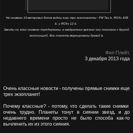
На снимках 10-метровых Кеков видны еще три экзопланеты - FW Tau b, ROXs 42B
b, и ROXs 12 b.
Звезды на этих снимках передержаны, в квадратных врезках они показаны с другой
экспозицией. Все планеты маркированы буквой b.
Фил Плейт,
3 декабря 2013 года
Очень классные новости - получены прямые снимки еще
трех экзопланет!
Почему классные? - потому, что сделать такие снимки
очень трудно. Планеты тонут в сиянии звезд, и до
недавнего времени просто не было способа как-то
вычленить их из этого сияния.