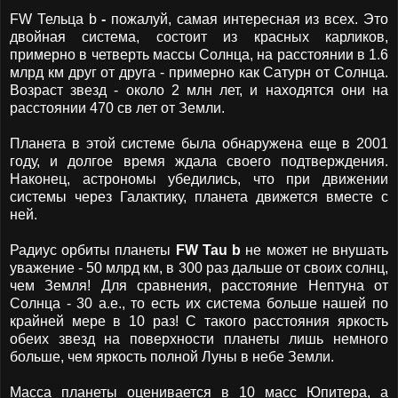
FW Тельца b
-
пожалуй,
самая
интересная из всех. Это
двойная система, состоит из красных карликов,
примерно в четверть массы Солнца, на расстоянии в 1.6
млрд км друг от друга - примерно как Сатурн от Солнца.
Возраст звезд - около 2 млн лет, и находятся они на
расстоянии 470 св лет от Земли.
Планета в этой системе была обнаружена еще в 2001
году, и долгое время ждала своего подтверждения.
Наконец, астрономы убедились, что при движении
системы через Галактику, планета движется вместе с
ней.
Радиус орбиты планеты
FW Tau b
не может не внушать
уважение - 50 млрд км, в 300 раз дальше от своих солнц,
чем Земля! Для сравнения, расстояние Нептуна от
Солнца - 30 а.е., то есть их система больше нашей по
крайней мере в 10 раз! С такого расстояния яркость
обеих звезд на поверхности планеты лишь немного
больше, чем яркость полной Луны в небе Земли.
Масса планеты оценивается в 10 масс Юпитера, а