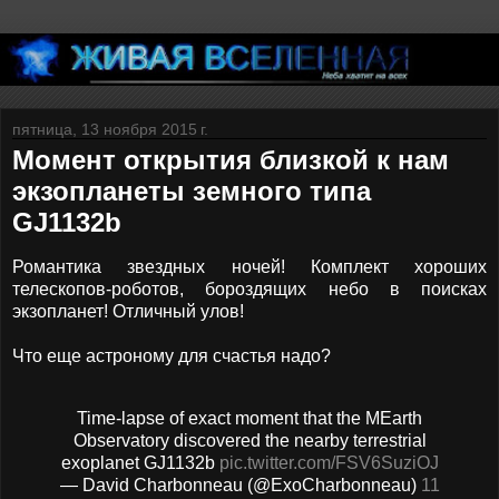
пятница, 13 ноября 2015 г.
Момент открытия близкой к нам
экзопланеты земного типа
GJ1132b
Романтика звездных ночей! Комплект хороших
телескопов-роботов, бороздящих небо в поисках
экзопланет! Отличный улов!
Что еще астроному для счастья надо?
Time-lapse of exact moment that the MEarth
Observatory discovered the nearby terrestrial
exoplanet GJ1132b
pic.twitter.com/FSV6SuziOJ
— David Charbonneau (@ExoCharbonneau)
11