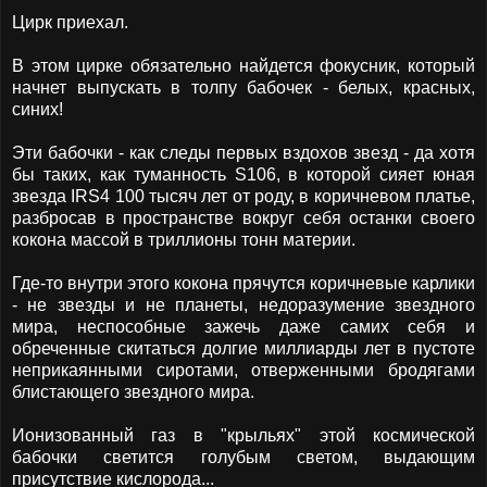
Цирк приехал.
В этом цирке обязательно найдется фокусник, который
начнет выпускать в толпу бабочек - белых, красных,
синих!
Эти бабочки - как следы первых вздохов звезд - да хотя
бы таких, как туманность S106, в которой сияет юная
звезда IRS4 100 тысяч лет от роду, в коричневом платье,
разбросав в пространстве вокруг себя останки своего
кокона массой в триллионы тонн материи.
Где-то внутри этого кокона прячутся коричневые карлики
- не звезды и не планеты, недоразумение звездного
мира, неспособные зажечь даже самих себя и
обреченные скитаться долгие миллиарды лет в пустоте
неприкаянными сиротами, отверженными бродягами
блистающего звездного мира.
Ионизованный газ в "крыльях" этой космической
бабочки светится голубым светом, выдающим
присутствие кислорода...