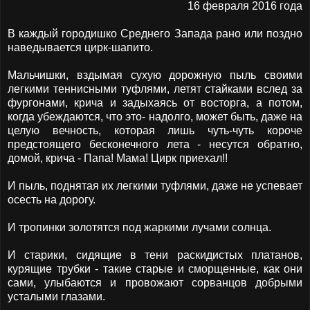
16 февраля 2016 года
В каждый городишко Среднего Запада рано или поздно
наведывается цирк-шапито.
Мальчишки, вздымая сухую дорожную пыль своими
легкими теннисными туфлями, летят стайками вслед за
фургонами, крича и задыхаясь от восторга, а потом,
когда убеждаются, что это- надолго, может быть, даже на
целую вечность, которая лишь чуть-чуть короче
предстоящего бесконечного лета - несутся обратно,
домой, крича - Папа! Мама! Цирк приехал!!
И пыль, поднятая их легкими туфлями, даже не успевает
осесть на дорогу.
И тропинки золотятся под жаркими лучами солнца.
И старики, сидящие в тени раскидистых платанов,
курящие трубки - такие старые и сморщенные, как они
сами, улыбаются и провожают сорванцов добрыми
усталыми глазами.