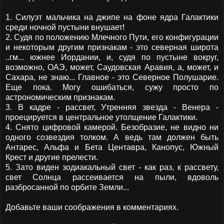
1. Силуэт мальчика на джипе на фоне ядра Галактики
среди ночной пустыни внушает!
2. Судя по положению Млечного Пути, его конфигурации
и некоторым другим признакам - это северная широта
..гм... южнее Иордании, и, судя по пустыне вокруг,
возможно, ОАЭ, может, Саудовская Аравия, а, может, и
Сахара, не знаю... Главное - это Северное Полушарие.
Еще пока. Могу ошибаться, сужу просто по
астрономическим признакам.
3. В кадре - рассвет, Утренняя звезда - Венера -
проецируется в центральное утолщение Галактики.
4. Снято цифровой камерой. Безобразие, не видно ни
одного созвездия толком. А ведь там должен быть
Антарес, Альфа и Бета Центавра, Канопус, Южный
Крест и другие прелести.
5. Зато виден зодиакальный свет - как раз, к рассвету,
свет Солнца рассеивается на пыли, вдоволь
разбросанной по орбите Земли...
Добавьте ваши соображения в комментариях.