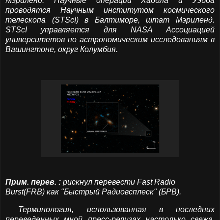
Мэриленд. Научные операции Хаббла и Уэбба
проводятся Научным институтом космического
телескопа (STScI) в Балтиморе, штат Мэриленд.
STScI управляется для NASA Ассоциацией
университетов по астрономическим исследованиям в
Вашингтоне, округ Колумбия.
Прим. перев. :
рискнул перевести Fast Radio
Burst(FRB) как "Быстрый Радиовсплеск" (БРВ).
Терминология, использованная в последних
переведенных мной пресс-релизах настолько свежа,