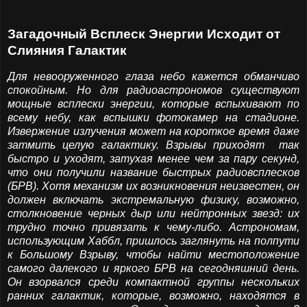
Загадочный Всплеск Энергии Исходит от
Слияния Галактик
Для невооруженного глаза небо кажется обманчиво
спокойным. Но для радиоастрономов существуют
мощные всплески энергии, которые вспыхивают по
всему небу, как вспышки фотокамер на стадионе.
Извержение излучения может на короткое время даже
затмить целую галактику. Взрывы приходят
так
быстро
и уходят, затухая менее чем за пару секунд,
что они получили название быстрых радиовсплесков
(БРВ). Хотя механизм их возникновения неизвестен, он
должен включать экстремальную физику, возможно,
столкновение черных дыр или нейтронных звезд: их
трудно точно привязать к чему-либо. Астрономам,
использующим Хаббл, пришлось заглянуть на полпути
к Большому Взрыву, чтобы найти местоположение
самого далекого и яркого БРВ на сегодняшний день.
Он взорвался среди компактной группы нескольких
ранних галактик, которые, возможно, находятся в