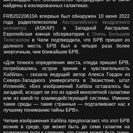
найдены в изолированных галактиках.
FRB20220610A впервые был обнаружен 10 июня 2022
года радиотелескопом
Австралийского квадратного
километра
(ASKAP) в Западной Австралии.
Европейская южная обсерватория с
Очень Большим
Телескопом
в Чили подтвердила, что БРВ пришел из
далекого места. БРВ был в четыре раза более
энергичным, чем ближайшие БРВ.
«Для точного определения места, откуда пришел БРВ,
потребовались острое зрение и чувствительность
Хаббла», - сказала ведущий автор Алекса Гордон из
Северо-Западного университета в Эванстоне, штат
Иллинойс. «Без изображений Хаббла оставалось бы
загадкой, исходит ли это из одной монолитной галактики
или из какой-то взаимодействующей системы. Именно
такие среды — такие странные — подталкивают нас к
лучшему пониманию тайны БРВ».
Четкие изображения Хаббла предполагают, что этот БРВ
возник в среде, где может быть до семи галактик на
возможном пути к слиянию, что также может быть очень