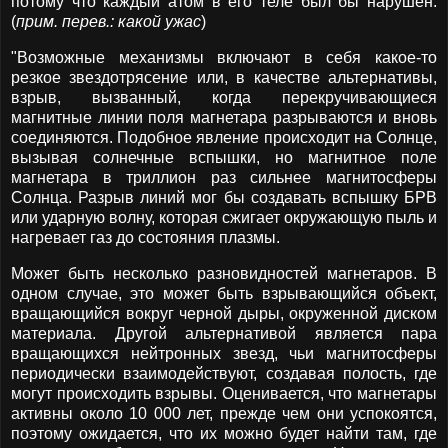
потому что каждый атом в его теле был бы нарушен.
(
прим. перев.: какой ужас
)
"Возможные механизмы включают в себя какое-то
резкое звездотрясение или, в качестве альтернативы,
взрыв, вызванный, когда перекручивающиеся
магнитные линии поля магнетара разрываются и вновь
соединяются. Подобное явление происходит на Солнце,
вызывая солнечные вспышки, но магнитное поле
магнетара в триллион раз сильнее магнитосферы
Солнца. Разрыв линий мог бы создавать вспышку БРВ
или ударную волну, которая сжигает окружающую пыль и
нагревает газ до состояния плазмы.
Может быть несколько разновидностей магнетаров. В
одном случае, это может быть взрывающийся объект,
вращающийся вокруг черной дыры, окруженной диском
материала. Другой альтернативой является пара
вращающихся нейтронных звезд, чьи магнитосферы
периодически взаимодействуют, создавая полость, где
могут происходить взрывы. Оценивается, что магнетары
активны около 10 000 лет, прежде чем они успокоятся,
поэтому ожидается, что их можно будет найти там, где