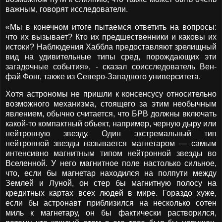
важным, говорят исследователи.
«Мы в конечном итоге пытаемся ответить на вопросы:
что их вызывает? Кто их предшественники и каковы их
истоки? Наблюдения Хаббла предоставляют зрелищный
вид на удивительные типы сред, порождающих эти
загадочные события», - сказал соисследователь Вен-
фай Фонг, также из Северо-Западного университета.
Хотя астрономы не пришли к консенсусу относительно
возможного механизма, стоящего за этим необычным
явлением, обычно считается, что БРВ должны включать
какой-то компактный объект, например, черную дыру или
нейтронную звезду. Один экстремальный тип
нейтронной звезды называется магнетаром — самым
интенсивно магнитным типом нейтронной звезды во
Вселенной. У него магнитное поле настолько сильное,
что, если бы магнетар находился на полпути между
Землей и Луной, он стер бы магнитную полосу на
кредитных картах всех людей в мире. Гораздо хуже,
если бы астронавт приблизился на несколько сотен
миль к магнетару, он бы фактически растворился,