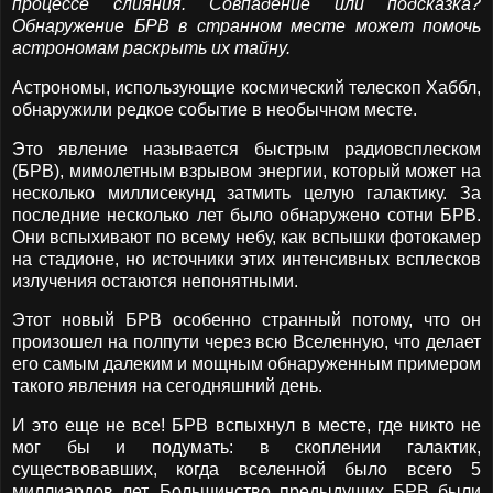
процессе слияния. Совпадение или подсказка?
Обнаружение БРВ в странном месте может помочь
астрономам раскрыть их тайну.
Астрономы, использующие космический телескоп Хаббл,
обнаружили редкое событие в необычном месте.
Это явление называется быстрым радиовсплеском
(БРВ), мимолетным взрывом энергии, который может на
несколько миллисекунд затмить целую галактику. За
последние несколько лет было обнаружено сотни БРВ.
Они вспыхивают по всему небу, как вспышки фотокамер
на стадионе, но источники этих интенсивных всплесков
излучения остаются непонятными.
Этот новый БРВ особенно странный потому, что он
произошел на полпути через всю Вселенную, что делает
его самым далеким и мощным обнаруженным примером
такого явления на сегодняшний день.
И это еще не все! БРВ вспыхнул в месте, где никто не
мог бы и подумать: в скоплении галактик,
существовавших, когда вселенной было всего 5
миллиардов лет. Большинство предыдущих БРВ были