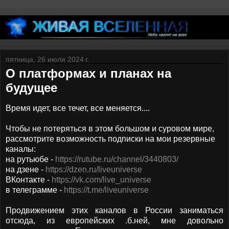
пятница, 26 июля 2024 г.
О платформах и планах на
будущее
Время идет, все течет, все меняется....
Чтобы не потеряться в этом большом и суровом мире,
рассмотрите возможность подписки на мои резервные
каналы:
на рутьюбе -
https://rutube.ru/channel/3440803/
на дзене -
https://dzen.ru/liveuniverse
ВКонтакте -
https://vk.com/live_universe
в телеграмме -
https://t.me/liveuniverse
Продвижением этих каналов в России заниматься
отсюда, из европейских .б.ней, мне довольно