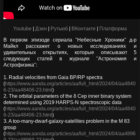
Youtube
|
Дзен
|
Рутьюб
|
ВКонтакте
|
Платформа
В первом эпизоде сериала "Небесные Хроники" д-р
Майкл расскажет о новых исследованиях и
удивительных открытиях, которые описывают 5
следующих статей в журнале "Астрономия и
Астрофизика":
1. Radial velocities from Gaia BP/RP spectra
(
https://www.aanda.org/articles/aa/full_html/2024/04/aa4840
6-23/aa48406-23.html
)
2. The orbital parameters of the δ Cep inner binary system
determined using 2019 HARPS-N spectroscopic data
(
https://www.aanda.org/articles/aa/full_html/2024/04/aa4840
6-23/aa48406-23.html
)
3. A too-many-dwarf-galaxy-satellites problem in the M 83
group
(
https://www.aanda.org/articles/aa/full_html/2024/04/aa4896
9-23/aa48969-23.html
)