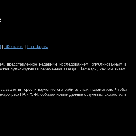
б
|
ВКонтакте
|
Платформа
я, представленное недавним исследованием, опубликованным в
еская пульсирующая переменная звезда. Цефеиды, как мы знаем,
 вызвало интерес к изучению его орбитальных параметров. Чтобы
пектрограф HARPS-N, собирая новые данные о лучевых скоростях в