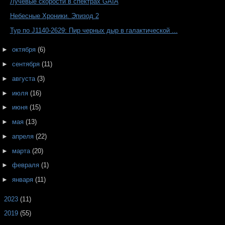
Лучевые скорости в спектрах GAIA
Небесные Хроники. Эпизод 2
Тур по J1140-2629: Пир черных дыр в галактической ...
►
октября
(6)
►
сентября
(11)
►
августа
(3)
►
июля
(16)
►
июня
(15)
►
мая
(13)
►
апреля
(22)
►
марта
(20)
►
февраля
(1)
►
января
(11)
►
2023
(11)
►
2019
(55)