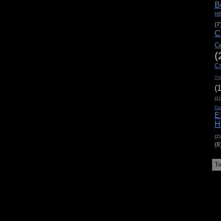
В
н
(7
С
С
(
С
Уэ
(
(1)
D
E
H
(2)
(8
Т