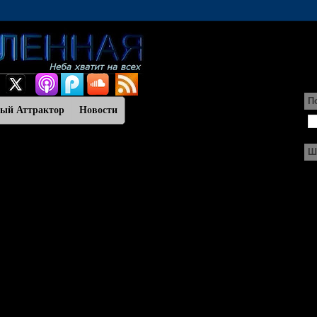
П
ный Аттрактор
Новости
Ш