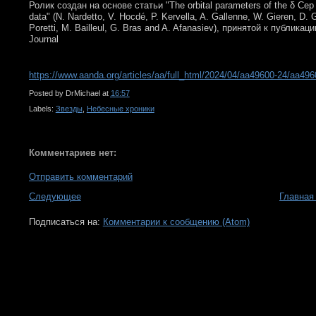
Ролик создан на основе статьи "The orbital parameters of the δ Ce
data" (N. Nardetto, V. Hocdé, P. Kervella, A. Gallenne, W. Gieren, D. 
Poretti, M. Bailleul, G. Bras and A. Afanasiev), принятой к публикац
Journal
https://www.aanda.org/articles/aa/full_html/2024/04/aa49600-24/aa496
Posted by
DrMichael
at
16:57
Labels:
Звезды
,
Небесные хроники
Комментариев нет:
Отправить комментарий
Следующее
Главная
Подписаться на:
Комментарии к сообщению (Atom)