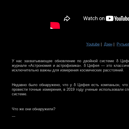
Youtube
|
Дзен
|
Рутью
У нас захватывающее обновление по двойной системе δ Цефе
журнале «Астрономия и астрофизика». δ Цефея — это классич
исключительно важны для измерения космических расстояний.
Недавно было обнаружено, что у δ Цефея есть компаньон, что
провести точные измерения, в 2019 году ученые использовали с
системе.
Что же они обнаружили?
---