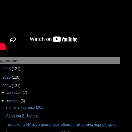
одержание
►
2026
(121)
►
2025
(120)
▼
2024
(131)
►
декабря
(7)
▼
ноября
(6)
Личные карлики М83
Двойная δ Цефея
Телескопы NASA определяют обеденный режим черной дыры