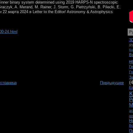
p inner binary system determined using 2019 HARPS-N spectroscopic
Graczyk, A. Merand, M. Rainer, J. Storm, G. Pietrzyński, B. Pilecki, E.
ии 22 марта 2024 в Letter to the Editor/ Astronomy & Astrophysics
00-24.html
Р
3
(2)
Ба
В
н
Г
Г
З
(
 страница
Предыдущее
Е
К
Р
М
а
х
Н
В
П