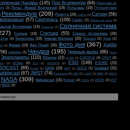
селенная Чандры
(145)
Про Вселенную
(64)
Прогулки по
Пульс Живой Вселенной
(19)
Пульсары
(19)
ебу
(3)
Путешествия
Рекомендую
(209)
Сатурн
(56)
Розетта
(24)
)
Сайты
(1)
верхновые
(57)
Светопись
(108)
Свифт
(3)
Сказки на ночь
(2)
Солнечная система
крытая Вселенная
(14)
События
(1)
227)
Спитцер
(55)
Солнце
(19)
Спроси Астронома
(26)
Телескопы
(10)
Темная Материя
(20)
татьи
(4)
Терскол
(6)
Уран
(3)
Фото дня
(367)
Хаббл
Ферми
(10)
Фил Плейт
(35)
бб
(2)
Чандра
(195)
156)
Черные дыры
(86)
Церера
(3)
Чили
Экзопланеты
(110)
Юпитер
(22)
CAP2018
(9)
CFHT
(8)
ALMA
(2)
ESO
(148)
ESO50
(23)
eClips
(8)
awn
(1)
ELT
(1)
eROSITA
(2)
SOCAST
(89)
GAIA
(10)
Goddard
(32)
GOCE
(5)
Euclid
(1)
GMT
(1)
ubblecast
(87)
JWST
(74)
Kurzesagt
(2)
LRO
(1)
LSST
(1)
MMS
(1)
NAOJ
NASA
(309)
Nebulacast
(15)
Roman
(4)
VISTA
(3)
VLT
TESS
(2)
)
WISE
(9)
елевизор