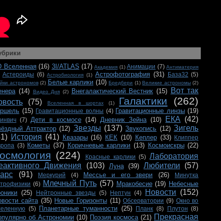
убрики
D Вселенная
(16)
3I/ATLAS
(17)
Анимации
(7)
Академия
(1)
Антиматерия
Астрофотография
(31)
Астероиды
(6)
База32
(5)
Астробиология
(1)
Белые карлики
(10)
йки астрономов
(2)
Бредбери
(1)
Великие астрономы
(2)
Вот так
енера
(14)
Внегалактический Вестник
(15)
Видео Дня
(2)
Галактики
(262)
овость
(75)
Вселенная в шортах
(1)
ершель
(15)
Гравитационные линзы
(19)
Гравитационные волны
(4)
ЕКА
(42)
Дети в космосе
(14)
Дневник Зейна
(10)
ринвич
(7)
Звезды
(137)
Зигель
вёздный Аттрактор
(12)
Звукопись
(12)
41)
История
(41)
Квазары
(16)
КЕК
(10)
Кеплер
(33)
Клиппер
Кометы
(37)
Коричневые карлики
(13)
Космоискры
(22)
вропа
(3)
осмология
(224)
Лаборатория
Красные карлики
(5)
еактивного Движения
(103)
Любители
(57)
Луна
(39)
арс
(91)
Мессье и его звери
(26)
Меркурий
(4)
Минутка
Млечный Путь
(57)
Мракобесие
(19)
Небесные
строфизики
(6)
Новости
(152)
роники
(25)
Нейтронные звезды
(5)
Нептун
(4)
овости сайта
(35)
Новые Горизонты
(11)
Обсерватории
(9)
Окно во
Планетарные туманности
(25)
селенную
(5)
Планк
(8)
Плутон
(8)
Прекрасная
опулярно об Астрономии
(10)
Поэзия космоса
(21)