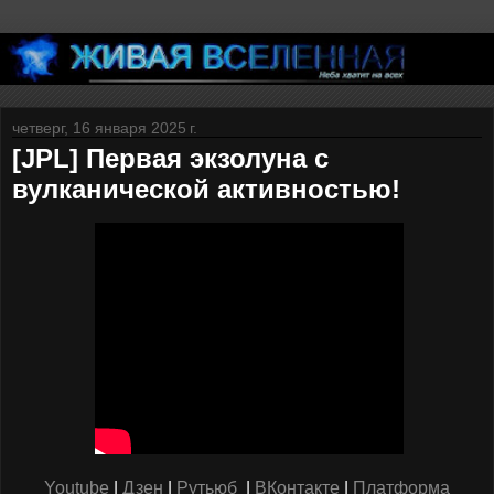
четверг, 16 января 2025 г.
[JPL] Первая экзолуна с
вулканической активностью!
Youtube
|
Дзен
|
Рутьюб
|
ВКонтакте
|
Платформа