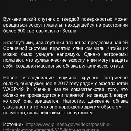
Вулканический спутник с твердой поверхностью может
вращаться вокруг планеты, находящейся на расстоянии
более 600 световых лет от Земли.
Экзоспутники, или спутники планет за пределами нашей
Солнечной системы, вероятно, слишком малы, чтобы их
можно было увидеть напрямую. Однако астрономы
полагают, что вулканические экзоспутники могут выдать
себя, создавая массивные облака вулканического газа.
Новое исследование изучило крупное натриевое
облако, обнаруженное в 2017 году рядом с экзопланетой
WASP-49 b. Ученые нашли доказательства того, что
облако не производится ни планетой, ни звездой, вокруг
которой она вращается. Напротив, движение облака
указывает на то, что оно порождено другим объектом —
возможно, вулканическим экзоспутником.
Источник:
https://www.jpl.nasa.gov/videos/possible-
volcanic-moon-detected-635-light-years-away/