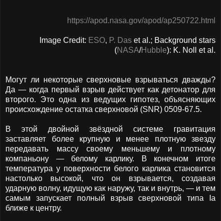
https://apod.nasa.gov/apod/ap250722.html
Image Credit:
ESO
,
P. Das
et al.; Background stars
(
NASA
/
Hubble
): K. Noll et al.
Могут ли некоторые сверхновые взрываться дважды?
Да — когда первый взрыв действует как детонатор для
второго. Это одна из ведущих гипотез, объясняющих
происхождение остатка сверхновой (SNR) 0509-67.5.
В этой двойной звёздной системе гравитация
заставляет более крупную и менее плотную звезду
передавать массу своему меньшему и плотному
компаньону — белому карлику. В конечном итоге
температура у поверхности белого карлика становится
настолько высокой, что он взрывается, создавая
ударную волну, идущую как наружу, так и внутрь, — и тем
самым запускает полный взрыв сверхновой типа Ia
ближе к центру.