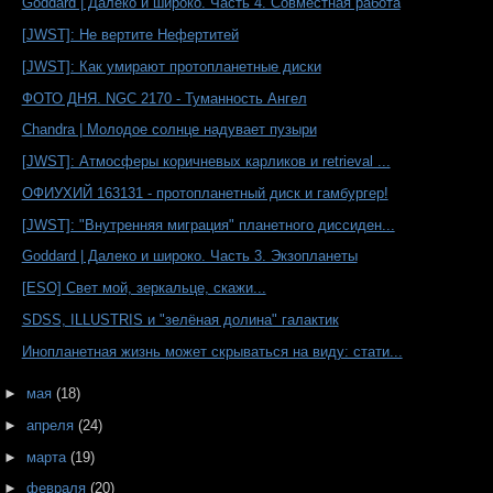
Goddard | Далеко и широко. Часть 4. Совместная работа
[JWST]: Не вертите Нефертитей
[JWST]: Как умирают протопланетные диски
ФОТО ДНЯ. NGC 2170 - Туманность Ангел
Chandra | Молодое солнце надувает пузыри
[JWST]: Атмосферы коричневых карликов и retrieval ...
ОФИУХИЙ 163131 - протопланетный диск и гамбургер!
[JWST]: "Внутренняя миграция" планетного диссиден...
Goddard | Далеко и широко. Часть 3. Экзопланеты
[ESO] Свет мой, зеркальце, скажи...
SDSS, ILLUSTRIS и "зелёная долина" галактик
Инопланетная жизнь может скрываться на виду: стати...
►
мая
(18)
►
апреля
(24)
►
марта
(19)
►
февраля
(20)