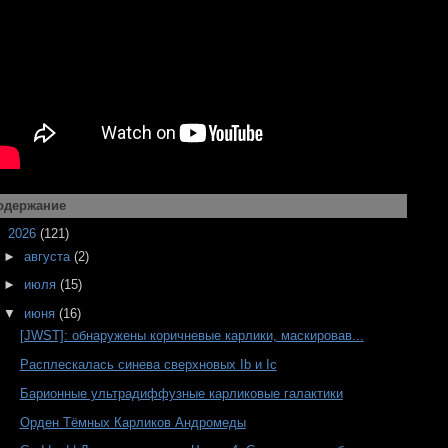
одержание
▼
2026
(121)
►
августа
(2)
►
июля
(15)
▼
июня
(16)
[JWST]: обнаружены коричневые карлики, маскировав...
Расплескалась синева сверхновых Ib и Ic
Барионные ультрадиффузные карликовые галактики
Орден Тёмных Карликов Андромеды