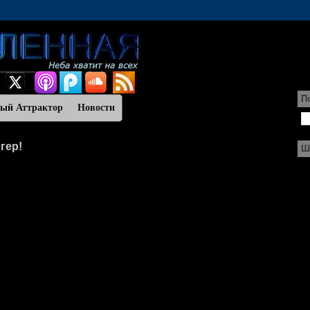
П
ный Аттрактор
Новости
гер!
Ш