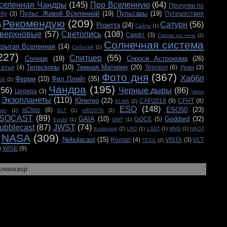
селенная Чандры
(145)
Про Вселенную
(64)
Прогулки по
Пульс Живой Вселенной
(19)
Пульсары
(19)
ебу
(3)
Путешествия
Рекомендую
(209)
Сатурн
(56)
Розетта
(24)
)
Сайты
(1)
верхновые
(57)
Светопись
(108)
Свифт
(3)
Сказки на ночь
(2)
Солнечная система
крытая Вселенная
(14)
События
(1)
227)
Спитцер
(55)
Солнце
(19)
Спроси Астронома
(26)
Телескопы
(10)
Темная Материя
(20)
татьи
(4)
Терскол
(6)
Уран
(3)
Фото дня
(367)
Хаббл
Ферми
(10)
Фил Плейт
(35)
бб
(2)
Чандра
(195)
156)
Черные дыры
(86)
Церера
(3)
Чили
Экзопланеты
(110)
Юпитер
(22)
CAP2018
(9)
CFHT
(8)
ALMA
(2)
ESO
(148)
ESO50
(23)
eClips
(8)
awn
(1)
ELT
(1)
eROSITA
(2)
SOCAST
(89)
GAIA
(10)
Goddard
(32)
GOCE
(5)
Euclid
(1)
GMT
(1)
ubblecast
(87)
JWST
(74)
Kurzesagt
(2)
LRO
(1)
LSST
(1)
MMS
(1)
NAOJ
NASA
(309)
Nebulacast
(15)
Roman
(4)
VISTA
(3)
VLT
TESS
(2)
)
WISE
(9)
елевизор