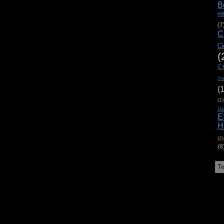
В
н
(7
С
С
(
С
Уэ
(
(1)
D
E
H
(2)
(8
Т