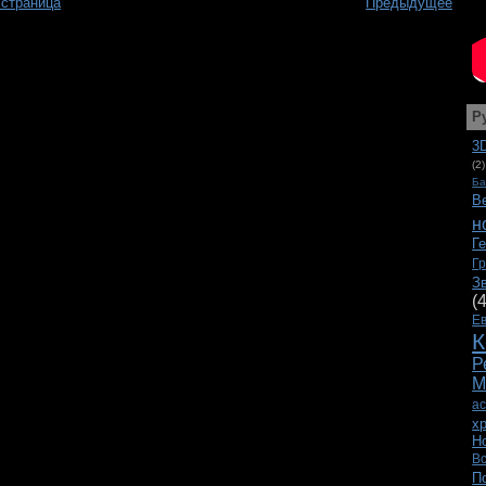
 страница
Предыдущее
Р
3
(2)
Ба
В
н
Г
Г
З
(
Е
К
Р
М
а
х
Н
В
П