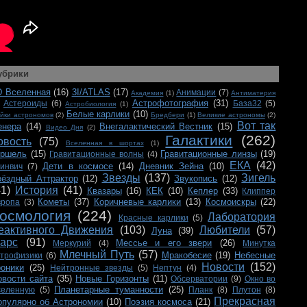
убрики
D Вселенная
(16)
3I/ATLAS
(17)
Анимации
(7)
Академия
(1)
Антиматерия
Астрофотография
(31)
Астероиды
(6)
База32
(5)
Астробиология
(1)
Белые карлики
(10)
йки астрономов
(2)
Бредбери
(1)
Великие астрономы
(2)
Вот так
енера
(14)
Внегалактический Вестник
(15)
Видео Дня
(2)
Галактики
(262)
овость
(75)
Вселенная в шортах
(1)
ершель
(15)
Гравитационные линзы
(19)
Гравитационные волны
(4)
ЕКА
(42)
Дети в космосе
(14)
Дневник Зейна
(10)
ринвич
(7)
Звезды
(137)
Зигель
вёздный Аттрактор
(12)
Звукопись
(12)
41)
История
(41)
Квазары
(16)
КЕК
(10)
Кеплер
(33)
Клиппер
Кометы
(37)
Коричневые карлики
(13)
Космоискры
(22)
вропа
(3)
осмология
(224)
Лаборатория
Красные карлики
(5)
еактивного Движения
(103)
Любители
(57)
Луна
(39)
арс
(91)
Мессье и его звери
(26)
Меркурий
(4)
Минутка
Млечный Путь
(57)
Мракобесие
(19)
Небесные
строфизики
(6)
Новости
(152)
роники
(25)
Нейтронные звезды
(5)
Нептун
(4)
овости сайта
(35)
Новые Горизонты
(11)
Обсерватории
(9)
Окно во
Планетарные туманности
(25)
селенную
(5)
Планк
(8)
Плутон
(8)
Прекрасная
опулярно об Астрономии
(10)
Поэзия космоса
(21)