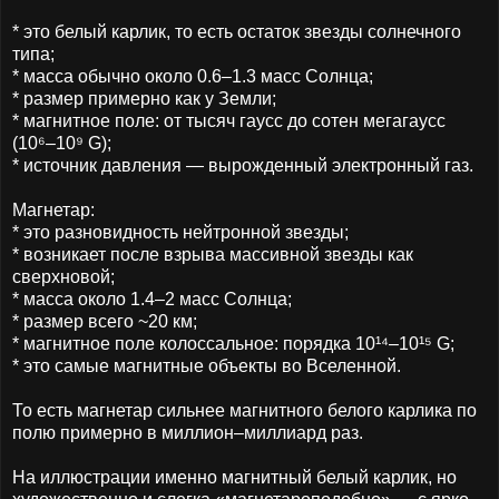
* это белый карлик, то есть остаток звезды солнечного
типа;
* масса обычно около 0.6–1.3 масс Солнца;
* размер примерно как у Земли;
* магнитное поле: от тысяч гаусс до сотен мегагаусс
(10⁶–10⁹ G);
* источник давления — вырожденный электронный газ.
Магнетар:
* это разновидность нейтронной звезды;
* возникает после взрыва массивной звезды как
сверхновой;
* масса около 1.4–2 масс Солнца;
* размер всего ~20 км;
* магнитное поле колоссальное: порядка 10¹⁴–10¹⁵ G;
* это самые магнитные объекты во Вселенной.
То есть магнетар сильнее магнитного белого карлика по
полю примерно в миллион–миллиард раз.
На иллюстрации именно магнитный белый карлик, но