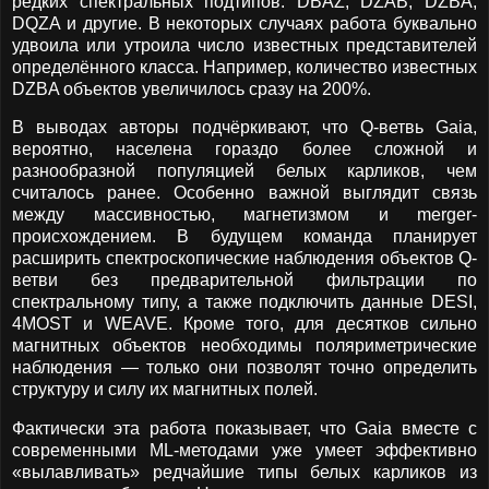
редких спектральных подтипов: DBAZ, DZAB, DZBA,
DQZA и другие. В некоторых случаях работа буквально
удвоила или утроила число известных представителей
определённого класса. Например, количество известных
DZBA объектов увеличилось сразу на 200%.
В выводах авторы подчёркивают, что Q-ветвь Gaia,
вероятно, населена гораздо более сложной и
разнообразной популяцией белых карликов, чем
считалось ранее. Особенно важной выглядит связь
между массивностью, магнетизмом и merger-
происхождением. В будущем команда планирует
расширить спектроскопические наблюдения объектов Q-
ветви без предварительной фильтрации по
спектральному типу, а также подключить данные DESI,
4MOST и WEAVE. Кроме того, для десятков сильно
магнитных объектов необходимы поляриметрические
наблюдения — только они позволят точно определить
структуру и силу их магнитных полей.
Фактически эта работа показывает, что Gaia вместе с
современными ML-методами уже умеет эффективно
«вылавливать» редчайшие типы белых карликов из