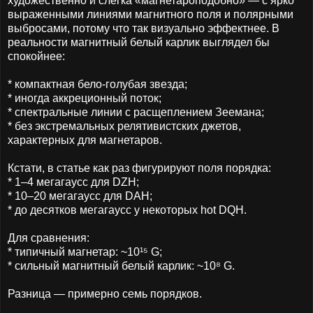
художественно и слегка «магнетароподобно» — с ярко
выраженными линиями магнитного поля и полярными
выбросами, потому что так визуально эффектнее. В
реальности магнитный белый карлик выглядел бы
спокойнее:
* компактная бело-голубая звезда;
* иногда аккреционный поток;
* спектральные линии с расщеплением Зеемана;
* без экстремальных релятивистских джетов,
характерных для магнетаров.
Кстати, в статье как раз фигурируют поля порядка:
* 1–4 мегагаусс для DZH;
* 10–20 мегагаусс для DAH;
* до десятков мегагаусс у некоторых hot DQH.
Для сравнения:
* типичный магнетар: ~10¹⁵ G;
* сильный магнитный белый карлик: ~10⁸ G.
Разница — примерно семь порядков.