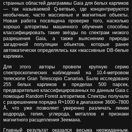
странных областей диаграммы Gaia для белых карликов
— так называемой Q-ветвью, где концентрируются
необычные, часто массивные и магнитные объекты.
Новая работа посвящена проверке того, насколько
хорошо алгоритмы машинного обучения способны
классифицировать такие звёзды по спектрам низкого
разрешения Gaia, а также выяснению природы
загадочной популяции объектов, которые ранее
автоматически определялись как «массивные DB-белые
карлики».
Для этого авторы провели крупную серию
спектроскопических наблюдений на 10.4-метровом
телескопе Gran Telescopio Canarias. Было исследовано
255 белых карликов в пределах 500 парсек,
предварительно классифицированных по данным Gaia с
помощью Random Forest алгоритмов. Спектры получали
с разрешением порядка R≈1000 в диапазоне 3600–7800
Å, что уже позволяет уверенно различать линии
водорода, гелия, углерода, металлов и признаки
магнитного расщепления Зеемана.
Главный результат оказался весьма неожиданным.