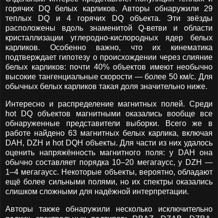
горячих DQ белых карликов. Авторы обнаружили 29
теплых DQ и 4 горячих DQ объекта. Эти звёзды
расположены вдоль знаменитой Q-ветви и области
кристаллизации углеродно-кислородных ядер белых
карликов. Особенно важно, что их кинематика
подтверждает гипотезу о происхождении через слияние
белых карликов: почти 40% объектов имеют необычно
высокие тангенциальные скорости — более 50 км/с. Для
обычных белых карликов такая доля значительно ниже.
Интересно и распределение магнитных полей. Среди
hot DQ объектов магнитными оказались вообще все
обнаруженные представители выборки. Всего же в
работе найдено 63 магнитных белых карлика, включая
DAH, DZH и hot DQH объекты. Для части из них удалось
оценить напряжённость магнитного поля: у DAH она
обычно составляет порядка 10–20 мегагаусс, у DZH —
1–4 мегагаусс. Некоторые объекты, вероятно, обладают
ещё более сильными полями, но их спектры оказались
слишком сложными для надёжной интерпретации.
Авторы также обнаружили несколько исключительно