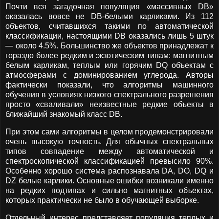
Почти вся загадочная популяция «массивных DB»
оказалась вовсе не DB-белыми карликами. Из 112
объектов, считавшихся такими по автоматической
классификации, настоящими DB оказались лишь 5 штук
— около 4.5%. Большинство же объектов принадлежат к
гораздо более редким и экзотическим типам: магнитным
белым карликам, теплым или горячим DQ объектам с
атмосферами с доминированием углерода. Авторы
фактически показали, что алгоритмы машинного
обучения в условиях низкого спектрального разрешения
просто «сваливали» неизвестные редкие объекты в
ближайший знакомый класс DB.
При этом сами алгоритмы в целом продемонстрировали
очень высокую точность. Для обычных спектральных
типов совпадение между автоматической и
спектроскопической классификацией превысило 90%.
Особенно хорошо система распознавала DA, DO, DQ и
DZ белые карлики. Основные ошибки возникали именно
на редких подтипах и сильно магнитных объектах,
которых практически не было в обучающей выборке.
Отдельный интерес представляет популяция теплых и