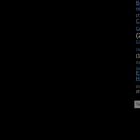
В
н
(7
С
С
(
С
Уэ
(
(1)
D
E
H
(2)
(8
Т