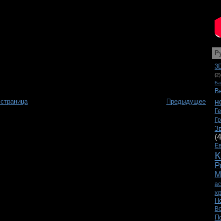
Р
3
(2)
Ба
В
н
 страница
Предыдущее
Г
Г
З
(
Е
К
Р
М
а
х
Н
В
П