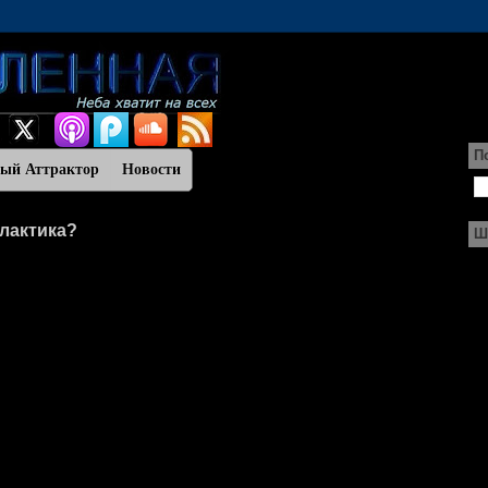
П
ный Аттрактор
Новости
алактика?
Ш