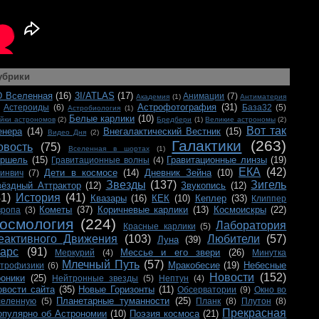
убрики
D Вселенная
(16)
3I/ATLAS
(17)
Анимации
(7)
Академия
(1)
Антиматерия
Астрофотография
(31)
Астероиды
(6)
База32
(5)
Астробиология
(1)
Белые карлики
(10)
йки астрономов
(2)
Бредбери
(1)
Великие астрономы
(2)
Вот так
енера
(14)
Внегалактический Вестник
(15)
Видео Дня
(2)
Галактики
(263)
овость
(75)
Вселенная в шортах
(1)
ершель
(15)
Гравитационные линзы
(19)
Гравитационные волны
(4)
ЕКА
(42)
Дети в космосе
(14)
Дневник Зейна
(10)
ринвич
(7)
Звезды
(137)
Зигель
вёздный Аттрактор
(12)
Звукопись
(12)
41)
История
(41)
Квазары
(16)
КЕК
(10)
Кеплер
(33)
Клиппер
Кометы
(37)
Коричневые карлики
(13)
Космоискры
(22)
вропа
(3)
осмология
(224)
Лаборатория
Красные карлики
(5)
еактивного Движения
(103)
Любители
(57)
Луна
(39)
арс
(91)
Мессье и его звери
(26)
Меркурий
(4)
Минутка
Млечный Путь
(57)
Мракобесие
(19)
Небесные
строфизики
(6)
Новости
(152)
роники
(25)
Нейтронные звезды
(5)
Нептун
(4)
овости сайта
(35)
Новые Горизонты
(11)
Обсерватории
(9)
Окно во
Планетарные туманности
(25)
селенную
(5)
Планк
(8)
Плутон
(8)
Прекрасная
опулярно об Астрономии
(10)
Поэзия космоса
(21)