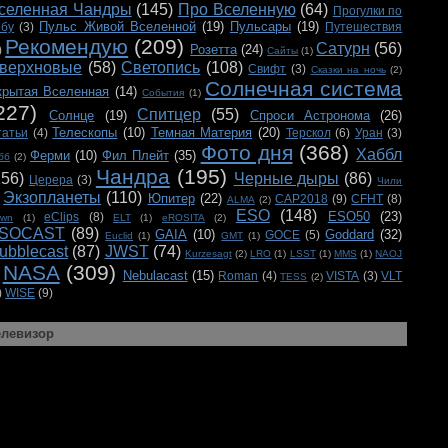
селенная Чандры
(145)
Про Вселенную
(64)
Прогулки по
Пульс Живой Вселенной
(19)
Пульсары
(19)
ебу
(3)
Путешествия
Рекомендую
(209)
Сатурн
(56)
Розетта
(24)
)
Сайты
(1)
верхновые
(58)
Светопись
(108)
Свифт
(3)
Сказки на ночь
(2)
Солнечная система
крытая Вселенная
(14)
События
(1)
227)
Спитцер
(55)
Солнце
(19)
Спроси Астронома
(26)
Телескопы
(10)
Темная Материя
(20)
татьи
(4)
Терскол
(6)
Уран
(3)
Фото дня
(368)
Хаббл
Ферми
(10)
Фил Плейт
(35)
бб
(2)
Чандра
(195)
156)
Черные дыры
(86)
Церера
(3)
Чили
Экзопланеты
(110)
Юпитер
(22)
CAP2018
(9)
CFHT
(8)
ALMA
(2)
ESO
(148)
ESO50
(23)
eClips
(8)
awn
(1)
ELT
(1)
eROSITA
(2)
SOCAST
(89)
GAIA
(10)
Goddard
(32)
GOCE
(5)
Euclid
(1)
GMT
(1)
ubblecast
(87)
JWST
(74)
Kurzesagt
(2)
LRO
(1)
LSST
(1)
MMS
(1)
NAOJ
NASA
(309)
Nebulacast
(15)
Roman
(4)
VISTA
(3)
VLT
TESS
(2)
)
WISE
(9)
елевизор