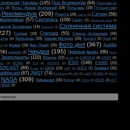
селенная Чандры
(145)
Про Вселенную
(64)
Прогулки по
Пульс Живой Вселенной
(19)
Пульсары
(19)
ебу
(3)
Путешествия
Рекомендую
(209)
Сатурн
(56)
Розетта
(24)
)
Сайты
(1)
верхновые
(57)
Светопись
(108)
Свифт
(3)
Сказки на ночь
(2)
Солнечная система
крытая Вселенная
(14)
События
(1)
227)
Спитцер
(55)
Солнце
(19)
Спроси Астронома
(26)
Телескопы
(10)
Темная Материя
(20)
татьи
(4)
Терскол
(6)
Уран
(3)
Фото дня
(367)
Хаббл
Ферми
(10)
Фил Плейт
(35)
бб
(2)
Чандра
(195)
156)
Черные дыры
(86)
Церера
(3)
Чили
Экзопланеты
(110)
Юпитер
(22)
CAP2018
(9)
CFHT
(8)
ALMA
(2)
ESO
(148)
ESO50
(23)
eClips
(8)
awn
(1)
ELT
(1)
eROSITA
(2)
SOCAST
(89)
GAIA
(10)
Goddard
(32)
GOCE
(5)
Euclid
(1)
GMT
(1)
ubblecast
(87)
JWST
(74)
Kurzesagt
(2)
LRO
(1)
LSST
(1)
MMS
(1)
NAOJ
NASA
(309)
Nebulacast
(15)
Roman
(4)
VISTA
(3)
VLT
TESS
(2)
)
WISE
(9)
елевизор