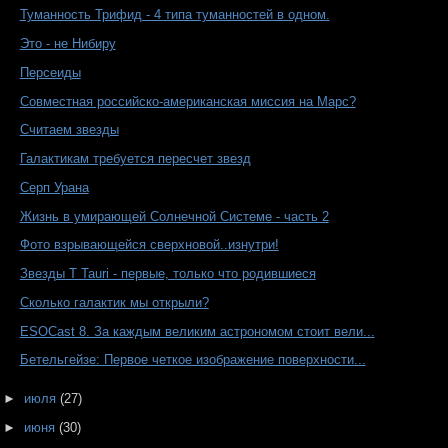
Туманность Трифид - 4 типа туманностей в одном.
Это - не Нибиру
Персеиды
Совместная российско-американская миссия на Марс?
Считаем звезды
Галактикам требуется пересчет звезд
Серп Урана
Жизнь в умирающей Солнечной Системе - часть 2
Фото взрывающейся сверхновой..изнутри!
Звезды T Tauri - первые, только что родившиеся
Сколько галактик мы открыли?
ESOCast 8. За каждым великим астрономом стоит вели...
Бетельгейзе: Первое четкое изображение поверхности...
►
июля
(27)
►
июня
(30)