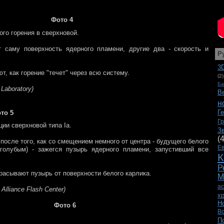
Фото 4
ого горения в сверхновой.
 саму поверхность ядерного пламени, другие два - скорость и
Р
3
т, как горение "течет" через всю систему.
(2)
Ба
 Laboratory)
В
н
Г
то 5
Г
ии сверхновой типа Ia.
З
(
после того, как со смещением немного от центра - будущего белого
Е
 голубым) - зажегся пузырь ядерного пламени, запустивший все
К
Р
асывают пузырь от поверхности белого карлика.
М
а
lliance Flash Center)
х
Н
Фото 6
В
П