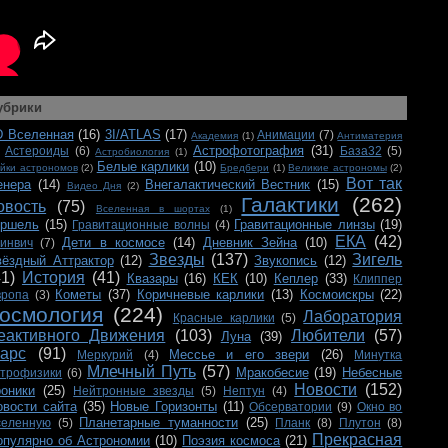
убрики
D Вселенная
(16)
3I/ATLAS
(17)
Анимации
(7)
Академия
(1)
Антиматерия
Астрофотография
(31)
Астероиды
(6)
База32
(5)
Астробиология
(1)
Белые карлики
(10)
йки астрономов
(2)
Бредбери
(1)
Великие астрономы
(2)
Вот так
енера
(14)
Внегалактический Вестник
(15)
Видео Дня
(2)
Галактики
(262)
овость
(75)
Вселенная в шортах
(1)
ершель
(15)
Гравитационные линзы
(19)
Гравитационные волны
(4)
ЕКА
(42)
Дети в космосе
(14)
Дневник Зейна
(10)
ринвич
(7)
Звезды
(137)
Зигель
вёздный Аттрактор
(12)
Звукопись
(12)
41)
История
(41)
Квазары
(16)
КЕК
(10)
Кеплер
(33)
Клиппер
Кометы
(37)
Коричневые карлики
(13)
Космоискры
(22)
вропа
(3)
осмология
(224)
Лаборатория
Красные карлики
(5)
еактивного Движения
(103)
Любители
(57)
Луна
(39)
арс
(91)
Мессье и его звери
(26)
Меркурий
(4)
Минутка
Млечный Путь
(57)
Мракобесие
(19)
Небесные
строфизики
(6)
Новости
(152)
роники
(25)
Нейтронные звезды
(5)
Нептун
(4)
овости сайта
(35)
Новые Горизонты
(11)
Обсерватории
(9)
Окно во
Планетарные туманности
(25)
селенную
(5)
Планк
(8)
Плутон
(8)
Прекрасная
опулярно об Астрономии
(10)
Поэзия космоса
(21)