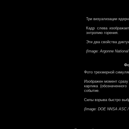
Три визуализации ядерн
Кадр слева изображает
энтропию горения.
Эти два свойства диктую
(Image: Argonne National
Фо
Фото трехмерной симуляц
Изображен момент сразу 
карлика (обозначенного
событие.
Силы взрыва быстро выбр
(Image: DOE NNSA ASC / A