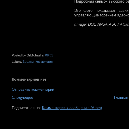
Подробный снимок высокого ра
Это фото показывает завих
управляющие горением ядерног
(Image: DOE NNSA ASC / Allian
Posted by
DrMichael
at
08:51
Labels:
Звезды
,
Космология
Комментариев нет:
Отправить комментарий
Следующее
Главная
Подписаться на:
Комментарии к сообщению (Atom)