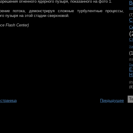
зрешения огненного ядерного пузыря, показанного на фото 1.
В
н
рение потока, демонстрируя сложные турбулентные процессы,
(7
о пузыря на этой стадии сверхновой.
С
ce Flash Center)
С
(
С
Уэ
(
(1)
D
E
H
(2)
(8
Т
 страница
Предыдущее