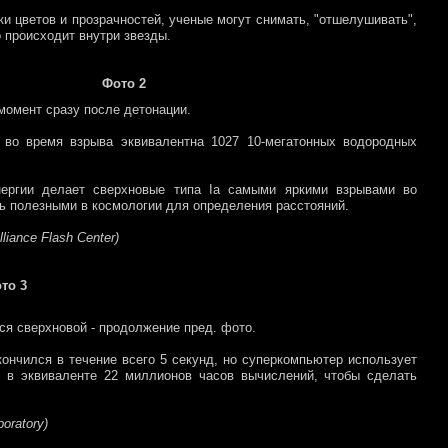
и цветов и прозрачностей, ученые могут снимать, "отшелушивать",
о происходит внутри звезды.
Фото 2
 момент сразу после детонации.
 во время взрыва эквивалентна 1027 10-мегатонных водородных
нергии делает сверхновые типа Ia самыми яркими взрывами во
ь полезными в космологии для определения расстояний.
iance Flash Center)
то 3
я сверхновой - продолжение пред. фото.
ончился в течение всего 5 секунд, но суперкомпьютер использует
в в эквиваленте 22 миллионов часов вычислений, чтобы сделать
oratory)