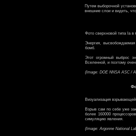
Путем выборочной установк
внешние слои и видеть, чт
Фото сверхновой типа Ia в
Энергия, высвобождаемая
бомб.
Этот огромный выброс э
Вселенной, и поэтому очен
(Image: DOE NNSA ASC / All
Фо
Визуализация взрывающейс
Взрыв сам по себе уже зак
более 160000 процессоро
симуляцию явления.
(Image: Argonne National Lab