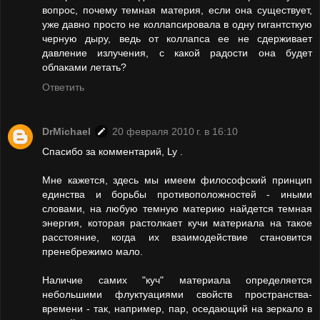
вопрос, почему темная материя, если она существует,
уже давно просто не коллапсировала в одну гигантсткую
черную дыру, ведь от коллапса ее не сдерживает
давление излучения, с какой радости она будет
облаками летать?
Ответить
DrMichael
20 февраля 2010 г. в 16:10
Спасибо за комментарий, Ly .
Мне кажется, здесь мы имеем философский принцип
единства и борьбы противоположностей - иными
словами, на любую темную материю найдется темная
энергия, которая растолкает кучи материала на такое
расстояние, когда их взаимодействие становится
пренебрежимо мало.
Наличие самих "куч" материала определяется
небольшими флуктуациями свойств пространства-
времени - так, например, пар, оседающий на зеркало в