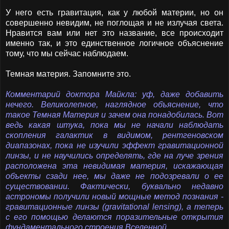
У него есть гравитация, как у любой материи, но он
совершенно невидим, не поглощая и не излучая света.
Нравится вам или нет это название, все происходит
именно так, и это единственное логичное объяснение
тому, что мы сейчас наблюдаем.
Темная материя. Запомните это.
Комментарий доктора Майкла: уф, даже добавить
нечего. Великолепное, наглядное объяснение, что
такое Темная Материя и зачем она понадобилась. Вот
ведь какая штука, пока мы не начали наблюдать
скопления галактик в видимом, рентгеновском
диапазонах, пока не изучили эффект гравитационной
линзы, и не научились определять, где на луче зрения
расположена эта невидимая материя, искажающая
объекты сзади нее, мы даже не подозревали о ее
существовании. Фактически, буквально недавно
астрономы получили новый мощные метод познания -
гравитационные линзы (gravitational lensing), а теперь
с его помощью делаются поразительные открытия
фундаментального строения Вселенной.