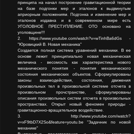
принципа на начал построение гравитационной теории
на базе подгонки мер и эталонов к выдвинутым
априорным положениям. Подгонка и изменение мер и
эталонов издавна и в современном мире есть
УГОЛОВНОЕ ПРЕСТУПЛЕНИЕ. ОТО основано на
уголовщине!!!
2. https://www.youtube.com/watch?v=wTinhBa6dGs -
"Юровицкий В. Новая механика"
Создается полная система уравнений механики. В ее
основе лежит принципиально новая механическая
величина - весомость как характеристика нового
механического понятия - понятия механического
состояния механических объектов. Сформулированы
законы взаимодействия, состояния, движения
произвольных тел в произвольной системе отсчета в
произвольном прочстранстве, сформулированы
описания произвольных систем отсчета в произвольных
пространствах. Открыт новый феномен природы -
гравитационно-вращательное воздействие.
3. http://www.youtube.com/watch?
v=xF9tbD7X2So&feature=youtu.be "Задачник по новой
механике"
Выдвинутые представления и законы механики