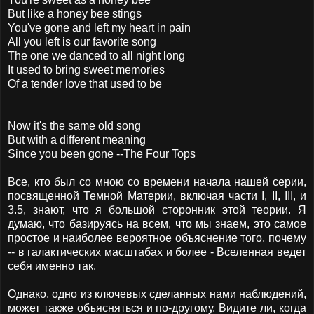
But like a honey bee stings
You've gone and left my heart in pain
All you left is our favorite song
The one we danced to all night long
It used to bring sweet memories
Of a tender love that used to be
Now it's the same old song
But with a different meaning
Since you been gone --The Four Tops
Все, кто был со мною со времени начала нашей серии,
посвященной Темной Материи, включая части I, II, III, и
3.5, знают, что я большой сторонник этой теории. Я
думаю, что базируясь на всем, что мы знаем, это самое
простое и наиболее вероятное объяснение того, почему
-- в галактических масштабах и более - Вселенная ведет
себя именно так.
Однако, одно из ключевых сделанных нами наблюдений,
может также объясняться и по-другому. Видите ли, когда