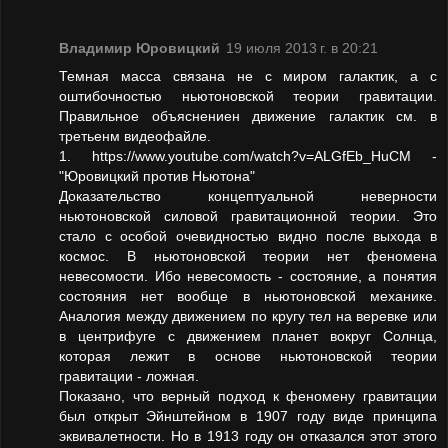
Владимир Юровицкий
19 июля 2013 г. в 20:21
Темная масса связана не с миром галактик, а с
оштибочностью ньютоновской теории гравитации.
Правильное объяснениен движение галактик см. в
третьенм видеофайле.
1. https://www.youtube.com/watch?v=ALGfEb_HuCM -
"Юровицкий против Ньютона"
Доказательство концептуальной неверности
ньютоновской силовой гравитационной теории. Это
стало с особой очевидностью видно после выхода в
космос. В ньютоновской теории нет феномена
невесомости. Ибо невесомость - состояние, а понятия
состояния нет вообще в ньютоновской механике.
Аналогия между движением по кругу тел на веревке или
в центрифуге с движением планет вокруг Солнца,
которая лежит в основе ньютоновской теории
гравитации - ложная.
Показано, что верный подход к феномену гравитации
был открыт Эйнштейном в 1907 году виде принципа
эквивалетности. Но в 1913 году он отказался этот этого