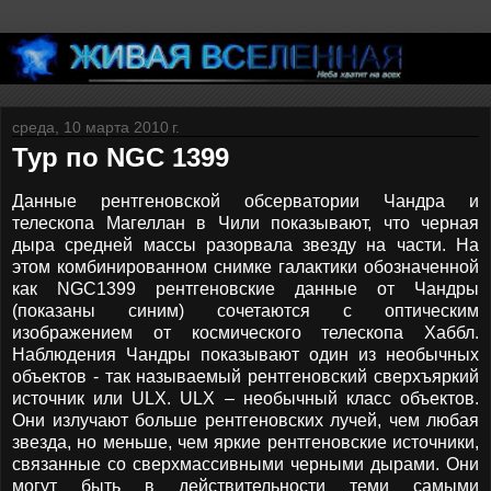
среда, 10 марта 2010 г.
Тур по NGC 1399
Данные рентгеновской обсерватории Чандра и
телескопа Магеллан в Чили показывают, что черная
дыра средней массы разорвала звезду на части. На
этом комбинированном снимке галактики обозначенной
как NGC1399 рентгеновские данные от Чандры
(показаны синим) сочетаются с оптическим
изображением от космического телескопа Хаббл.
Наблюдения Чандры показывают один из необычных
объектов - так называемый рентгеновский сверхъяркий
источник или ULX. ULX – необычный класс объектов.
Они излучают больше рентгеновских лучей, чем любая
звезда, но меньше, чем яркие рентгеновские источники,
связанные со сверхмассивными черными дырами. Они
могут быть в действительности теми самыми