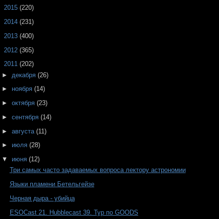
►
2015
(220)
►
2014
(231)
►
2013
(400)
►
2012
(365)
▼
2011
(202)
►
декабря
(26)
►
ноября
(14)
►
октября
(23)
►
сентября
(14)
►
августа
(11)
►
июля
(28)
▼
июня
(12)
Три самых часто задаваемых вопроса лектору астрономии
Языки пламени Бетельгейзе
Черная дыра - убийца
ESOCast 21. Hubblecast 39. Тур по GOODS