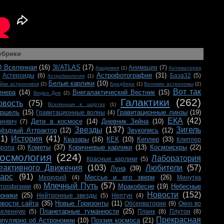
убрики
D Вселенная
(16)
3I/ATLAS
(17)
Анимации
(7)
Академия
(1)
Антиматерия
Астрофотография
(31)
Астероиды
(6)
База32
(5)
Астробиология
(1)
Белые карлики
(10)
йки астрономов
(2)
Бредбери
(1)
Великие астрономы
(2)
Вот так
енера
(14)
Внегалактический Вестник
(15)
Видео Дня
(2)
Галактики
(262)
овость
(75)
Вселенная в шортах
(1)
ершель
(15)
Гравитационные линзы
(19)
Гравитационные волны
(4)
ЕКА
(42)
Дети в космосе
(14)
Дневник Зейна
(10)
ринвич
(7)
Звезды
(137)
Зигель
вёздный Аттрактор
(12)
Звукопись
(12)
41)
История
(41)
Квазары
(16)
КЕК
(10)
Кеплер
(33)
Клиппер
Кометы
(37)
Коричневые карлики
(13)
Космоискры
(22)
вропа
(3)
осмология
(224)
Лаборатория
Красные карлики
(5)
еактивного Движения
(103)
Любители
(57)
Луна
(39)
арс
(91)
Мессье и его звери
(26)
Меркурий
(4)
Минутка
Млечный Путь
(57)
Мракобесие
(19)
Небесные
строфизики
(6)
Новости
(152)
роники
(25)
Нейтронные звезды
(5)
Нептун
(4)
овости сайта
(35)
Новые Горизонты
(11)
Обсерватории
(9)
Окно во
Планетарные туманности
(25)
селенную
(5)
Планк
(8)
Плутон
(8)
Прекрасная
опулярно об Астрономии
(10)
Поэзия космоса
(21)