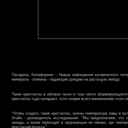
Пасадена, Калифорния -- Новые наблюдения космического тел
минерала - оливина - падающие дождем на растущую звезду.
Такие кристаллы в облаках пыли и газа около формирующихся
кристаллы туда попадают, хотя скорее всего виновниками этого 
"Чтобы создать такие кристаллы, нужны температура лавы в вул
Огайо - руководитель исследования. "Мы предполагаем, что
звезды, а затем переходят в окружающее ее облако, где темпе
блестящей фольги."