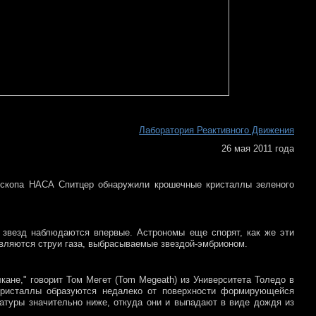
Лаборатория Реактивного Движения
26 мая 2011 года
ескопа НАСА Спитцер обнаружили крошечные кристаллы зеленого
 звезд наблюдаются впервые. Астрономы еще спорят, как же эти
являются струи газа, выбрасываемые звездой-эмбрионом.
кане," говорит Том Мегет (Tom Megeath) из Университета Толедо в
 кристаллы образуются недалеко от поверхности формирующейся
ратуры значительно ниже, откуда они и выпадают в виде дождя из