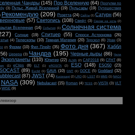
селенная Чандры
(145)
Про Вселенную
(64)
Прогулки по
Пульс Живой Вселенной
(19)
Пульсары
(19)
ебу
(3)
Путешествия
Рекомендую
(209)
Сатурн
(56)
Розетта
(24)
)
Сайты
(1)
верхновые
(57)
Светопись
(108)
Свифт
(3)
Сказки на ночь
(2)
Солнечная система
крытая Вселенная
(14)
События
(1)
227)
Спитцер
(55)
Солнце
(19)
Спроси Астронома
(26)
Телескопы
(10)
Темная Материя
(20)
татьи
(4)
Терскол
(6)
Уран
(3)
Фото дня
(367)
Хаббл
Ферми
(10)
Фил Плейт
(35)
бб
(2)
Чандра
(195)
156)
Черные дыры
(86)
Церера
(3)
Чили
Экзопланеты
(110)
Юпитер
(22)
CAP2018
(9)
CFHT
(8)
ALMA
(2)
ESO
(148)
ESO50
(23)
eClips
(8)
awn
(1)
ELT
(1)
eROSITA
(2)
SOCAST
(89)
GAIA
(10)
Goddard
(32)
GOCE
(5)
Euclid
(1)
GMT
(1)
ubblecast
(87)
JWST
(74)
Kurzesagt
(2)
LRO
(1)
LSST
(1)
MMS
(1)
NAOJ
NASA
(309)
Nebulacast
(15)
Roman
(4)
VISTA
(3)
VLT
TESS
(2)
)
WISE
(9)
елевизор