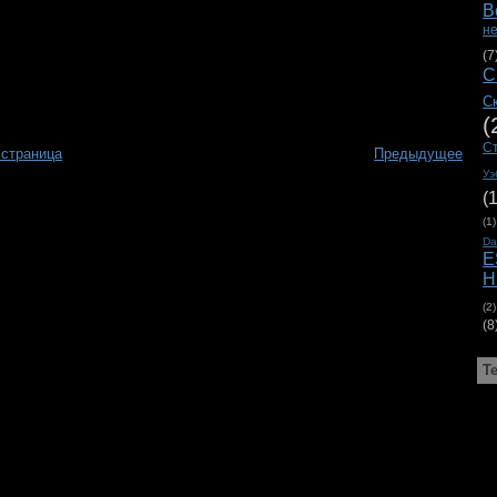
В
н
(7
С
С
(
С
 страница
Предыдущее
Уэ
(
(1)
D
E
H
(2)
(8
Т