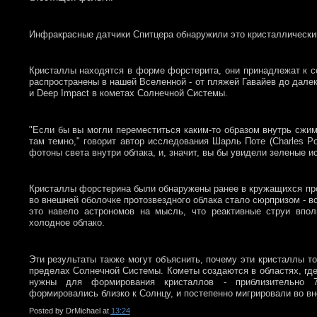
Инфракрасные датчики Спитцера обнаружили это кристаллически
Кристаллы находятся в форме форстерита, они принадлежат к с
распространены в нашей Вселенной - от пляжей Гавайев до дале
и Deep Impact в кометах Солнечной Системы.
"Если бы вы могли переместиться каким-то образом внутрь сжим
там темно," говорит автор исследования Шарль Поте (Charles P
фотоны света внутри облака, и, значит, вы бы увидели зеленые и
Кристаллы форстерина были обнаружены ранее в кружащихся про
во внешней оболочке протозвездного облака стало сюрпризом - в
это навело астрономов на мысль, что реактивные струи впол
холодное облако.
Эти результаты также могут объяснить, почему эти кристаллы т
пределах Солнечной Системы. Кометы создаются в областях, где 
нужны для формирования кристаллов - приблизительно 7
формировались близко к Солнцу, и постепенно мигрировали во в
Posted by
DrMichael
at
13:24