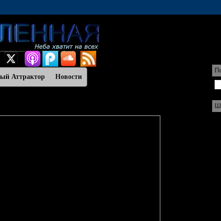
П
ный Аттрактор
Новости
Ш