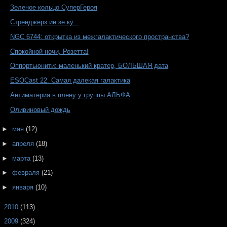
Зеленое кольцо СуперГероя
Стренджерз ин зе ку...
NGC 6744: открытка из межгалактического пространства?
Спокойной ночи, Розетта!
Оппортьюнити: маленький кратер, БОЛЬШАЯ дата
ESOCast 22. Самая далекая галактика
Антиматерия в плену у группы АЛЬФА
Оливиновый дождь
►
мая
(12)
►
апреля
(18)
►
марта
(13)
►
февраля
(21)
►
января
(10)
►
2010
(113)
►
2009
(324)