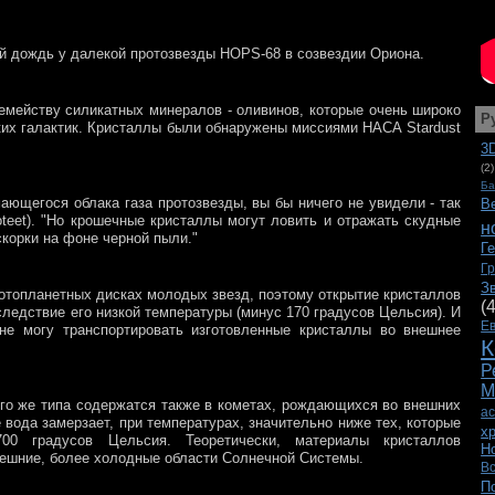
й дождь у далекой протозвезды HOPS-68 в созвездии Ориона.
емейству силикатных минералов - оливинов, которые очень широко
Р
ких галактик. Кристаллы были обнаружены миссиями НАСА Stardust
3
(2)
Ба
ающегося облака газа протозвезды, вы бы ничего не увидели - так
В
oteet). "Но крошечные кристаллы могут ловить и отражать скудные
н
скорки на фоне черной пыли."
Г
Г
З
топланетных дисках молодых звезд, поэтому открытие кристаллов
(
следствие его низкой температуры (минус 170 градусов Цельсия). И
Е
не могу транспортировать изготовленные кристаллы во внешнее
К
Р
М
ого же типа содержатся также в кометах, рождающихся во внешних
а
вода замерзает, при температурах, значительно ниже тех, которые
х
00 градусов Цельсия. Теоретически, материалы кристаллов
Н
нешние, более холодные области Солнечной Системы.
В
П