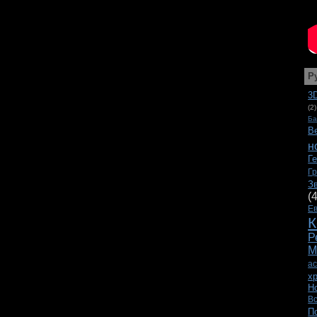
Р
3
(2)
Ба
В
н
Г
Г
З
(
Е
К
Р
М
а
х
Н
В
П