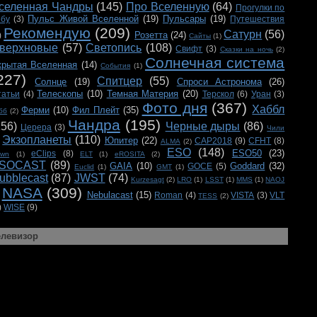
селенная Чандры
(145)
Про Вселенную
(64)
Прогулки по
Пульс Живой Вселенной
(19)
Пульсары
(19)
ебу
(3)
Путешествия
Рекомендую
(209)
Сатурн
(56)
Розетта
(24)
)
Сайты
(1)
верхновые
(57)
Светопись
(108)
Свифт
(3)
Сказки на ночь
(2)
Солнечная система
крытая Вселенная
(14)
События
(1)
227)
Спитцер
(55)
Солнце
(19)
Спроси Астронома
(26)
Телескопы
(10)
Темная Материя
(20)
татьи
(4)
Терскол
(6)
Уран
(3)
Фото дня
(367)
Хаббл
Ферми
(10)
Фил Плейт
(35)
бб
(2)
Чандра
(195)
156)
Черные дыры
(86)
Церера
(3)
Чили
Экзопланеты
(110)
Юпитер
(22)
CAP2018
(9)
CFHT
(8)
ALMA
(2)
ESO
(148)
ESO50
(23)
eClips
(8)
awn
(1)
ELT
(1)
eROSITA
(2)
SOCAST
(89)
GAIA
(10)
Goddard
(32)
GOCE
(5)
Euclid
(1)
GMT
(1)
ubblecast
(87)
JWST
(74)
Kurzesagt
(2)
LRO
(1)
LSST
(1)
MMS
(1)
NAOJ
NASA
(309)
Nebulacast
(15)
Roman
(4)
VISTA
(3)
VLT
TESS
(2)
)
WISE
(9)
елевизор