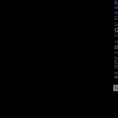
В
н
(7
С
С
(
С
Уэ
(
(1)
D
E
H
(2)
(8
Т