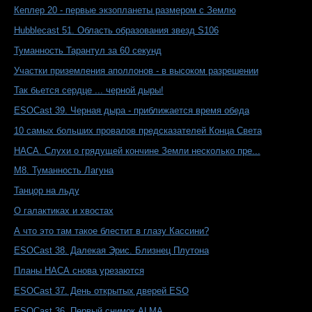
Кеплер 20 - первые экзопланеты размером с Землю
Hubblecast 51. Область образования звезд S106
Туманность Тарантул за 60 секунд
Участки приземления аполлонов - в высоком разрешении
Так бьется сердце ... черной дыры!
ESOCast 39. Черная дыра - приближается время обеда
10 самых больших провалов предсказателей Конца Света
НАСА. Слухи о грядущей кончине Земли несколько пре...
M8. Туманность Лагуна
Танцор на льду
О галактиках и хвостах
А что это там такое блестит в глазу Кассини?
ESOCast 38. Далекая Эрис. Близнец Плутона
Планы НАСА снова урезаются
ESOCast 37. День открытых дверей ESO
ESOCast 36. Первый снимок ALMA