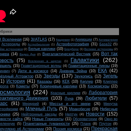
убрики
D Вселенная
(16)
3I/ATLAS
(17)
Анимации
(7)
Академия
(1)
Антиматерия
Астрофотография
(31)
Астероиды
(6)
База32
(5)
Астробиология
(1)
Белые карлики
(10)
йки астрономов
(2)
Бредбери
(1)
Великие астрономы
(2)
Вот так
енера
(14)
Внегалактический Вестник
(15)
Видео Дня
(2)
Галактики
(262)
овость
(75)
Вселенная в шортах
(1)
ершель
(15)
Гравитационные линзы
(19)
Гравитационные волны
(4)
ЕКА
(42)
Дети в космосе
(14)
Дневник Зейна
(10)
ринвич
(7)
Звезды
(137)
Зигель
вёздный Аттрактор
(12)
Звукопись
(12)
41)
История
(41)
Квазары
(16)
КЕК
(10)
Кеплер
(33)
Клиппер
Кометы
(37)
Коричневые карлики
(13)
Космоискры
(22)
вропа
(3)
осмология
(224)
Лаборатория
Красные карлики
(5)
еактивного Движения
(103)
Любители
(57)
Луна
(39)
арс
(91)
Мессье и его звери
(26)
Меркурий
(4)
Минутка
Млечный Путь
(57)
Мракобесие
(19)
Небесные
строфизики
(6)
Новости
(152)
роники
(25)
Нейтронные звезды
(5)
Нептун
(4)
овости сайта
(35)
Новые Горизонты
(11)
Обсерватории
(9)
Окно во
Планетарные туманности
(25)
селенную
(5)
Планк
(8)
Плутон
(8)
Прекрасная
опулярно об Астрономии
(10)
Поэзия космоса
(21)