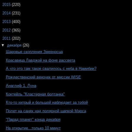
►
2015
(220)
►
2014
(231)
►
2013
(400)
►
2012
(365)
▼
2011
(202)
▼
декабря
(26)
Шаровые скопления Змееносца
Красавица Лавджой на фоне рассвета
А что это там такое свалилось с неба в Намибии?
Рождественский веночек от миссии WISE
Анаглиф 1. Луна
Коктейль "Кластерная болтанка"
Кто-то хитрый и большой наблюдает за тобой
Полет на санях над полярной шапкой Марса
"Парад планет" конца декабря
На открытие...только 10 минут