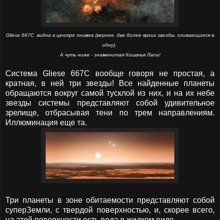
Gliese 667C видна в центре снимка (вернее, две более ярких звезды, сливающиеся в
одну).
А чуть ниже - знаменитая Кошачья Лапа!
Система Gliese 667C вообще говоря не простая, а
кратная, в ней три звезды! Все найденные планеты
обращаются вокруг самой тусклой из них, и на их небе
звезды системы представляют собой удивительное
зрелище, отбрасывая тени по трем направлениям.
Иллюминация еще та.
Три планеты в зоне обитаемости представляют собой
суперЗемли, с твердой поверхностью, и, скорее всего,
на этой поверхности есть вода в жидком виде.