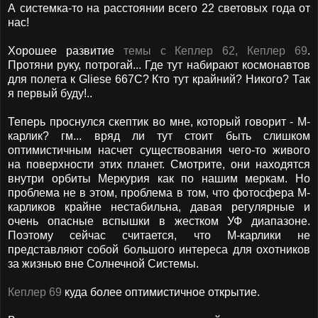
А системка-то на расстоянии всего 22 световых года от
нас!
Хорошее развитие
темы с Кеплер 62, Кеплер 69
.
Протяни руку, потрогай... Где тут набирают космонавтов
для полета к Gliese 667C? Кто тут крайний? Никого? Так
я первый буду!..
Теперь проснулся скептик во мне, который говорит - М-
карлик? гм... вряд ли тут стоит быть слишком
оптимистичным насчет существования чего-то живого
на поверхности этих планет. Смотрите, они находятся
внутри орбиты Меркурия как по нашим меркам. Но
проблема не в этом, проблема в том, что фотосфера М-
карликов крайне нестабильна, давая регулярные и
очень опасные вспышки в жестком УФ диапазоне.
Поэтому сейчас считается, что М-карлики не
представляют собой большого интереса для охотников
за жизнью вне Солнечной Системы.
Кеплер 69
куда более оптимистичное открытие.