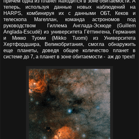
причем одна из планет находится в зоне обитаемости. А
теперь, используя данные новых наблюдений на
HARPS, комбинируя их с данными ОБТ, Кеков и
телескопа Магеллан, команда астрономов под
руководством Гиллема Англада-Эскюде (Guillem
Anglada-Escudé) из университета Гёттингена, Германия
и Микко Туоми (Mikko Tuomi) из Университета
Хертфордшира, Великобритания, смогла обнаружить
еще планеты, доведя общее количество планет в
системе до 7, а планет в зоне обитаемости - аж до трех!!