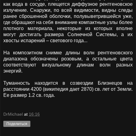
как вода в сосуде, плещется диффузное рентгеновское
излучение. Снаружи, по всей видимости, видны следы
ранее сброшенной оболочки, полувыветрившейся уже,
где обращают на себя внимание компактные узлы более
плотного материала, некоторые из которых вполне
могут достигать размера Солнечной Системы, а их
хвосты испарений – светового года...
На композитном снимке длины волн рентгеновского
диапазона обозначены розовым, а остальные цвета
соответствуют визуальному длинам волн разных
энергий.
Туманность находится в созвездии Близнецов на
расстоянии 4200 (википедия дает 2870) св. лет от Земли.
Ее размер 1.2 св. года.
DrMichael
at
16:16
Поделиться