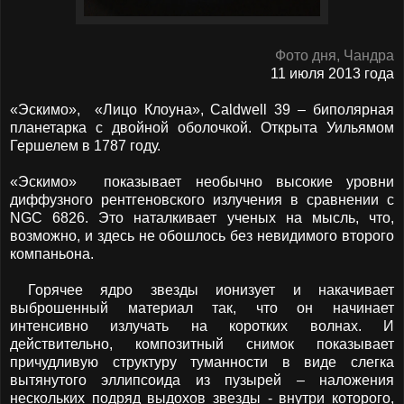
Фото дня, Чандра
11 июля 2013 года
«Эскимо»,
«Лицо Клоуна»,
Caldwell
39 – биполярная
планетарка с двойной оболочкой. Открыта Уильямом
Гершелем в 1787 году.
«Эскимо»
показывает необычно высокие уровни
диффузного рентгеновского излучения в сравнении с
NGC
6826. Это наталкивает ученых на мысль, что,
возможно, и здесь не обошлось без невидимого второго
компаньона.
Горячее ядро звезды ионизует и накачивает
выброшенный материал так, что он начинает
интенсивно излучать на коротких волнах. И
действительно, композитный снимок показывает
причудливую структуру туманности в виде слегка
вытянутого эллипсоида из пузырей – наложения
нескольких подряд выдохов звезды - внутри которого,