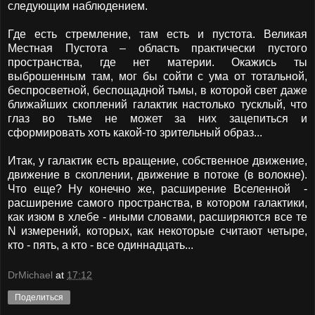
следующим наблюдением.
Где есть стремление, там есть и пустота. Великая
Местная Пустота – область практически пустого
пространства, где нет материи. Окажись ты
выброшенным там, мог бы сойти с ума от тотальной,
беспросветной, беспощадной тьмы, в которой свет даже
ближайших скоплений галактик настолько тусклый, что
глаз во тьме не может за них зацепиться и
сформировать хоть какой-то зрительный образ...
Итак, у галактик есть вращение, собственное движение,
движение в скоплении, движение в потоке (в волокне).
Что еще? Ну конечно же, расширение Вселенной -
расширение самого пространства, в котором галактики,
как изюм в хлебе - иными словами, расширяются все те
N измерений, которых, как некоторые считают четыре,
кто - пять, а кто - все одиннадцать...
DrMichael
at
17:12
Поделиться