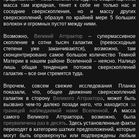
масса там изрядная, тянет к себе не только нас и
соседние сверхскопления, но и массу других
сверхскоплений, образуя по крайней мере 5 больших
волокон и огромных пустот между ними.
Возможно,
Великий Аттрактор
– супермассивное
скопление в сотни тысяч галактик (превосходные
степени уже заканчиваются), возможно, там
сконцентрировано самое большое количество Темной
Материи в нашем районе Вселенной – неясно. Налицо
лишь общая тенденция потоков сверхскоплений
галактик – все они стремятся туда.
Впрочем, совсем свежие исследования Планка
показали, что, общее движение сверхскоплений
галактик в сторону
Великого Аттрактора
, может быть
вызвано чем-то далеко позади него, что находится
за
границей наблюдаемой нами Вселенной
. А масса
самого Великого Аттрактора, возможно, была
преувеличена раз в десять
. Здесь установленные факты
переходят в категорию шатких предположений, которые
могут быть опровергнуты или подтверждены любым