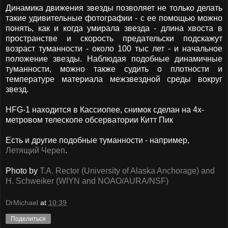
Динамика движения звезды позволяет не только делать
такие удивительные фотографии - с ее помощью можно
понять, как и когда умирала звезда - длина хвоста в
пространстве и скорость предательски подскажут
возраст туманности - около 100 тыс лет - и начальное
положение звезды. Наблюдая подобные динамичные
туманности, можно также судить о плотности и
температуре материала межзвездной среды вокруг
звезд.
HFG-1 находится в Кассиопее, снимок сделан на 4х-
метровом телескопе обсерватории Китт Пик
Есть и другие подобные туманности - например,
Летящий Череп
.
Photo by
T.A. Rector (University of Alaska Anchorage) and
H. Schweiker (WIYN and NOAO/AURA/NSF)
DrMichael
at
10:39
Поделиться