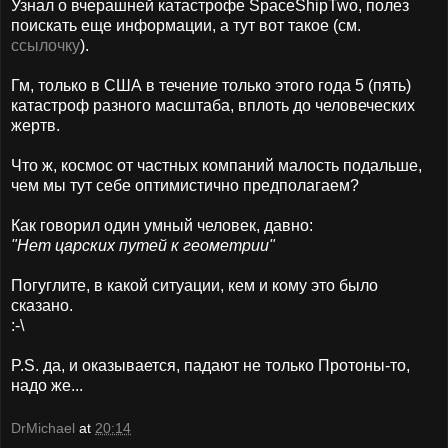
Узнал о вчерашней катастрофе SpaceShipTwo, полез
поискать еще информации, а тут вот такое (см.
ссылочку
).
Гм, только в США в течение только этого года 5 (пять)
катастроф разного масштаба, вплоть до человеческих
жертв.
Что ж, космос от частных компаний малость подальше,
чем мы тут себе оптимистично предполагаем?
Как говорил один умный человек, давно:
"Нет царских путей к геометрии"
Погуглите, в какой ситуации, кем и кому это было
сказано.
:-\
P.S. да, и оказывается, падают не только Протоны-то,
надо же...
DrMichael
at
20:14