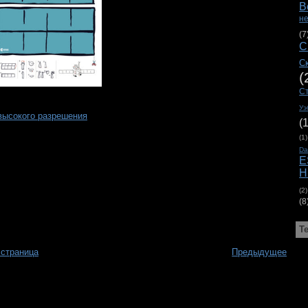
В
н
(7
С
С
(
С
Уэ
высокого разрешения
(
(1)
D
E
H
(2)
(8
Т
 страница
Предыдущее