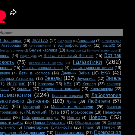
убрики
D Вселенная
(16)
3I/ATLAS
(17)
Анимации
(7)
Академия
(1)
Антиматерия
Астрофотография
(31)
Астероиды
(6)
База32
(5)
Астробиология
(1)
Белые карлики
(10)
йки астрономов
(2)
Бредбери
(1)
Великие астрономы
(2)
Вот так
енера
(14)
Внегалактический Вестник
(15)
Видео Дня
(2)
Галактики
(262)
овость
(75)
Вселенная в шортах
(1)
ершель
(15)
Гравитационные линзы
(19)
Гравитационные волны
(4)
ЕКА
(42)
Дети в космосе
(14)
Дневник Зейна
(10)
ринвич
(7)
Звезды
(137)
Зигель
вёздный Аттрактор
(12)
Звукопись
(12)
41)
История
(41)
Квазары
(16)
КЕК
(10)
Кеплер
(33)
Клиппер
Кометы
(37)
Коричневые карлики
(13)
Космоискры
(22)
вропа
(3)
осмология
(224)
Лаборатория
Красные карлики
(5)
еактивного Движения
(103)
Любители
(57)
Луна
(39)
арс
(91)
Мессье и его звери
(26)
Меркурий
(4)
Минутка
Млечный Путь
(57)
Мракобесие
(19)
Небесные
строфизики
(6)
Новости
(152)
роники
(25)
Нейтронные звезды
(5)
Нептун
(4)
овости сайта
(35)
Новые Горизонты
(11)
Обсерватории
(9)
Окно во
Планетарные туманности
(25)
селенную
(5)
Планк
(8)
Плутон
(8)
Прекрасная
опулярно об Астрономии
(10)
Поэзия космоса
(21)