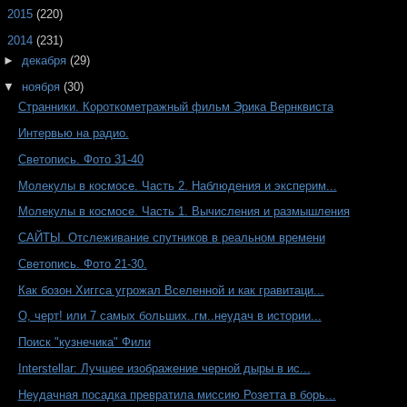
►
2015
(220)
▼
2014
(231)
►
декабря
(29)
▼
ноября
(30)
Странники. Короткометражный фильм Эрика Вернквиста
Интервью на радио.
Светопись. Фото 31-40
Молекулы в космосе. Часть 2. Наблюдения и эксперим...
Молекулы в космосе. Часть 1. Вычисления и размышления
САЙТЫ. Отслеживание спутников в реальном времени
Светопись. Фото 21-30.
Как бозон Хиггса угрожал Вселенной и как гравитаци...
О, черт! или 7 самых больших..гм..неудач в истории...
Поиск "кузнечика" Фили
Interstellar: Лучшее изображение черной дыры в ис...
Неудачная посадка превратила миссию Розетта в борь...