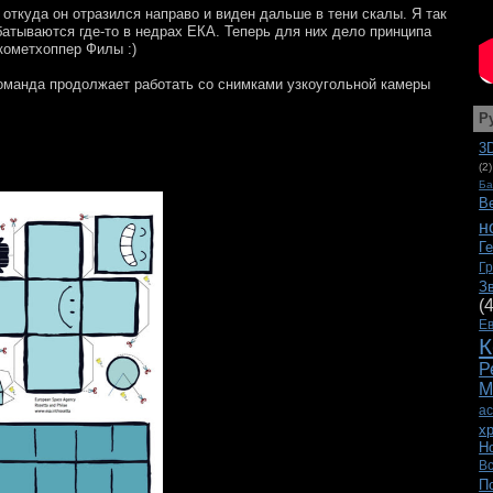
 откуда он отразился направо и виден дальше в тени скалы. Я так
батываются где-то в недрах ЕКА. Теперь для них дело принципа
 кометхоппер Филы :)
 Команда продолжает работать со снимками узкоугольной камеры
Р
3
(2)
Ба
В
н
Г
Г
З
(
Е
К
Р
М
а
х
Н
В
П