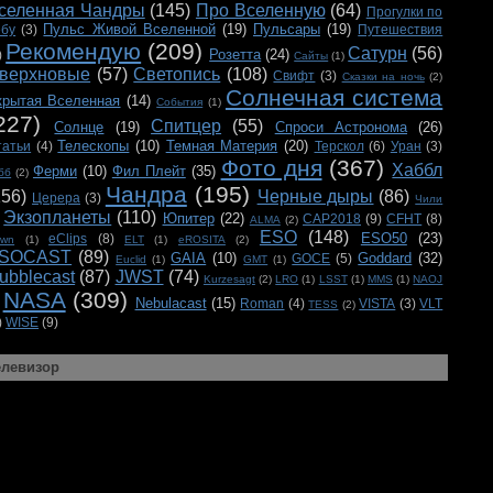
селенная Чандры
(145)
Про Вселенную
(64)
Прогулки по
Пульс Живой Вселенной
(19)
Пульсары
(19)
ебу
(3)
Путешествия
Рекомендую
(209)
Сатурн
(56)
Розетта
(24)
)
Сайты
(1)
верхновые
(57)
Светопись
(108)
Свифт
(3)
Сказки на ночь
(2)
Солнечная система
крытая Вселенная
(14)
События
(1)
227)
Спитцер
(55)
Солнце
(19)
Спроси Астронома
(26)
Телескопы
(10)
Темная Материя
(20)
татьи
(4)
Терскол
(6)
Уран
(3)
Фото дня
(367)
Хаббл
Ферми
(10)
Фил Плейт
(35)
бб
(2)
Чандра
(195)
156)
Черные дыры
(86)
Церера
(3)
Чили
Экзопланеты
(110)
Юпитер
(22)
CAP2018
(9)
CFHT
(8)
ALMA
(2)
ESO
(148)
ESO50
(23)
eClips
(8)
awn
(1)
ELT
(1)
eROSITA
(2)
SOCAST
(89)
GAIA
(10)
Goddard
(32)
GOCE
(5)
Euclid
(1)
GMT
(1)
ubblecast
(87)
JWST
(74)
Kurzesagt
(2)
LRO
(1)
LSST
(1)
MMS
(1)
NAOJ
NASA
(309)
Nebulacast
(15)
Roman
(4)
VISTA
(3)
VLT
TESS
(2)
)
WISE
(9)
елевизор