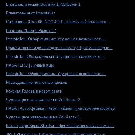
Внегалактический Вестник 1. Маффеи 1
Впечатления от Interstellar
Светопись. Фото 66. NGC 4921 - анемичный водоворот...
Вангелис "Вальс Розетты "
Interstellar - Обзор фильма: Упущенная возможность...
Прямая трансляция посадки на комету Чурюмова-Герас...
Interstellar: Обзор фильма: Упущенная возможность...
NASA | LRO | Лунные ямы
Interstellar - Обзор фильма: Упущенная возможность...
Исследование планетных дисков
Конская Голова в новом свете
Чудовищное извержение на Ио! Часть 2.
NASA | Астрофизика | Ферми нашел пульсар-трансформер
Чудовищное извержение на Ио! Часть 1.
Катастрофа SpaceShipTwo - финиш коммерческих компа...
JPL | PlanetQuest | Метод прямых наблюдений экзопл...