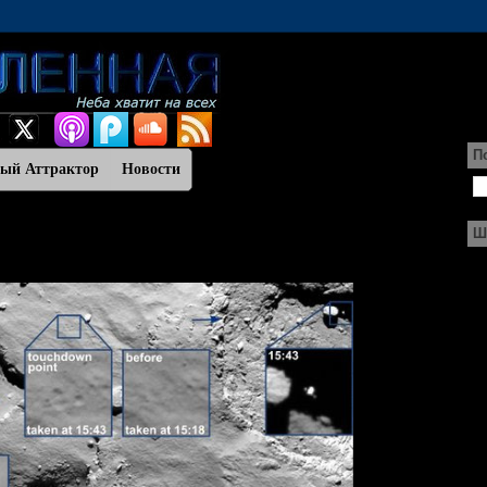
П
ный Аттрактор
Новости
Ш