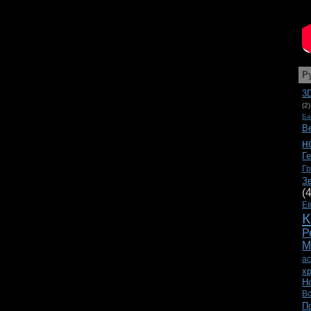
Р
3
(2)
Ба
В
н
Г
Г
З
(
Е
К
Р
М
а
х
Н
В
П