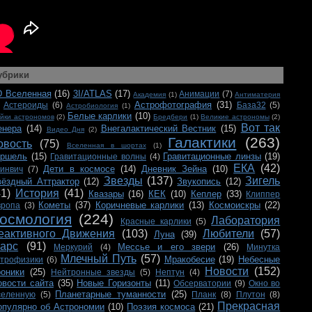
убрики
D Вселенная
(16)
3I/ATLAS
(17)
Анимации
(7)
Академия
(1)
Антиматерия
Астрофотография
(31)
Астероиды
(6)
База32
(5)
Астробиология
(1)
Белые карлики
(10)
йки астрономов
(2)
Бредбери
(1)
Великие астрономы
(2)
Вот так
енера
(14)
Внегалактический Вестник
(15)
Видео Дня
(2)
Галактики
(263)
овость
(75)
Вселенная в шортах
(1)
ершель
(15)
Гравитационные линзы
(19)
Гравитационные волны
(4)
ЕКА
(42)
Дети в космосе
(14)
Дневник Зейна
(10)
ринвич
(7)
Звезды
(137)
Зигель
вёздный Аттрактор
(12)
Звукопись
(12)
41)
История
(41)
Квазары
(16)
КЕК
(10)
Кеплер
(33)
Клиппер
Кометы
(37)
Коричневые карлики
(13)
Космоискры
(22)
вропа
(3)
осмология
(224)
Лаборатория
Красные карлики
(5)
еактивного Движения
(103)
Любители
(57)
Луна
(39)
арс
(91)
Мессье и его звери
(26)
Меркурий
(4)
Минутка
Млечный Путь
(57)
Мракобесие
(19)
Небесные
строфизики
(6)
Новости
(152)
роники
(25)
Нейтронные звезды
(5)
Нептун
(4)
овости сайта
(35)
Новые Горизонты
(11)
Обсерватории
(9)
Окно во
Планетарные туманности
(25)
селенную
(5)
Планк
(8)
Плутон
(8)
Прекрасная
опулярно об Астрономии
(10)
Поэзия космоса
(21)