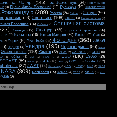
селенная Чандры
(145)
Про Вселенную
(64)
Прогулки по
Пульс Живой Вселенной
(19)
Пульсары
(19)
ебу
(3)
Путешествия
Рекомендую
(209)
Сатурн
(56)
Розетта
(24)
)
Сайты
(1)
верхновые
(58)
Светопись
(108)
Свифт
(3)
Сказки на ночь
(2)
Солнечная система
крытая Вселенная
(14)
События
(1)
227)
Спитцер
(55)
Солнце
(19)
Спроси Астронома
(26)
Телескопы
(10)
Темная Материя
(20)
татьи
(4)
Терскол
(6)
Уран
(3)
Фото дня
(368)
Хаббл
Ферми
(10)
Фил Плейт
(35)
бб
(2)
Чандра
(195)
156)
Черные дыры
(86)
Церера
(3)
Чили
Экзопланеты
(110)
Юпитер
(22)
CAP2018
(9)
CFHT
(8)
ALMA
(2)
ESO
(148)
ESO50
(23)
eClips
(8)
awn
(1)
ELT
(1)
eROSITA
(2)
SOCAST
(89)
GAIA
(10)
Goddard
(32)
GOCE
(5)
Euclid
(1)
GMT
(1)
ubblecast
(87)
JWST
(74)
Kurzesagt
(2)
LRO
(1)
LSST
(1)
MMS
(1)
NAOJ
NASA
(309)
Nebulacast
(15)
Roman
(4)
VISTA
(3)
VLT
TESS
(2)
)
WISE
(9)
елевизор