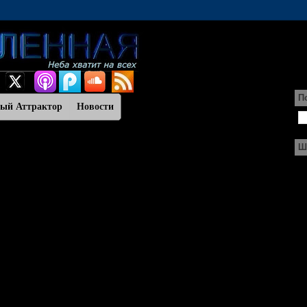
П
ный Аттрактор
Новости
Ш