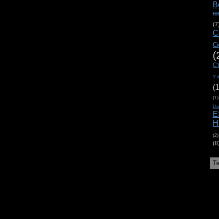
В
н
(7
С
С
(
С
Уэ
(
(1)
D
E
H
(2)
(8
Т