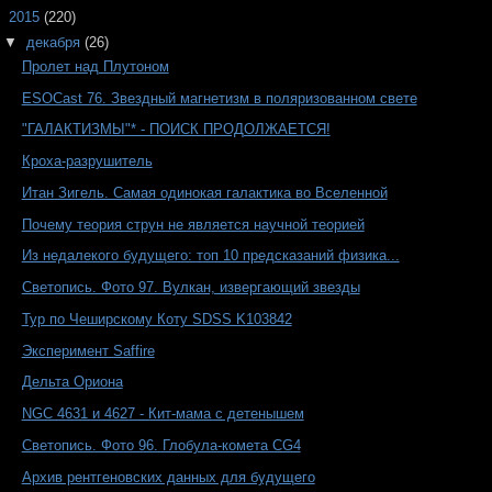
▼
2015
(220)
▼
декабря
(26)
Пролет над Плутоном
ESOCast 76. Звездный магнетизм в поляризованном свете
"ГАЛАКТИЗМЫ"* - ПОИСК ПРОДОЛЖАЕТСЯ!
Кроха-разрушитель
Итан Зигель. Самая одинокая галактика во Вселенной
Почему теория струн не является научной теорией
Из недалекого будущего: топ 10 предсказаний физика...
Светопись. Фото 97. Вулкан, извергающий звезды
Тур по Чеширскому Коту SDSS K103842
Эксперимент Saffire
Дельта Ориона
NGC 4631 и 4627 - Кит-мама с детенышем
Светопись. Фото 96. Глобула-комета CG4
Архив рентгеновских данных для будущего