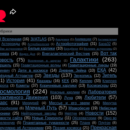
убрики
D Вселенная
(16)
3I/ATLAS
(17)
Анимации
(7)
Академия
(1)
Антиматерия
Астрофотография
(31)
Астероиды
(6)
База32
(5)
Астробиология
(1)
Белые карлики
(10)
йки астрономов
(2)
Бредбери
(1)
Великие астрономы
(2)
Вот так
енера
(14)
Внегалактический Вестник
(15)
Видео Дня
(2)
Галактики
(263)
овость
(75)
Вселенная в шортах
(1)
ершель
(15)
Гравитационные линзы
(19)
Гравитационные волны
(4)
ЕКА
(42)
Дети в космосе
(14)
Дневник Зейна
(10)
ринвич
(7)
Звезды
(137)
Зигель
вёздный Аттрактор
(12)
Звукопись
(12)
41)
История
(41)
Квазары
(16)
КЕК
(10)
Кеплер
(33)
Клиппер
Кометы
(37)
Коричневые карлики
(13)
Космоискры
(22)
вропа
(3)
осмология
(224)
Лаборатория
Красные карлики
(5)
еактивного Движения
(103)
Любители
(57)
Луна
(39)
арс
(91)
Мессье и его звери
(26)
Меркурий
(4)
Минутка
Млечный Путь
(57)
Мракобесие
(19)
Небесные
строфизики
(6)
Новости
(152)
роники
(25)
Нейтронные звезды
(5)
Нептун
(4)
овости сайта
(35)
Новые Горизонты
(11)
Обсерватории
(9)
Окно во
Планетарные туманности
(25)
селенную
(5)
Планк
(8)
Плутон
(8)
Прекрасная
опулярно об Астрономии
(10)
Поэзия космоса
(21)