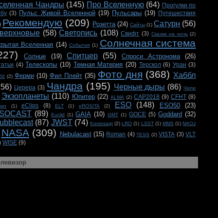
селенная Чандры
(145)
Про Вселенную
(64)
Прогулки по
Пульс Живой Вселенной
(19)
Пульсары
(19)
ебу
(3)
Путешествия
Рекомендую
(209)
Сатурн
(56)
Розетта
(24)
)
Сайты
(1)
верхновые
(58)
Светопись
(108)
Свифт
(3)
Сказки на ночь
(2)
Солнечная система
крытая Вселенная
(14)
События
(1)
227)
Спитцер
(55)
Солнце
(19)
Спроси Астронома
(26)
Телескопы
(10)
Темная Материя
(20)
татьи
(4)
Терскол
(6)
Уран
(3)
Фото дня
(368)
Хаббл
Ферми
(10)
Фил Плейт
(35)
бб
(2)
Чандра
(195)
156)
Черные дыры
(86)
Церера
(3)
Чили
Экзопланеты
(110)
Юпитер
(22)
CAP2018
(9)
CFHT
(8)
ALMA
(2)
ESO
(148)
ESO50
(23)
eClips
(8)
awn
(1)
ELT
(1)
eROSITA
(2)
SOCAST
(89)
GAIA
(10)
Goddard
(32)
GOCE
(5)
Euclid
(1)
GMT
(1)
ubblecast
(87)
JWST
(74)
Kurzesagt
(2)
LRO
(1)
LSST
(1)
MMS
(1)
NAOJ
NASA
(309)
Nebulacast
(15)
Roman
(4)
VISTA
(3)
VLT
TESS
(2)
)
WISE
(9)
елевизор