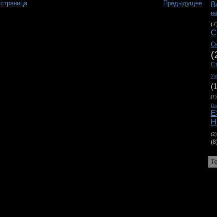
 страница
Предыдущее
В
н
(7
С
С
(
С
Уэ
(
(1)
D
E
H
(2)
(8
Т