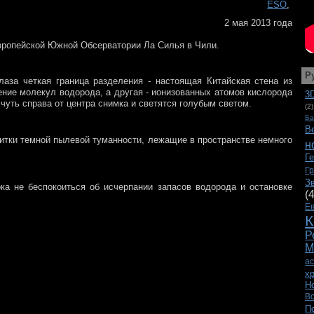
ESO
,
2 мая 2013 года
вропейской Южной Обсерватории Ла Силья в Чили.
Р
аза четкая граница разделения - настоящая Китайская стена из
ление молекул водорода, а другая - ионизованных атомов кислорода
3
чуть справа от центра снимка и светятся голубым светом.
(2)
Ба
В
витки темной пылевой туманности, лежащие в пространстве немного
н
Г
Г
З
ока не беспокоиться об исчерпании запасов водорода и остановке
(
Е
К
Р
М
а
х
Н
В
П