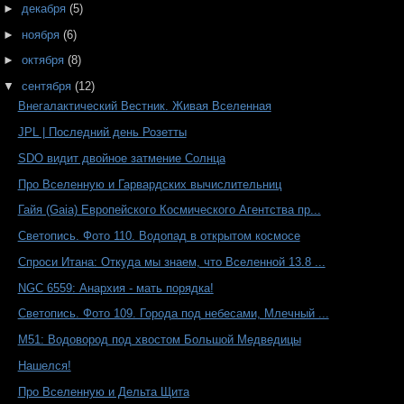
►
декабря
(5)
►
ноября
(6)
►
октября
(8)
▼
сентября
(12)
Внегалактический Вестник. Живая Вселенная
JPL | Последний день Розетты
SDO видит двойное затмение Солнца
Про Вселенную и Гарвардских вычислительниц
Гайя (Gaia) Европейского Космического Агентства пр...
Светопись. Фото 110. Водопад в открытом космосе
Спроси Итана: Откуда мы знаем, что Вселенной 13.8 ...
NGC 6559: Анархия - мать порядка!
Светопись. Фото 109. Города под небесами, Млечный ...
М51: Водовород под хвостом Большой Медведицы
Нашелся!
Про Вселенную и Дельта Щита