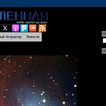
П
ный Аттрактор
Новости
Ш