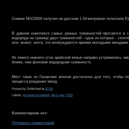
Снимок NGC6559 получен на датском 1.54-метровом телескопе Е
В дивном комплексе самых разных туманностей бросается в гл
водорода на границе двух туманностей - одна из которых - скоп
или, может, азота, что возбуждаются яркими молодыми звездами 
Из левого нижнего угла арабской вязью направо устремились за
ближе, чем фоновая водородная туманность.
Мест таких по Галактике вполне достаточно для того, чтобы п
процесса рождения звезд.
Posted by
DrMichael
at
07:00
Labels:
Астрофотография
,
Фото дня
,
ESO
Комментариев нет:
Отправить комментарий