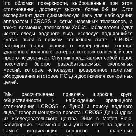
что обломки поверхности, выброшенные при этом
столкновении, достигнут высоты более 8-9 км. Этот
эксперимент даст динамическую цель для наблюдения
аппаратом LCROSS и сетью наземных телескопов, а
также, возможно, телескопом Хаббл. Наблюдатели будут
искать следы водяного льда, исследуя поднявшийся
султан пыли в прямом солнечном свете. LCROSS
расширит наши знания о минеральном составе
удаленных полярных кратеров, которых солнечный свет
просто не достигает. Спутник представляет собой новое
поколение быстро разрабатываемых, экономных
миссий, которые используют проверенное полетами
оборудование и готовое ПО для достижения конкретных
целей.
"Мы рассчитываем привлечь широкие круги
общественности к наблюдению зрелищного
столкновения LCROSS' с Луной и поиску водяного
льда," говорит менеджер проекта LCROSS Ден Эндрюс
из исследовательского центра Эймс в Moffett Field,
Калифорния. "Возможно, мы узнаем ответ на один из
самых интригующих вопросов в планетных