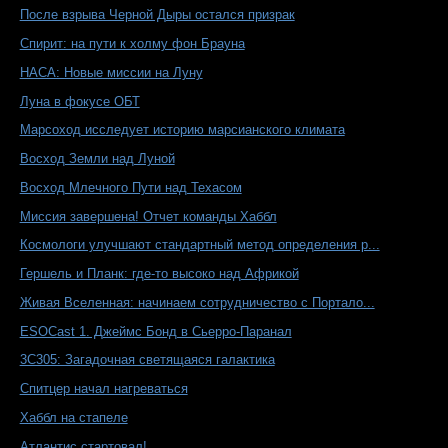
После взрыва Черной Дыры остался призрак
Спирит: на пути к холму фон Брауна
НАСА: Новые миссии на Луну
Луна в фокусе ОБТ
Марсоход исследует историю марсианского климата
Восход Земли над Луной
Восход Млечного Пути над Техасом
Миссия завершена! Отчет команды Хаббл
Космологи улучшают стандартный метод определения р...
Гершель и Планк: где-то высоко над Африкой
Живая Вселенная: начинаем сотрудничество с Портало...
ESOCast 1. Джеймс Бонд в Сьерро-Паранал
3C305: Загадочная светящаяся галактика
Спитцер начал нагреваться
Хаббл на стапеле
Атлантис стартовал!