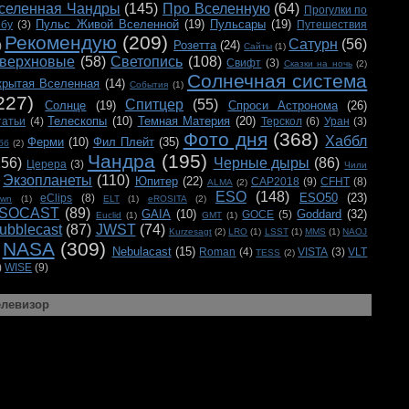
селенная Чандры
(145)
Про Вселенную
(64)
Прогулки по
Пульс Живой Вселенной
(19)
Пульсары
(19)
ебу
(3)
Путешествия
Рекомендую
(209)
Сатурн
(56)
Розетта
(24)
)
Сайты
(1)
верхновые
(58)
Светопись
(108)
Свифт
(3)
Сказки на ночь
(2)
Солнечная система
крытая Вселенная
(14)
События
(1)
227)
Спитцер
(55)
Солнце
(19)
Спроси Астронома
(26)
Телескопы
(10)
Темная Материя
(20)
татьи
(4)
Терскол
(6)
Уран
(3)
Фото дня
(368)
Хаббл
Ферми
(10)
Фил Плейт
(35)
бб
(2)
Чандра
(195)
156)
Черные дыры
(86)
Церера
(3)
Чили
Экзопланеты
(110)
Юпитер
(22)
CAP2018
(9)
CFHT
(8)
ALMA
(2)
ESO
(148)
ESO50
(23)
eClips
(8)
awn
(1)
ELT
(1)
eROSITA
(2)
SOCAST
(89)
GAIA
(10)
Goddard
(32)
GOCE
(5)
Euclid
(1)
GMT
(1)
ubblecast
(87)
JWST
(74)
Kurzesagt
(2)
LRO
(1)
LSST
(1)
MMS
(1)
NAOJ
NASA
(309)
Nebulacast
(15)
Roman
(4)
VISTA
(3)
VLT
TESS
(2)
)
WISE
(9)
елевизор