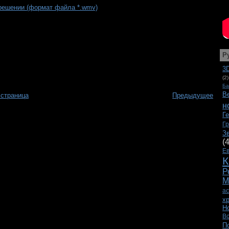
решении (формат файла *.wmv)
Р
3
(2)
Ба
В
 страница
Предыдущее
н
Г
Г
З
(
Е
К
Р
М
а
х
Н
В
П