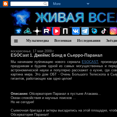
Мультимедиа
Вселенная
Исследования
Звёзд
воскресенье, 17 мая 2009 г.
ESOCast 1. Джеймс Бонд в Сьерро-Паранал
Мы начинаем публикацию нового сериала
ESOCAST
, производ
праздникам и будням одной из самых могущественных и перед
астрономической науки и популярно расскажет о кухне, где с
картина мира. Это дом ОБТ - Очень Большого Телескопа в Сье
гигантов, работающих как одно целое!
Описание:
Обсерватория Паранал в пустыне Атакама...
Океан спокойствия и научных поисков ...
Но не сегодня!
Съемочная бригада и актеры высадились на этой площадке, чтоб
Обсерватория Паранал!