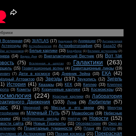
убрики
D Вселенная
(16)
3I/ATLAS
(17)
Анимации
(7)
Академия
(1)
Антиматерия
Астрофотография
(31)
Астероиды
(6)
База32
(5)
Астробиология
(1)
Белые карлики
(10)
йки астрономов
(2)
Бредбери
(1)
Великие астрономы
(2)
Вот так
енера
(14)
Внегалактический Вестник
(15)
Видео Дня
(2)
Галактики
(263)
овость
(75)
Вселенная в шортах
(1)
ершель
(15)
Гравитационные линзы
(19)
Гравитационные волны
(4)
ЕКА
(42)
Дети в космосе
(14)
Дневник Зейна
(10)
ринвич
(7)
Звезды
(137)
Зигель
вёздный Аттрактор
(12)
Звукопись
(12)
41)
История
(41)
Квазары
(16)
КЕК
(10)
Кеплер
(33)
Клиппер
Кометы
(37)
Коричневые карлики
(13)
Космоискры
(22)
вропа
(3)
осмология
(224)
Лаборатория
Красные карлики
(5)
еактивного Движения
(103)
Любители
(57)
Луна
(39)
арс
(91)
Мессье и его звери
(26)
Меркурий
(4)
Минутка
Млечный Путь
(57)
Мракобесие
(19)
Небесные
строфизики
(6)
Новости
(152)
роники
(25)
Нейтронные звезды
(5)
Нептун
(4)
овости сайта
(35)
Новые Горизонты
(11)
Обсерватории
(9)
Окно во
Планетарные туманности
(25)
селенную
(5)
Планк
(8)
Плутон
(8)
Прекрасная
опулярно об Астрономии
(10)
Поэзия космоса
(21)