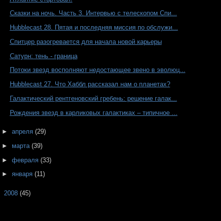
Сказки на ночь. Часть 3. Интервью с телескопом Спи...
Hubblecast 28. Пятая и последняя миссия по обслужи...
Спитцер разогревается для начала новой карьеры
Сатурн: тень - граница
Потоки звезд восполняют недостающее звено в эволюц...
Hubblecast 27. Что Хаббл рассказал нам о планетах?
Галактический рентгеновский гребень: решение галак...
Рождения звезд в карликовых галактиках – типичное ...
►
апреля
(29)
►
марта
(39)
►
февраля
(33)
►
января
(11)
►
2008
(45)