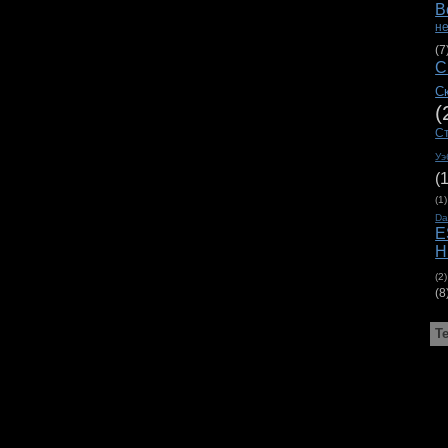
В
н
(7
С
С
(
С
Уэ
(
(1)
D
E
H
(2)
(8
Т