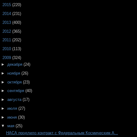
►
2015
(220)
►
2014
(231)
►
2013
(400)
►
2012
(365)
►
2011
(202)
►
2010
(113)
▼
2009
(324)
►
декабря
(24)
►
ноября
(26)
►
октября
(23)
►
сентября
(40)
►
августа
(17)
►
июля
(27)
►
июня
(30)
▼
мая
(25)
НАСА продлило контракт с Федеральным Космическим А...