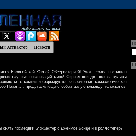
П
ный Аттрактор
Новости
Ш
имого Европейской Южной Обсерваторией! Этот сериал посвящен
овых научных организаций мира! Сериал поведет вас за кулисы
овершаются открытия и формируется современная космологическая
рро-Паранал, представляющего собой целую команду телескопов-
ы снять последний блокбастер о Джеймсе Бонде и в ролях теперь