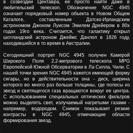
в созвездии Центавра, ее просто найти даже в
любительский телескоп. Обозначение NGC 4945
означает порядковый номер объекта в Новом Общем
Каталоге, составленным Датско-Ирландским
астрономом Джоном Луисом Эмилем Дрейером в 80х
годах 19го века. Считается, что галактику открыл
шотландский астроном Джеймс Данлоп в 1826 году,
находившийся в то время в Австралии.
Сегодняшний портрет NGC 4945 получен Камерой
Широкого Поля 2.2-метрового телескопа MPG
Европейской Южной Обсерватории в Ла Силла, Чили. С
нашей точки зрения NGC 4945 кажется имеющей форму
сигары, но в действительности она - диск, ширина
которого во много раз больше толщины, где полосы из
звезд и светящегося газа вращаются вокруг ее центра.
С использованием специальных оптических фильтров
можно выделять свет, излучаемый нагретыми газами -
например, водородом. Снимок показывает резкие
контрасты в NGC 4945, отмечающие области
формирования звезд.