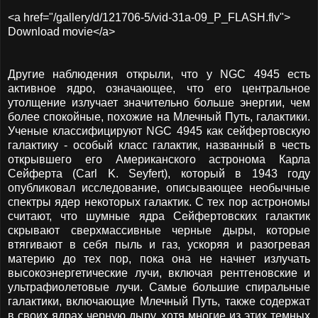
<a href="/gallery/d/121706-5/vid-31a-09_P_FLASH.flv">
Download movie</a>
Другие наблюдения открыли, что у NGC 4945 есть
активное ядро, означающее, что его центральное
утолщение излучает значительно больше энергии, чем
более спокойные, похожие на Млечный Путь, галактики.
Ученые классифицируют NGC 4945 как сейфертовскую
галактику - особый класс галактик, названный в честь
открывшего его Американского астронома Карла
Сейферта (Carl K. Seyfert), который в 1943 году
опубликовал исследование, описывающее необычные
спектры ядер некоторых галактик. С тех пор астрономы
считают, что шумные ядра Сейфертовских галактик
скрывают сверхмассивные черные дыры, которые
втягивают в себя пыль и газ, ускоряя и разогревая
материю до тех пор, пока она не начнет излучать
высокоэнергетические лучи, включая рентгеновские и
ультрафиолетовые лучи. Самые большие спиральные
галактики, включающие Млечный Путь, также содержат
в своих ядрах черную дыру, хотя многие из этих темных