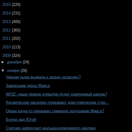
►
2015
(220)
►
2014
(231)
►
2013
(400)
►
2012
(365)
►
2011
(202)
►
2010
(113)
▼
2009
(324)
►
декабря
(24)
▼
ноября
(26)
Черная дыра вызвала к жизни галактику?
Замерзшие дюны Марса
WISE: наше первое открытие будет коричневый карлик?
Космические раскопки открывают доисторические стро...
Океан когда-то покрывал северное полушарие Марса?
Болид над Ютой
Спитцер наблюдает малыша-коричневого карлика