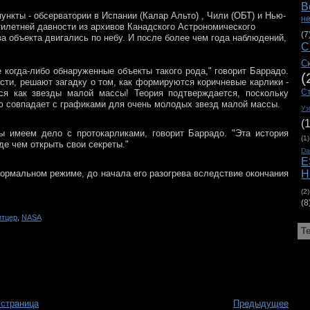
В
нкты - обсерватории в Испании (Калар Альто) , Чили (ОБТ) и Нью-
н
илетней давности из архивов Канадского Астрономического
(7
ва объекта двигались по небу. И после более чем года наблюдений,
С
С
 когда-либо обнаруженные объекты такого рода," говорит Баррадо.
(
сти, решают загадку о том, как формируются коричневые карлики -
С
ся как звезды малой массы! Теория подтверждается, поскольку
ю совпадает с графиками для очень молодых звезд малой массы.
Уэ
(
ы имеем дело с протокарликами, говорит Баррадо. "Эта история
(1)
де чем открыть свои секреты."
D
E
нормальном режиме, до начала его разогрева вследствие окончания
H
(2)
(8
итцер
,
NASA
Т
 страница
Предыдущее