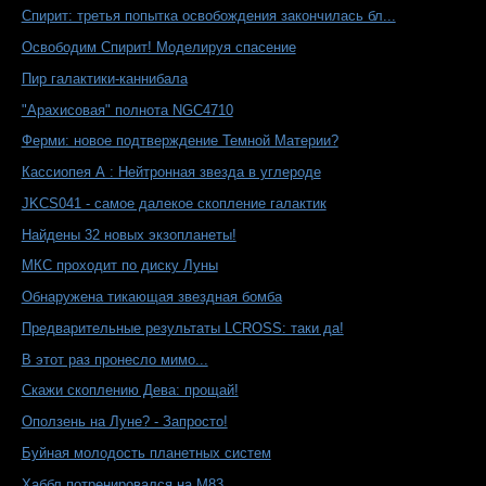
Спирит: третья попытка освобождения закончилась бл...
Освободим Спирит! Моделируя спасение
Пир галактики-каннибала
"Арахисовая" полнота NGC4710
Ферми: новое подтверждение Темной Материи?
Кассиопея А : Нейтронная звезда в углероде
JKCS041 - самое далекое скопление галактик
Найдены 32 новых экзопланеты!
МКС проходит по диску Луны
Обнаружена тикающая звездная бомба
Предварительные результаты LCROSS: таки да!
В этот раз пронесло мимо...
Скажи скоплению Дева: прощай!
Оползень на Луне? - Запросто!
Буйная молодость планетных систем
Хаббл потренировался на М83