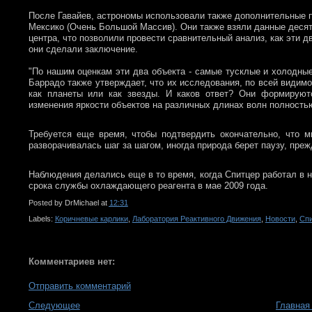
После Гавайев, астрономы использовали также дополнительные пу
Мексико (Очень Большой Массив). Они также взяли данные десят
центра, что позволили провести сравнительный анализ, как эти д
они сделали заключение.
"По нашим оценкам эти два объекта - самые тусклые и холодные
Баррадо также утверждает, что их исследования, по всей видимо
как планеты или как звезды. И каков ответ? Они формируют
изменения яркости объектов на различных длинах волн полность
Требуется еще время, чтобы подтвердить окончательно, что м
разворачивалась шаг за шагом, иногда природа берет паузу, преж
Наблюдения делались еще в то время, когда Спитцер работал в 
срока службы охлаждающего реагента в мае 2009 года.
Posted by
DrMichael
at
12:31
Labels:
Коричневые карлики
,
Лаборатория Реактивного Движения
,
Новости
,
Сп
Комментариев нет:
Отправить комментарий
Следующее
Главная