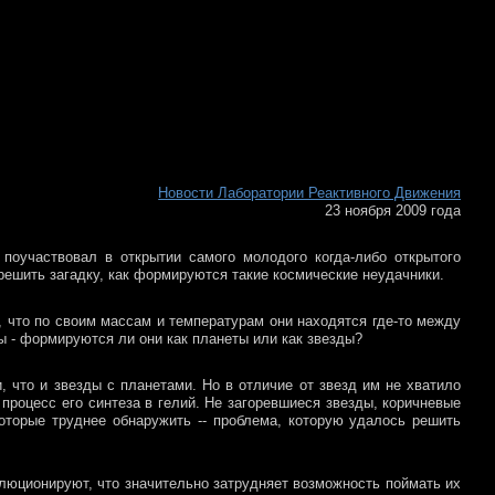
Новости Лаборатории Реактивного Движения
23 ноября 2009 года
поучаствовал в открытии самого молодого когда-либо открытого
 решить загадку, как формируются такие космические неудачники.
 что по своим массам и температурам они находятся где-то между
ы - формируются ли они как планеты или как звезды?
 что и звезды с планетами. Но в отличие от звезд им не хватило
 процесс его синтеза в гелий. Не загоревшиеся звезды, коричневые
оторые труднее обнаружить -- проблема, которую удалось решить
люционируют, что значительно затрудняет возможность поймать их