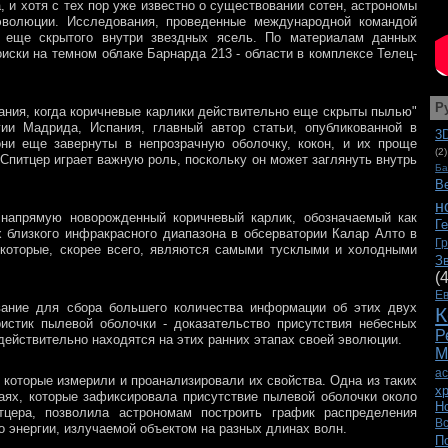
, и хотя с тех пор уже известно о существовании сотен, астрономы
 эволюции. Исследования, проведенные международной командой
се еще скрытого внутри звездных ясель. По материалам данных
оиски на темном облаке Барнарда 213 - области в комплексе Телец-
Р
ания, когда коричневые карлики действительно еще скрыты пылью"
гии Мадрида, Испания, главный автор статьи, опубликованной в
3
ни еще завернуты в непрозрачную оболочку, кокон, и их проще
(2)
Спитцер играет важную роль, поскольку он может заглянуть внутрь
Ба
В
н
 напрямую новорожденный коричневый карлик, обозначаемый как
Г
 близкого инфракрасного диапазона в обсерватории Калар Алто в
Г
, которые, скорее всего, являются самыми тусклыми и холодными
З
(
Е
вание для сбора большего количества информации об этих двух
К
истик пылевой оболочки - доказательство присутствия небесных
Р
 действительно находятся на этих ранних этапах своей эволюции.
М
а
 которые измерили и проанализировали их свойства. Одна из таких
х
аях, которые зафиксировала присутствие пылевой оболочки около
Н
цера, позволила астрономам построить график распределения
В
о энергии, излучаемой объектом на разных длинах волн.
П