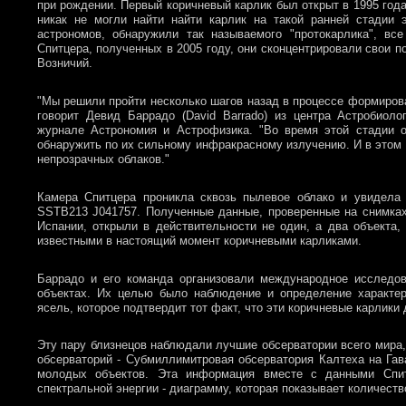
при рождении. Первый коричневый карлик был открыт в 1995 года
никак не могли найти найти карлик на такой ранней стадии
астрономов, обнаружили так называемого "протокарлика", в
Спитцера, полученных в 2005 году, они сконцентрировали свои п
Возничий.
"Мы решили пройти несколько шагов назад в процессе формиров
говорит Девид Баррадо (David Barrado) из центра Астробиоло
журнале Астрономия и Астрофизика. "Во время этой стадии о
обнаружить по их сильному инфракрасному излучению. И в этом 
непрозрачных облаков."
Камера Спитцера проникла сквозь пылевое облако и увидела
SSTB213 J041757. Полученные данные, проверенные на снимках
Испании, открыли в действительности не один, а два объекта
известными в настоящий момент коричневыми карликами.
Баррадо и его команда организовали международное исследо
объектах. Их целью было наблюдение и определение характер
ясель, которое подтвердит тот факт, что эти коричневые карлики
Эту пару близнецов наблюдали лучшие обсерватории всего мира,
обсерваторий - Субмиллимитровая обсерватория Калтеха на Гав
молодых объектов. Эта информация вместе с данными Спит
спектральной энергии - диаграмму, которая показывает количеств