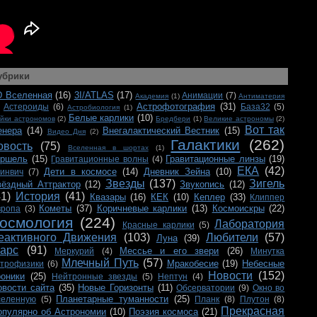
убрики
D Вселенная
(16)
3I/ATLAS
(17)
Анимации
(7)
Академия
(1)
Антиматерия
Астрофотография
(31)
Астероиды
(6)
База32
(5)
Астробиология
(1)
Белые карлики
(10)
йки астрономов
(2)
Бредбери
(1)
Великие астрономы
(2)
Вот так
енера
(14)
Внегалактический Вестник
(15)
Видео Дня
(2)
Галактики
(262)
овость
(75)
Вселенная в шортах
(1)
ершель
(15)
Гравитационные линзы
(19)
Гравитационные волны
(4)
ЕКА
(42)
Дети в космосе
(14)
Дневник Зейна
(10)
ринвич
(7)
Звезды
(137)
Зигель
вёздный Аттрактор
(12)
Звукопись
(12)
41)
История
(41)
Квазары
(16)
КЕК
(10)
Кеплер
(33)
Клиппер
Кометы
(37)
Коричневые карлики
(13)
Космоискры
(22)
вропа
(3)
осмология
(224)
Лаборатория
Красные карлики
(5)
еактивного Движения
(103)
Любители
(57)
Луна
(39)
арс
(91)
Мессье и его звери
(26)
Меркурий
(4)
Минутка
Млечный Путь
(57)
Мракобесие
(19)
Небесные
строфизики
(6)
Новости
(152)
роники
(25)
Нейтронные звезды
(5)
Нептун
(4)
овости сайта
(35)
Новые Горизонты
(11)
Обсерватории
(9)
Окно во
Планетарные туманности
(25)
селенную
(5)
Планк
(8)
Плутон
(8)
Прекрасная
опулярно об Астрономии
(10)
Поэзия космоса
(21)