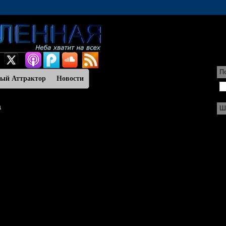
П
ный Аттрактор
Новости
а
Ш