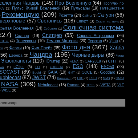
селенная Чандры
(145)
Про Вселенную
(64)
Прогулки по
Пульс Живой Вселенной
(19)
Пульсары
(19)
ебу
(3)
Путешествия
Рекомендую
(209)
Сатурн
(56)
Розетта
(24)
)
Сайты
(1)
верхновые
(57)
Светопись
(108)
Свифт
(3)
Сказки на ночь
(2)
Солнечная система
крытая Вселенная
(14)
События
(1)
227)
Спитцер
(55)
Солнце
(19)
Спроси Астронома
(26)
Телескопы
(10)
Темная Материя
(20)
татьи
(4)
Терскол
(6)
Уран
(3)
Фото дня
(367)
Хаббл
Ферми
(10)
Фил Плейт
(35)
бб
(2)
Чандра
(195)
156)
Черные дыры
(86)
Церера
(3)
Чили
Экзопланеты
(110)
Юпитер
(22)
CAP2018
(9)
CFHT
(8)
ALMA
(2)
ESO
(148)
ESO50
(23)
eClips
(8)
awn
(1)
ELT
(1)
eROSITA
(2)
SOCAST
(89)
GAIA
(10)
Goddard
(32)
GOCE
(5)
Euclid
(1)
GMT
(1)
ubblecast
(87)
JWST
(74)
Kurzesagt
(2)
LRO
(1)
LSST
(1)
MMS
(1)
NAOJ
NASA
(309)
Nebulacast
(15)
Roman
(4)
VISTA
(3)
VLT
TESS
(2)
)
WISE
(9)
елевизор