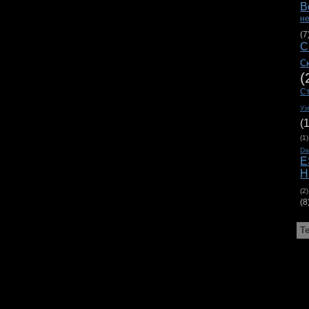
В
н
(7
С
С
(
С
Уэ
(
(1)
D
E
H
(2)
(8
Т