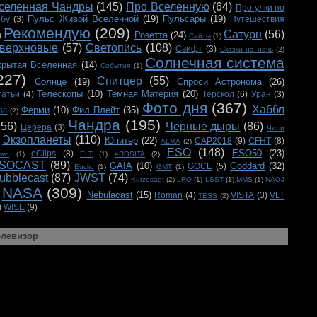
селенная Чандры
(145)
Про Вселенную
(64)
Прогулки по
Пульс Живой Вселенной
(19)
Пульсары
(19)
ебу
(3)
Путешествия
Рекомендую
(209)
Сатурн
(56)
Розетта
(24)
)
Сайты
(1)
верхновые
(57)
Светопись
(108)
Свифт
(3)
Сказки на ночь
(2)
Солнечная система
крытая Вселенная
(14)
События
(1)
227)
Спитцер
(55)
Солнце
(19)
Спроси Астронома
(26)
Телескопы
(10)
Темная Материя
(20)
татьи
(4)
Терскол
(6)
Уран
(3)
Фото дня
(367)
Хаббл
Ферми
(10)
Фил Плейт
(35)
бб
(2)
Чандра
(195)
156)
Черные дыры
(86)
Церера
(3)
Чили
Экзопланеты
(110)
Юпитер
(22)
CAP2018
(9)
CFHT
(8)
ALMA
(2)
ESO
(148)
ESO50
(23)
eClips
(8)
awn
(1)
ELT
(1)
eROSITA
(2)
SOCAST
(89)
GAIA
(10)
Goddard
(32)
GOCE
(5)
Euclid
(1)
GMT
(1)
ubblecast
(87)
JWST
(74)
Kurzesagt
(2)
LRO
(1)
LSST
(1)
MMS
(1)
NAOJ
NASA
(309)
Nebulacast
(15)
Roman
(4)
VISTA
(3)
VLT
TESS
(2)
)
WISE
(9)
елевизор