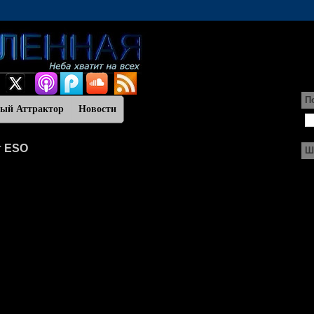
П
ный Аттрактор
Новости
т ESO
Ш