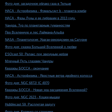
Фото дня: загадочное облако газа в Тельце
НАСА - Астрофизика - Фомальгаут b - планета-зомби
НАСА - Фазы Луны и ее либрации в 2013 году.
Чандра. Тур по планетарным туманностям
Про Вселенную и лес Лаймана-Альфа
NASA - Планетология: Ураган-рекордсмен на Сатурне
Фото дня: сказка Большой Вселенной о любви
ESOcast 50: Релакс под звездным небом
Млечный Путь глазами Чандры
Квазары БОССА - окончание
НАСА - Астрофизика - Яростные ветра двойного колосса
Фото дня: NGC 6872/ IC 4970
Квазары БОССА - Новая эра расширения Вселенной?
Фото дня: NGC 2623 - Кошки-мышки
Hubblecast 59. Расплетая радугу
Фото дня: Колечко со стразами