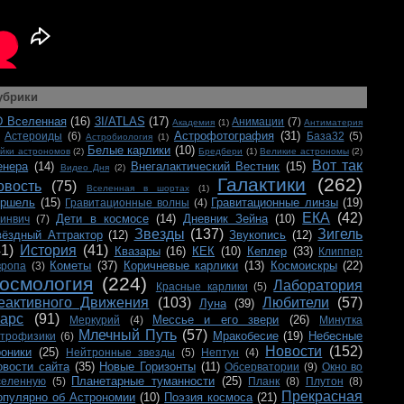
убрики
D Вселенная
(16)
3I/ATLAS
(17)
Анимации
(7)
Академия
(1)
Антиматерия
Астрофотография
(31)
Астероиды
(6)
База32
(5)
Астробиология
(1)
Белые карлики
(10)
йки астрономов
(2)
Бредбери
(1)
Великие астрономы
(2)
Вот так
енера
(14)
Внегалактический Вестник
(15)
Видео Дня
(2)
Галактики
(262)
овость
(75)
Вселенная в шортах
(1)
ершель
(15)
Гравитационные линзы
(19)
Гравитационные волны
(4)
ЕКА
(42)
Дети в космосе
(14)
Дневник Зейна
(10)
ринвич
(7)
Звезды
(137)
Зигель
вёздный Аттрактор
(12)
Звукопись
(12)
41)
История
(41)
Квазары
(16)
КЕК
(10)
Кеплер
(33)
Клиппер
Кометы
(37)
Коричневые карлики
(13)
Космоискры
(22)
вропа
(3)
осмология
(224)
Лаборатория
Красные карлики
(5)
еактивного Движения
(103)
Любители
(57)
Луна
(39)
арс
(91)
Мессье и его звери
(26)
Меркурий
(4)
Минутка
Млечный Путь
(57)
Мракобесие
(19)
Небесные
строфизики
(6)
Новости
(152)
роники
(25)
Нейтронные звезды
(5)
Нептун
(4)
овости сайта
(35)
Новые Горизонты
(11)
Обсерватории
(9)
Окно во
Планетарные туманности
(25)
селенную
(5)
Планк
(8)
Плутон
(8)
Прекрасная
опулярно об Астрономии
(10)
Поэзия космоса
(21)