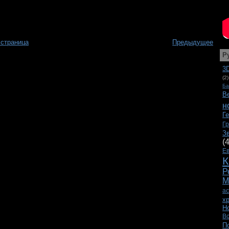
 страница
Предыдущее
Р
3
(2)
Ба
В
н
Г
Г
З
(
Е
К
Р
М
а
х
Н
В
П