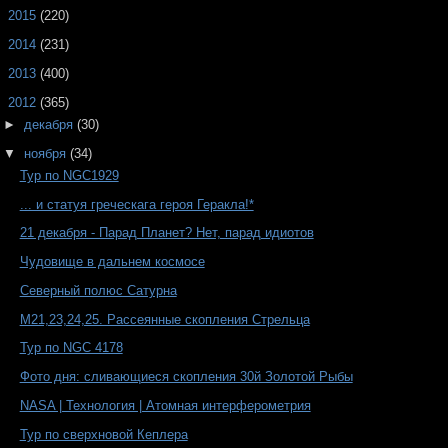
►
2015
(220)
►
2014
(231)
►
2013
(400)
▼
2012
(365)
►
декабря
(30)
▼
ноября
(34)
Тур по NGC1929
... и статуя греческага героя Геракла!*
21 декабря - Парад Планет? Нет, парад идиотов
Чудовище в дальнем космосе
Северный полюс Сатурна
M21,23,24,25. Рассеянные скопления Стрельца
Тур по NGC 4178
Фото дня: сливающиеся скопления 30й Золотой Рыбы
NASA | Технология | Атомная интерферометрия
Тур по сверхновой Кеплера