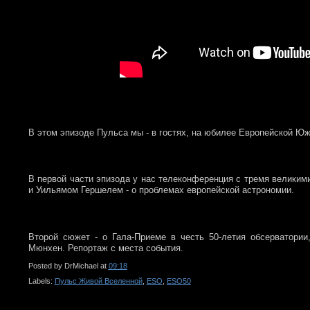
В этом эпизоде Пульса мы - в гостях, на юбилее Европейской Ю
В первой части эпизода у нас телеконференция с тремя велики
и Уильямом Гершелем - о проблемах европейской астрономии.
Второй сюжет - о Гала-Приеме в честь 50-летия обсерватории
Мюнхен. Репортаж с места события.
Posted by
DrMichael
at
09:18
Labels:
Пульс Живой Вселенной
,
ESO
,
ESO50