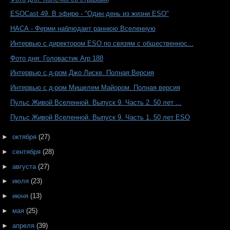
ESOCast 49. В эфире - "Один день из жизни ESO"
НАСА - Ферми наблюдает раннюю Вселенную
Интервью с директором ESO по связям с общественнос...
Фото дня: Головастик Arp 188
Интервью с д-ром Джо Лиске. Полная Версия
Интервью с д-ром Мишелем Майором. Полная версия
Пульс Живой Вселенной. Выпуск 9. Часть 2. 50 лет ...
Пульс Живой Вселенной. Выпуск 9. Часть 1. 50 лет ESO
►
октября
(27)
►
сентября
(28)
►
августа
(27)
►
июля
(23)
►
июня
(13)
►
мая
(25)
►
апреля
(39)