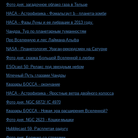
Фото дня: загадочное облако газа в Тельце
НАСА - Астрофизика - Фомальгаут b - планета-зомби
НАСА - Фазы Луны и ее либрации в 2013 году.
Чандра. Тур по планетарным туманностям
Про Вселенную и лес Лаймана-Альфа
NASA - Планетология: Ураган-рекордсмен на Сатурне
Фото дня: сказка Большой Вселенной о любви
ESOcast 50: Релакс под звездным небом
Млечный Путь глазами Чандры
Квазары БОССА - окончание
НАСА - Астрофизика - Яростные ветра двойного колосса
Фото дня: NGC 6872/ IC 4970
Квазары БОССА - Новая эра расширения Вселенной?
Фото дня: NGC 2623 - Кошки-мышки
Hubblecast 59. Расплетая радугу
Фото дня: Колечко со стразами