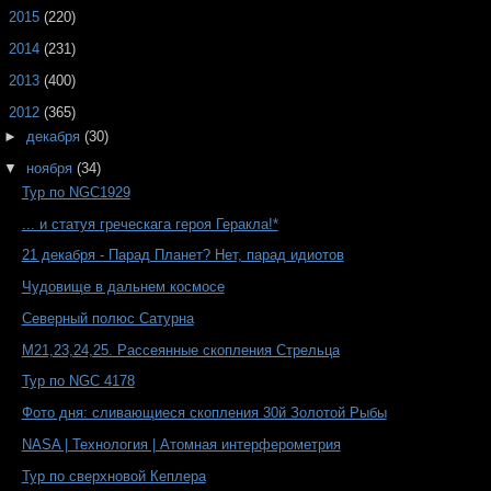
►
2015
(220)
►
2014
(231)
►
2013
(400)
▼
2012
(365)
►
декабря
(30)
▼
ноября
(34)
Тур по NGC1929
... и статуя греческага героя Геракла!*
21 декабря - Парад Планет? Нет, парад идиотов
Чудовище в дальнем космосе
Северный полюс Сатурна
M21,23,24,25. Рассеянные скопления Стрельца
Тур по NGC 4178
Фото дня: сливающиеся скопления 30й Золотой Рыбы
NASA | Технология | Атомная интерферометрия
Тур по сверхновой Кеплера