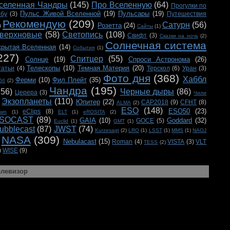
селенная Чандры
(145)
Про Вселенную
(64)
Прогулки по
Пульс Живой Вселенной
(19)
Пульсары
(19)
ебу
(3)
Путешествия
Рекомендую
(209)
Сатурн
(56)
Розетта
(24)
)
Сайты
(1)
верхновые
(58)
Светопись
(108)
Свифт
(3)
Сказки на ночь
(2)
Солнечная система
крытая Вселенная
(14)
События
(1)
227)
Спитцер
(55)
Солнце
(19)
Спроси Астронома
(26)
Телескопы
(10)
Темная Материя
(20)
татьи
(4)
Терскол
(6)
Уран
(3)
Фото дня
(368)
Хаббл
Ферми
(10)
Фил Плейт
(35)
бб
(2)
Чандра
(195)
156)
Черные дыры
(86)
Церера
(3)
Чили
Экзопланеты
(110)
Юпитер
(22)
CAP2018
(9)
CFHT
(8)
ALMA
(2)
ESO
(148)
ESO50
(23)
eClips
(8)
awn
(1)
ELT
(1)
eROSITA
(2)
SOCAST
(89)
GAIA
(10)
Goddard
(32)
GOCE
(5)
Euclid
(1)
GMT
(1)
ubblecast
(87)
JWST
(74)
Kurzesagt
(2)
LRO
(1)
LSST
(1)
MMS
(1)
NAOJ
NASA
(309)
Nebulacast
(15)
Roman
(4)
VISTA
(3)
VLT
TESS
(2)
)
WISE
(9)
елевизор