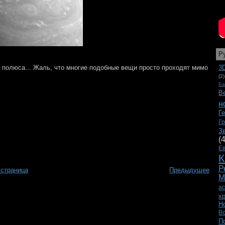
Р
 полюса... Жаль, что многие подобные вещи просто проходят мимо
3
(2)
Ба
В
н
Г
Г
З
(
Е
К
Р
 страница
Предыдущее
М
а
х
Н
В
П