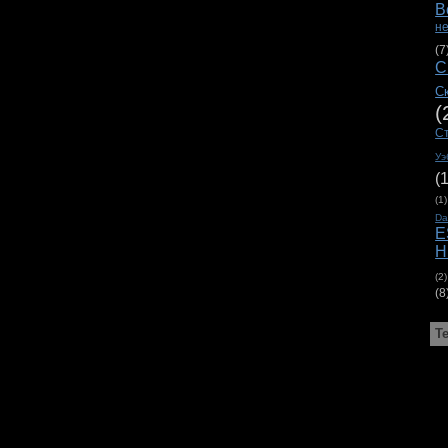
В
н
(7
С
С
(
С
Уэ
(
(1)
D
E
H
(2)
(8
Т