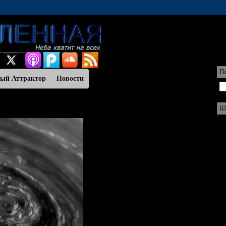
П
ный Аттрактор
Новости
Ш