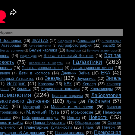
убрики
D Вселенная
(16)
3I/ATLAS
(17)
Анимации
(7)
Академия
(1)
Антиматерия
Астрофотография
(31)
Астероиды
(6)
База32
(5)
Астробиология
(1)
Белые карлики
(10)
йки астрономов
(2)
Бредбери
(1)
Великие астрономы
(2)
Вот так
енера
(14)
Внегалактический Вестник
(15)
Видео Дня
(2)
Галактики
(263)
овость
(75)
Вселенная в шортах
(1)
ершель
(15)
Гравитационные линзы
(19)
Гравитационные волны
(4)
ЕКА
(42)
Дети в космосе
(14)
Дневник Зейна
(10)
ринвич
(7)
Звезды
(137)
Зигель
вёздный Аттрактор
(12)
Звукопись
(12)
41)
История
(41)
Квазары
(16)
КЕК
(10)
Кеплер
(33)
Клиппер
Кометы
(37)
Коричневые карлики
(13)
Космоискры
(22)
вропа
(3)
осмология
(224)
Лаборатория
Красные карлики
(5)
еактивного Движения
(103)
Любители
(57)
Луна
(39)
арс
(91)
Мессье и его звери
(26)
Меркурий
(4)
Минутка
Млечный Путь
(57)
Мракобесие
(19)
Небесные
строфизики
(6)
Новости
(152)
роники
(25)
Нейтронные звезды
(5)
Нептун
(4)
овости сайта
(35)
Новые Горизонты
(11)
Обсерватории
(9)
Окно во
Планетарные туманности
(25)
селенную
(5)
Планк
(8)
Плутон
(8)
Прекрасная
опулярно об Астрономии
(10)
Поэзия космоса
(21)