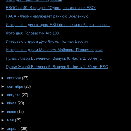
ESOCast 49. В эфире - "Один день из жизни ESO"
НАСА - Ферми наблюдает раннюю Вселенную
Интервью с директором ESO по связям с общественнос...
Фото дня: Головастик Arp 188
Интервью с д-ром Джо Лиске. Полная Версия
Интервью с д-ром Мишелем Майором. Полная версия
Пульс Живой Вселенной. Выпуск 9. Часть 2. 50 лет ...
Пульс Живой Вселенной. Выпуск 9. Часть 1. 50 лет ESO
►
октября
(27)
►
сентября
(28)
►
августа
(27)
►
июля
(23)
►
июня
(13)
►
мая
(25)
►
апреля
(39)