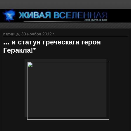
пятница, 30 ноября 2012 г.
... и статуя греческага героя
Геракла!*