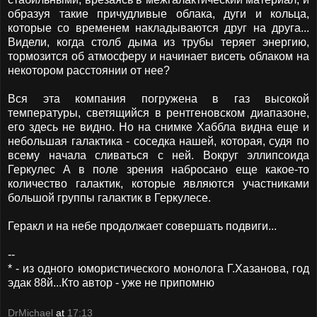
образуя такие причудливые облака, дуги и кольца,
которые со временем накладываются друг на друга...
Видели, когда столб дыма из трубы теряет энергию,
тормозится об атмосферу и начинает висеть облаком на
некотором расстоянии от нее?
Вся эта компания погружена в газ высокой
температуры, светящийся в рентгеновском диапазоне,
его здесь не видно. Но на снимке Хаббла видна еще и
небольшая галактика - соседка нашей, которая, судя по
всему начала сливаться с ней. Вокруг эллипсоида
Геркулес А в поле зрения набросано еще какое-то
количество галактик, которые являются участниками
большой группы галактик в Геркулесе.
Геракл и на небе продолжает совершать подвиги...
--
* - из одного юмористического монолога Г.Хазанова, год
эдак 88й...Кто автор - уже не припомню
DrMichael
at
17:13