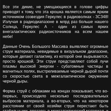
Все эти дикие, не умещающиеся в голове цифры
приводят к тому, что эта крошка является самым ярким
источником созвездия Геркулес в радиоволнах - 3C348!
Излучая в радиодиапазоне в млрд раз больше нашего
Солнца, Геркулес А - один из самых ярких
внегалактических радиоисточников на всем нашем
небе!
Данные Очень Большого Массива выявляют огромные
струи материала, невидимые в визуальном диапазоне,
которые делают галактику, из которой они вырываются,
просто крошкой. Эти струи представляют собой лучи
плазмы высокой энергии - субатомные частицы в
магнитных полях, выстреливаемые черной дырой почти
со скоростью света в межгалактическое окружение
черной дыры.
Форма струй с облаками на концах показывает, что во-
первых, происходило несколько последовательных
выбросов материала, а во-вторых, что на некотором
расстоянии от своей хозяйки струи перестают быть
стабильными, врезаясь в межгалактический материал, и